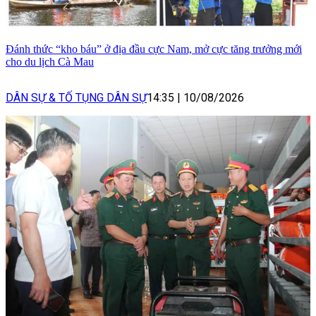
Đánh thức “kho báu” ở địa đầu cực Nam, mở cực tăng trưởng mới
cho du lịch Cà Mau
DÂN SỰ & TỐ TỤNG DÂN SỰ
14:35
|
10/08/2026