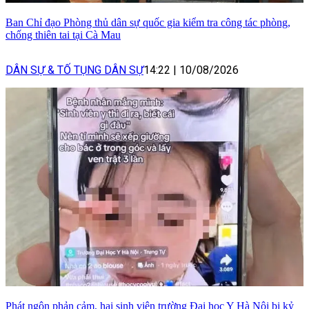
Ban Chỉ đạo Phòng thủ dân sự quốc gia kiểm tra công tác phòng,
chống thiên tai tại Cà Mau
DÂN SỰ & TỐ TỤNG DÂN SỰ
14:22
|
10/08/2026
Phát ngôn phản cảm, hai sinh viên trường Đại học Y Hà Nội bị kỷ