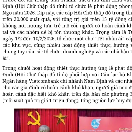
Định (Hội Chữ thập đỏ tỉnh) tổ chức lễ phát động phon
Ngọ năm 2026. Dịp này, các cấp Hội Chữ thập đỏ trong tỉ
trên 30.000 suất quà, với tổng trị giá trên 15 tỷ đồng 
không nơi nương tựa, trẻ mồ côi, người có hoàn cảnh k
tai và các nhóm dễ bị tổn thương khác. Trọng tâm là Tu
ngày 1/2 đến 10/2/2026; tổ chức một chợ “Tết nhân ái” cấp
các khu vực, cùng nhiều hoạt động thiết thực, hướng v
chung tay của các tổ chức, doanh nghiệp và các nhà hảo 
ái”.
Trong chuỗi hoạt động thiết thực hưởng ứng lễ phát 
Định (Hội Chữ thập đỏ tỉnh) phối hợp với Câu lạc bộ K
Ngân hàng Vietcombank chi nhánh Nam Định và các nhà 
cho các gia đình có hoàn cảnh khó khăn, người già neo đ
hoàn cảnh đặc biệt khó khăn trên địa bàn các phường
(mỗi suất quà trị giá 1 triệu đồng); tổng nguồn lực huy đ