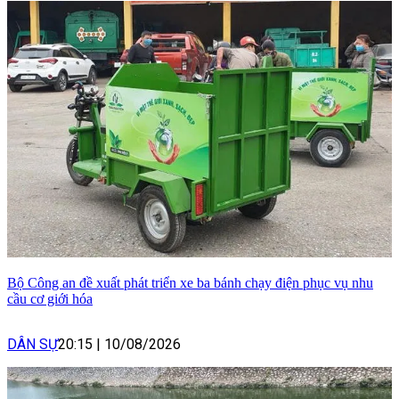
Bộ Công an đề xuất phát triển xe ba bánh chạy điện phục vụ nhu
cầu cơ giới hóa
DÂN SỰ
20:15
|
10/08/2026