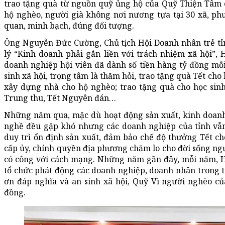
trao tặng quà từ nguồn quỹ ủng hộ của Quỹ Thiện Tâm c
hộ nghèo, người già không nơi nương tựa tại 30 xã, ph
quan, minh bạch, đúng đối tượng.
Ông Nguyễn Đức Cường, Chủ tịch Hội Doanh nhân trẻ tỉnh
lý “Kinh doanh phải gắn liền với trách nhiệm xã hội”, 
doanh nghiệp hội viên đã dành số tiền hàng tỷ đồng mỗ
sinh xã hội, trọng tâm là thăm hỏi, trao tặng quà Tết cho
xây dựng nhà cho hộ nghèo; trao tặng quà cho học sin
Trung thu, Tết Nguyên đán…
Những năm qua, mặc dù hoạt động sản xuất, kinh doanh 
nghề đều gặp khó nhưng các doanh nghiệp của tỉnh vẫ
duy trì ổn định sản xuất, đảm bảo chế độ thưởng Tết ch
cấp ủy, chính quyền địa phương chăm lo cho đời sống ngư
có công với cách mạng. Những năm gần đây, mỗi năm, H
tổ chức phát động các doanh nghiệp, doanh nhân trong 
ơn đáp nghĩa và an sinh xã hội, Quỹ Vì người nghèo của
đồng.