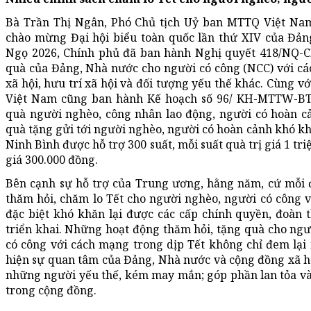
Bà Trần Thị Ngân, Phó Chủ tịch Uỷ ban MTTQ Việt Nam
chào mừng Đại hội biểu toàn quốc lần thứ XIV của Đả
Ngọ 2026, Chính phủ đã ban hành Nghị quyết 418/NQ-CP
quà của Đảng, Nhà nước cho người có công (NCC) với cá
xã hội, hưu trí xã hội và đối tượng yếu thế khác. Cùng 
Việt Nam cũng ban hành Kế hoạch số 96/ KH-MTTW-BTT
quà người nghèo, công nhân lao động, người có hoàn cả
quà tặng gửi tới người nghèo, người có hoàn cảnh khó khă
Ninh Bình được hỗ trợ 300 suất, mỗi suất quà trị giá 1 tri
giá 300.000 đồng.
Bên cạnh sự hỗ trợ của Trung ương, hằng năm, cứ mỗi đ
thăm hỏi, chăm lo Tết cho người nghèo, người có công 
đặc biệt khó khăn lại được các cấp chính quyền, đoàn t
triển khai. Những hoạt động thăm hỏi, tặng quà cho ngư
có công với cách mạng trong dịp Tết không chỉ đem lại
hiện sự quan tâm của Đảng, Nhà nước và cộng đồng xã hội
những người yếu thế, kém may mắn; góp phần lan tỏa và 
trong cộng đồng.