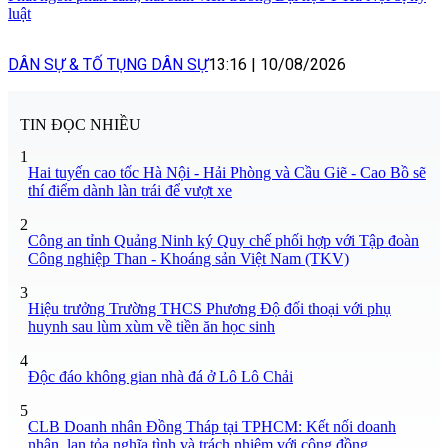
luật
DÂN SỰ & TỐ TỤNG DÂN SỰ
13:16
|
10/08/2026
TIN ĐỌC NHIỀU
1
Hai tuyến cao tốc Hà Nội - Hải Phòng và Cầu Giẽ - Cao Bồ sẽ
thí điểm dành làn trái để vượt xe
2
Công an tỉnh Quảng Ninh ký Quy chế phối hợp với Tập đoàn
Công nghiệp Than - Khoáng sản Việt Nam (TKV)
3
Hiệu trưởng Trường THCS Phương Độ đối thoại với phụ
huynh sau lùm xùm về tiền ăn học sinh
4
Độc đáo không gian nhà đá ở Lô Lô Chải
5
CLB Doanh nhân Đồng Tháp tại TPHCM: Kết nối doanh
nhân, lan tỏa nghĩa tình và trách nhiệm với cộng đồng