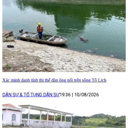
Xác minh danh tính thi thể đàn ông nổi trên sông Tô Lịch
DÂN SỰ & TỐ TỤNG DÂN SỰ
19:36
|
10/08/2026