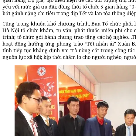
gian hàng trợ giá, tạo điều kiện để các đối tượng thụ hư
yếu với mức giá ưu đãi; đồng thời tổ chức 5 gian hàng “
bớt gánh nặng chi tiêu trong dịp Tết và lan tỏa thông điệp
Cũng trong khuôn khổ chương trình, Ban Tổ chức phối h
Hà Nội tổ chức khám, tư vấn, phát thuốc miễn phí cho 
trình; tổ chức gói bánh chưng trao tặng các hộ nghèo…T
hoạt động hưởng ứng phong trào “Tết nhân ái” Xuân B
tỉnh tiếp tục khẳng định vai trò nòng cốt trong công tác
nguồn lực xã hội; kịp thời chăm lo cho người nghèo, ngườ