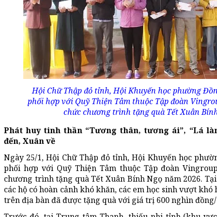
Hội Chữ Thập đỏ tỉnh, Hội Khuyến học phường Đồ
phối hợp với Quỹ Thiện Tâm thuộc Tập đoàn Vingro
chức chương trình tặng quà Tết Xuân Bín
Phát huy tinh thần “Tương thân, tương ái”, “Lá là
đến, Xuân về
Ngày 25/1, Hội Chữ Thập đỏ tỉnh, Hội Khuyến học phư
phối hợp với Quỹ Thiện Tâm thuộc Tập đoàn Vingrou
chương trình tặng quà Tết Xuân Bính Ngọ năm 2026. Tại
các hộ có hoàn cảnh khó khăn, các em học sinh vượt khó 
trên địa bàn đã được tặng quà với giá trị 600 nghìn đồng/
Trước đó, tại Trung tâm Thanh, thiếu nhi tỉnh (khu vự