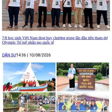
7/8 học sinh Việt Nam đoạt huy chương trong lần đầu tiên tham dự
Olympic Trí tuệ nhân tạo quốc tế
DÂN SỰ
14:36
|
10/08/2026