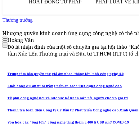
HOẠT ĐỘNG TƯ PHÁP
PHÁP LUẬT VỀ KI
Thương trường
Nhượng quyền kinh doanh ứng dụng công nghệ có thể ph
Hoàng Văn
Đó là nhận định của một số chuyên gia tại hội thảo “
tâm Xúc tiến Thương mại và Đầu tư TPHCM (ITPC) tổ c
Trung tâm bản quyền tác giả âm nhạc 'thắng lớn' nhờ công nghệ 4.0
Khởi công dự án nuôi trồng nấm ăn sạch ứng dụng công nghệ cao
Tỷ phú công nghệ nói về Bitcoin: Kẻ khen nức nở, người chê vô giá trị
Thanh tra toàn diện Công ty CP Đầu tư Phát triển Công nghệ cao Minh Quân
Vốn hóa các “ông lớn” công nghệ tăng thêm 3.400 tỉ USD nhờ COVID-19