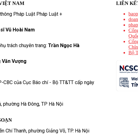
VIỆT NAM
LIÊN KẾ
 thông Pháp Luật Pháp Luật +
baop
doan
phap
 sĩ Vũ Hoài Nam
Cổng
Quốc
Cổng
hụ trách chuyên trang:
Trần Ngọc Hà
Chín
Bộ T
 Văn Vượng
P-CBC của Cục Báo chí - Bộ TT&TT cấp ngày
ú, phường Hà Đông, TP Hà Nội
SOẠN
n Chí Thanh, phường Giảng Võ, TP. Hà Nội