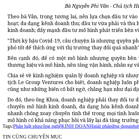
Bà Nguyễn Phi Vân - Chủ tịch H
Theo bà Vân, trong tương lai, nên lựa chọn đầu tư và
hoạt; đa dạng kênh doanh thu; đầu tư vừa phải và thu 
kinh doanh; đẩy mạnh đầu tư mô hình phát triển bền v
"Thời kỳ hậu Covid-19, câu chuyện là nhượng quyền phả
phó tốt để thích ứng với thị trường thay đổi quá nhanh”
Bên cạnh đó, để có một mô hình nhượng quyền bền v
thương hiệu và mô hình, nền tảng vận hành, nhân sự và
Chia sẻ về kinh nghiệm quản lý doanh nghiệp và nhượ
tịch Le Group Ventures cho biết, doanh nghiệp luôn ph
cũng như những biến cố bất ngờ, chẳng hạn như đại dị
Do đó, theo ông Khoa, doanh nghiệp phải thay đổi tư d
chuyển mô hình kinh doanh, đa dạng hóa kênh doanh 
nhanh chóng xoay chuyển tình thế trong mọi tình huố
mô hình có khả năng phục hồi và lấy lại đà tăng trưởn
Tags:
Pháp luật plus
công nghệ
KINH DOANH
giải pháp
ứng dụng
như
TIN CÙNG CHUYÊN MỤC