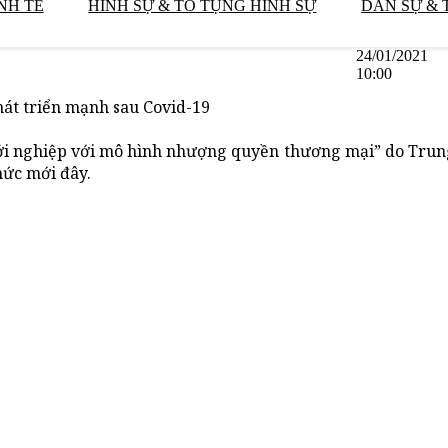
NH TẾ
HÌNH SỰ & TỐ TỤNG HÌNH SỰ
DÂN SỰ & 
24/01/2021
10:00
át triển mạnh sau Covid-19
Khởi nghiệp với mô hình nhượng quyền thương mại” do Trun
hức mới đây.