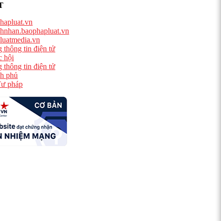
T
hapluat.vn
hnhan.baophapluat.vn
luatmedia.vn
 thông tin điện tử
 hội
 thông tin điện tử
h phủ
ư pháp