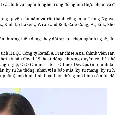
 các lĩnh vực ngành nghề trong đó ngành thực phẩm và đ
ượng quyền lâu năm và rất thành công, như Trung Nguye
s, Kinh Do Bakery, Wrap and Roll, Café Cong, AQ Silk, Sh
ền thương hiệu đang thay đổi sự lựa chọn ngành nghề, lĩn
 tịch HĐQT Công ty Retail & Franchise Asia, thành viên sá
 thời kỳ hậu Covid-19, hoạt động nhượng quyền có thể phá
g nghệ, O2O (Online – to – Ofline), DevOps (mô hình là
ận kỹ sư hệ thống, nhân viên bảo mật, kỹ sư mạng, kỹ sư 
ản phẩm), mô hình linh hoạt hay những mô hình có mức đầ