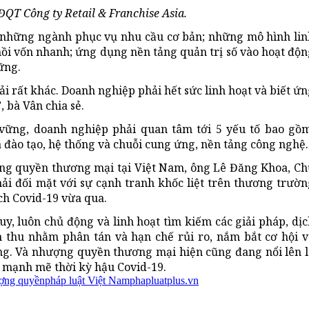
ĐQT Công ty Retail & Franchise Asia.
o những ngành phục vụ nhu cầu cơ bản; những mô hình lin
hồi vốn nhanh; ứng dụng nền tảng quản trị số vào hoạt độ
ững.
i rất khác. Doanh nghiệp phải hết sức linh hoạt và biết ứ
, bà Vân chia sẻ.
ững, doanh nghiệp phải quan tâm tới 5 yếu tố bao gồm
 đào tạo, hệ thống và chuỗi cung ứng, nền tảng công nghệ.
ng quyền thương mại tại Việt Nam, ông Lê Đăng Khoa, Ch
ải đối mặt với sự cạnh tranh khốc liệt trên thương trườn
ch Covid-19 vừa qua.
uy, luôn chủ động và linh hoạt tìm kiếm các giải pháp, dị
thu nhằm phân tán và hạn chế rủi ro, nắm bắt cơ hội v
ng. Và nhượng quyền thương mại hiện cũng đang nổi lên l
g mạnh mẽ thời kỳ hậu Covid-19.
ợng quyền
pháp luật Việt Nam
phapluatplus.vn