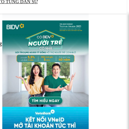
TỐ TỤNG DÂN SỰ
g