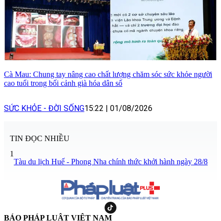
Cà Mau: Chung tay nâng cao chất lượng chăm sóc sức khỏe người
cao tuổi trong bối cảnh già hóa dân số
SỨC KHỎE - ĐỜI SỐNG
15:22
|
01/08/2026
TIN ĐỌC NHIỀU
1
Tàu du lịch Huế - Phong Nha chính thức khởi hành ngày 28/8
BÁO PHÁP LUẬT VIỆT NAM