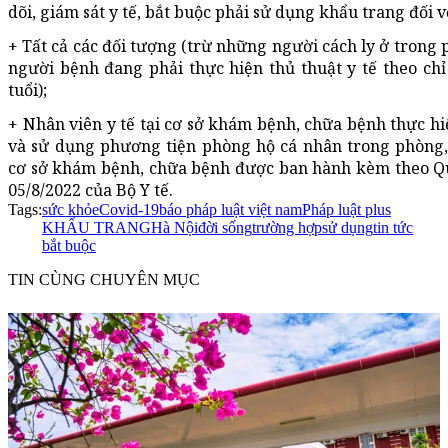
dõi, giám sát y tế, bắt buộc phải sử dụng khẩu trang đối v
+ Tất cả các đối tượng (trừ những người cách ly ở trong 
người bệnh đang phải thực hiện thủ thuật y tế theo chỉ 
tuổi);
+ Nhân viên y tế tại cơ sở khám bệnh, chữa bệnh thực h
và sử dụng phương tiện phòng hộ cá nhân trong phòng,
cơ sở khám bệnh, chữa bệnh được ban hành kèm theo Q
05/8/2022 của Bộ Y tế.
Tags:
sức khỏe
Covid-19
báo pháp luật việt nam
Pháp luật plus
KHẨU TRANG
Hà Nội
đời sống
trường hợp
sử dụng
tin tức
bắt buộc
TIN CÙNG CHUYÊN MỤC