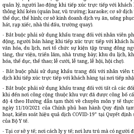
quản lý, người lao động khi tiếp xúc trực tiếp với khách
thông khí kém (quán bar, vũ trường; karaoke; cơ sở dịch
thể dục, thể hình; cơ sở kinh doanh dịch vụ ăn, uống phục
hát, rạp xiếc, nhà thi đấu, trường quay).
- Bắt buộc phải sử dụng khẩu trang đối với nhân viên ph
động, người bán hàng khi tiếp xúc trực tiếp với khách h
văn hóa, du lịch, nơi tổ chức sự kiện tập trung đông ngư
tàng, thư viện, triển lãm, nhà trưng bày; khu du lịch, khu
hóa, thể dục, thể thao; lễ cưới, lễ tang, lễ hội, hội chợ).
- Bắt buộc phải sử dụng khẩu trang đối với nhân viên t
dịch khi tiếp xúc trực tiếp với khách hàng tại nơi tiếp nhậ
- Bắt buộc phải sử dụng khẩu trang đối với tất cả các đố
khi đến nơi công cộng thuộc khu vực đã được công bố c
độ 4 theo Hướng dẫn tạm thời về chuyên môn y tế thực
ngày 11/10/2021 của Chính phủ ban hành Quy định tạm 
hoạt, kiểm soát hiệu quả dịch COVID-19” tại Quyết định
của Bộ Y tế.
- Tại cơ sở y tế; nơi cách ly y tế; nơi lưu trú mà có người