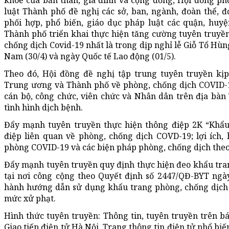
khoẻ của bản thân, gia đình và cộng đồng, Hội đồng ph
luật Thành phố đề nghị các sở, ban, ngành, đoàn thể, 
phối hợp, phổ biến, giáo dục pháp luật các quận, huyện
Thành phố triển khai thực hiện tăng cường tuyên truyền
chống dịch Covid-19 nhất là trong dịp nghỉ lễ Giỗ Tổ Hù
Nam (30/4) và ngày Quốc tế Lao động (01/5).
Theo đó, Hội đồng đề nghị tập trung tuyên truyền kịp
Trung ương và Thành phố về phòng, chống dịch COVID-1
cán bộ, công chức, viên chức và Nhân dân trên địa bàn
tình hình dịch bệnh.
Đẩy mạnh tuyên truyền thực hiện thông điệp 2K “Khẩu
điệp liên quan về phòng, chống dịch COVD-19; lợi ích, 
phòng COVID-19 và các biện pháp phòng, chống dịch theo
Đẩy mạnh tuyên truyền quy định thực hiện đeo khẩu tra
tại nơi công cộng theo Quyết định số 2447/QĐ-BYT ngày
hành hướng dẫn sử dụng khẩu trang phòng, chống dịch 
mức xử phạt.
Hình thức tuyên truyền: Thông tin, tuyên truyền trên bá
Giao tiếp điện tử Hà Nội, Trang thông tin điện tử phổ bi