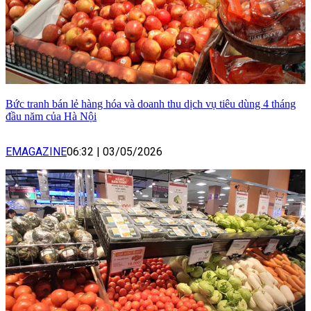
Bức tranh bán lẻ hàng hóa và doanh thu dịch vụ tiêu dùng 4 tháng
đầu năm của Hà Nội
EMAGAZINE
06:32
|
03/05/2026