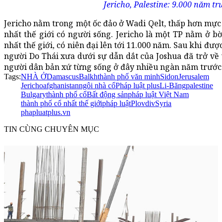
Jericho, Palestine: 9.000 năm t
Jericho nằm trong một ốc đảo ở Wadi Qelt, thấp hơn mực 
nhất thế giới có người sống. Jericho là một TP nằm ở bờ
nhất thế giới, có niên đại lên tới 11.000 năm. Sau khi được
người Do Thái xưa dưới sự dẫn dắt của Joshua đã trở về 
người dân bản xứ từng sống ở đây nhiều ngàn năm trước
Tags:
NHÀ Ở
Damascus
Balkh
thành phố văn minh
Sidon
Jerusalem
Jericho
afghanistan
ngôi nhà cổ
Pháp luật plus
Li-Băng
palestine
Bulgary
thành phố cổ
Bất động sản
pháp luật Việt Nam
thành phố cổ nhất thế giới
pháp luật
Plovdiv
Syria
phapluatplus.vn
TIN CÙNG CHUYÊN MỤC