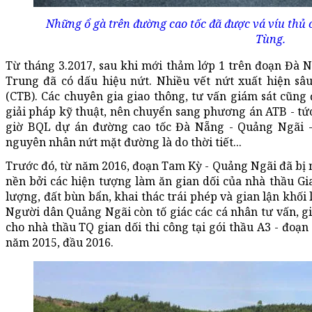
Những ổ gà trên đường cao tốc đã được vá víu thủ 
Tùng.
Từ tháng 3.2017, sau khi mới thảm lớp 1 trên đoạn Đà N
Trung đã có dấu hiệu nứt. Nhiều vết nứt xuất hiện s
(CTB). Các chuyên gia giao thông, tư vấn giám sát cũng
giải pháp kỹ thuật, nên chuyển sang phương án ATB - tứ
giờ BQL dự án đường cao tốc Đà Nẵng - Quảng Ngãi -
nguyên nhân nứt mặt đường là do thời tiết...
Trước đó, từ năm 2016, đoạn Tam Kỳ - Quảng Ngãi đã bị n
nền bởi các hiện tượng làm ăn gian dối của nhà thầu G
lượng, đất bùn bẩn, khai thác trái phép và gian lận khối
Người dân Quảng Ngãi còn tố giác các cá nhân tư vấn, gi
cho nhà thầu TQ gian dối thi công tại gói thầu A3 - đoạ
năm 2015, đầu 2016.