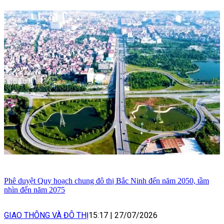
Phê duyệt Quy hoạch chung đô thị Bắc Ninh đến năm 2050, tầm
nhìn đến năm 2075
GIAO THÔNG VÀ ĐÔ THỊ
15:17
|
27/07/2026