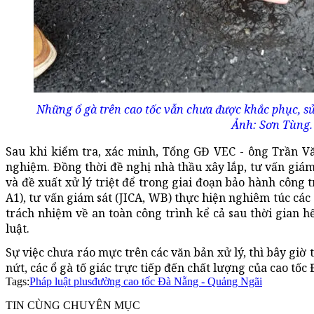
Những ổ gà trên cao tốc vẫn chưa được khắc phục, sử
Ảnh: Sơn Tùng.
Sau khi kiểm tra, xác minh, Tổng GĐ VEC - ông Trần Vă
nghiệm. Đồng thời đề nghị nhà thầu xây lắp, tư vấn giám 
và đề xuất xử lý triệt để trong giai đoạn bảo hành công t
A1), tư vấn giám sát (JICA, WB) thực hiện nghiêm túc các
trách nhiệm về an toàn công trình kể cả sau thời gian 
luật.
Sự việc chưa ráo mực trên các văn bản xử lý, thì bây giờ 
nứt, các ổ gà tố giác trực tiếp đến chất lượng của cao tố
Tags:
Pháp luật plus
đường cao tốc Đà Nẵng - Quảng Ngãi
TIN CÙNG CHUYÊN MỤC