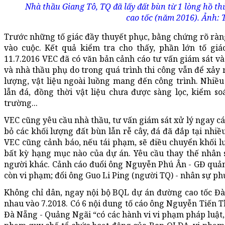
Nhà thầu Giang Tô, TQ đã lấy đất bùn từ 1 lòng hồ t
cao tốc (năm 2016). Ảnh: 
Trước những tố giác đầy thuyết phục, bằng chứng rõ rà
vào cuộc. Kết quả kiểm tra cho thấy, phần lớn tố giá
11.7.2016 VEC đã có văn bản cảnh cáo tư vấn giám sát và 
và nhà thầu phụ do trong quá trình thi công vẫn để xảy 
lượng, vật liệu ngoài luồng mang đến công trình. Nhiều v
lẫn đá, đồng thời vật liệu chưa được sàng lọc, kiểm s
trường...
VEC cũng yêu cầu nhà thầu, tư vấn giám sát xử lý ngay c
bỏ các khối lượng đất bùn lẫn rễ cây, đá đã đắp tại nhiều
VEC cũng cảnh báo, nếu tái phạm, sẽ điều chuyển khối 
bất kỳ hạng mục nào của dự án. Yêu cầu thay thế nhân 
người khác. Cảnh cáo đuổi ông Nguyễn Phú Ân - GĐ quản
còn vi phạm; đổi ông Guo Li Ping (người TQ) - nhân sự phụ 
Không chỉ dân, ngay nội bộ BQL dự án đường cao tốc Đ
nhau vào 7.2018. Có 6 nội dung tố cáo ông Nguyễn Tiến 
Đà Nẵng - Quảng Ngãi “có các hành vi vi phạm pháp luật, 