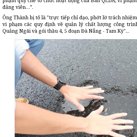
phạm quy chế tổ chức hoạt động của Ban QLDA, vi phạm
đảng viên…”.
Ông Thành bị tố là "trực tiếp chỉ đạo, phớt lờ trách nhiệ
vi phạm các quy định về quản lý chất lượng công trìn
Quảng Ngãi và gói thầu 4, 5 đoạn Đà Nẵng - Tam Kỳ"...