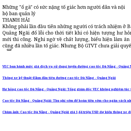
Những "ổ gà" có sức nặng tố giác hơn người dân và nội
bộ ban quản lý
THANH HẢI
Không phải lần đầu tiên những người có trách nhiệm ở B
Quảng Ngãi đổ lỗi cho thời tiết khi có hiện tượng hư h
mới thi công. Nghi ngờ về chất lượng, biểu hiện làm ăn 
cũng đã nhiều lần tố giác. Nhưng Bộ GTVT chưa giải quyế
VEC ban hành mức giá dịch vụ sử dụng tuyến đường cao tốc Đà Nẵng - Quảng 
Thông xe kỹ thuật 65km đầu tiên đường cao tốc Đà Nẵng - Quảng Ngãi
Hư hỏng cao tốc Đà Nẵng - Quảng Ngãi: Tổng giám đốc VEC không nghiêm túc 
Cao tốc Đà Nẵng - Quảng Ngãi: Thu phí sớm để hoàn tiền sớm cho ngân sách n
Chùm ảnh: Cao tốc Đà Nẵng - Quảng Ngãi giá 1,64 triệu USD dự kiến thông xe dị