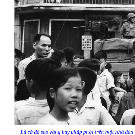
Lá cờ đỏ sao vàng bay phấp phới trên một nhà dân 