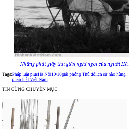
Những phút giây thư giãn nghỉ ngơi của người Hà 
Tags:
Pháp luật plus
Hà Nội
10/10
giải phóng Thủ đô
lịch sử hào hùng
pháp luật Việt Nam
TIN CÙNG CHUYÊN MỤC