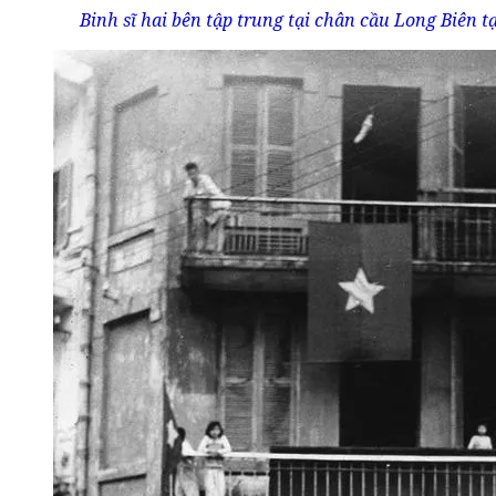
Binh sĩ hai bên tập trung tại chân cầu Long Biên t