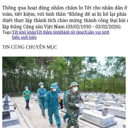
Thông qua hoạt động nhằm chăm lo Tết cho nhân dân ở k
toàn, tiết kiệm, với tinh thần “Không để ai bị bỏ lại ph
thiết thực lập thành tích chào mừng thành công Đại hội
lập Đảng Cộng sản Việt Nam (03/02/1930 – 03/02/2026).
Tags:
Tết khó khăn
Tết thắm tình
Bánh tét tặng
Xuân vui tươi
biên giới biển
TIN CÙNG CHUYÊN MỤC