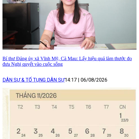
Bí thư Đảng ủy xã Vĩnh Mỹ, Cà Mau: Lấy hiệu quả làm thước đo
đưa Nghị quyết vào cuộc sống
DÂN SỰ & TỐ TỤNG DÂN SỰ
14:17
|
06/08/2026