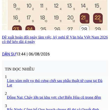
Đề xuất hoán đổi ngày làm việc, kỳ nghỉ lễ Văn hóa Việt Nam 2026
có thể kéo dài 4 ngày
DÂN SỰ
13:44
|
06/08/2026
TIN ĐỌC NHIỀU
1
Lùm xùm một vụ thú cưng chết sau phẫu thuật tử cung tại Đà
Lạt
2
Đồng Nai: Cháy lớn tại khu vực chợ Biên Hòa cũ trong đêm
3
Bắc Ninh: Công bố Quy hoạch chung đô thị và Quyết định