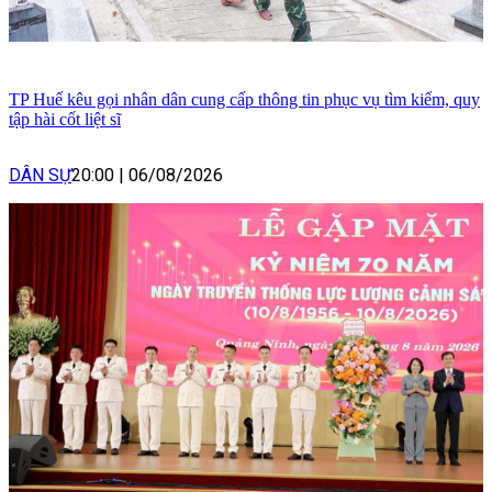
TP Huế kêu gọi nhân dân cung cấp thông tin phục vụ tìm kiếm, quy
tập hài cốt liệt sĩ
DÂN SỰ
20:00
|
06/08/2026