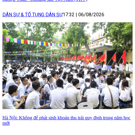
DÂN SỰ & TỐ TỤNG DÂN SỰ
17:32
|
06/08/2026
Hà Nội: Không để phát sinh khoản thu trái quy định trong năm học
mới