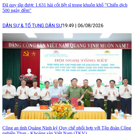
Đã quy tập được 1.631 hài cốt liệt sĩ trong khuôn khổ "Chiến dịch
500 ngày đêm"
DÂN SỰ & TỐ TỤNG DÂN SỰ
19:49
|
06/08/2026
Công an tỉnh Quảng Ninh ký Quy chế phối hợp với Tập đoàn Công
nghiệp Than - Khoáng sản Việt Nam (TKV)