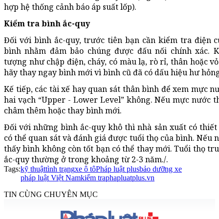
hợp hệ thống cảnh báo áp suất lốp).
Kiểm tra bình ắc-quy
Đối với bình ắc-quy, trước tiên bạn cần kiểm tra điện 
bình nhằm đảm bảo chúng được đấu nối chính xác. Kh
tượng như chập điện, cháy, có màu lạ, rò rỉ, thân hoặc v
hãy thay ngay bình mới vì bình cũ đã có dấu hiệu hư hỏng
Kế tiếp, các tài xế hay quan sát thân bình để xem mực 
hai vạch “Upper - Lower Level” không. Nếu mực nước t
châm thêm hoặc thay bình mới.
Đối với những bình ắc-quy khô thì nhà sản xuất có thiế
có thể quan sát và đánh giá được tuổi thọ của bình. Nếu 
thấy bình không còn tốt bạn có thể thay mới. Tuổi thọ tr
ắc-quy thường ở trong khoảng từ 2-3 năm./.
Tags:
kỹ thuật
tình trạng
xe ô tô
Pháp luật plus
bảo dưỡng xe
pháp luật Việt Nam
kiểm tra
phapluatplus.vn
TIN CÙNG CHUYÊN MỤC