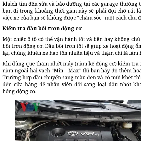
khách tìm đến sửa và bảo dưỡng tại các garage thường t
bạn đi trong khoảng thời gian này sẽ phải đợi chờ rất lâ
việc xe của bạn sẽ không được “chăm sóc” một cách chu đ
Kiểm tra dầu bôi trơn động cơ
Một chiếc ô tô có thể vận hành tốt và bền hay không ch
bôi trơn động cơ. Dầu bôi trơn tốt sẽ giúp xe hoạt động ổ
lại, chúng khiến xe hao tốn nhiên liệu và thậm chí là làm
Khi dùng que thăm nhớt máy (nằm kế động cơ) kiểm tra
nằm ngoài hai vạch "Min - Max" thì bạn hãy đổ thêm hoặ
Trường hợp dầu chuyển sang màu đen và có mùi khét thì
đến cửa hàng để nhân viên đổi sang loại dầu nhớt kh
hỏng động cơ.