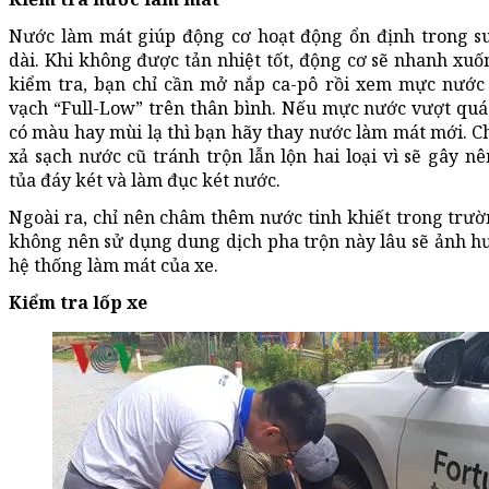
Nước làm mát giúp động cơ hoạt động ổn định trong 
dài. Khi không được tản nhiệt tốt, động cơ sẽ nhanh xuốn
kiểm tra, bạn chỉ cần mở nắp ca-pô rồi xem mực nước
vạch “Full-Low” trên thân bình. Nếu mực nước vượt quá 
có màu hay mùi lạ thì bạn hãy thay nước làm mát mới. Ch
xả sạch nước cũ tránh trộn lẫn lộn hai loại vì sẽ gây n
tủa đáy két và làm đục két nước.
Ngoài ra, chỉ nên châm thêm nước tinh khiết trong trườ
không nên sử dụng dung dịch pha trộn này lâu sẽ ảnh h
hệ thống làm mát của xe.
Kiểm tra lốp xe