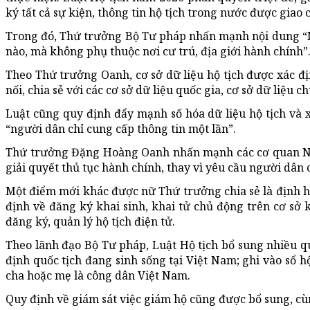
ký tất cả sự kiện, thông tin hộ tịch trong nước được giao
Trong đó, Thứ trưởng Bộ Tư pháp nhấn mạnh nội dung “N
nào, mà không phụ thuộc nơi cư trú, địa giới hành chính”
Theo Thứ trưởng Oanh, cơ sở dữ liệu hộ tịch được xác địn
nối, chia sẻ với các cơ sở dữ liệu quốc gia, cơ sở dữ liệu 
Luật cũng quy định đẩy mạnh số hóa dữ liệu hộ tịch và xá
“người dân chỉ cung cấp thông tin một lần”.
Thứ trưởng Đặng Hoàng Oanh nhấn mạnh các cơ quan Nhà 
giải quyết thủ tục hành chính, thay vì yêu cầu người dân 
Một điểm mới khác được nữ Thứ trưởng chia sẻ là định h
định về đăng ký khai sinh, khai tử chủ động trên cơ sở 
đăng ký, quản lý hộ tịch điện tử.
Theo lãnh đạo Bộ Tư pháp, Luật Hộ tịch bổ sung nhiều q
định quốc tịch đang sinh sống tại Việt Nam; ghi vào sổ hộ
cha hoặc mẹ là công dân Việt Nam.
Quy định về giám sát việc giám hộ cũng được bổ sung, cùng