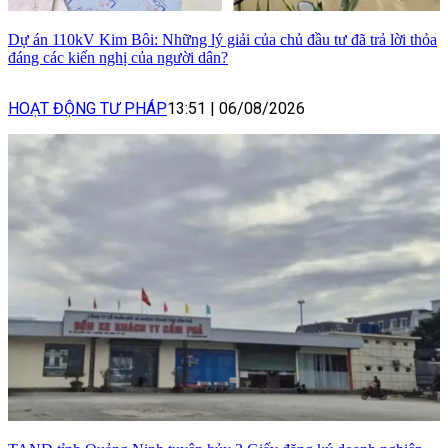
Dự án 110kV Kim Bôi: Những lý giải của chủ đầu tư đã trả lời thỏa
đáng các kiến nghị của người dân?
HOẠT ĐỘNG TƯ PHÁP
13:51
|
06/08/2026