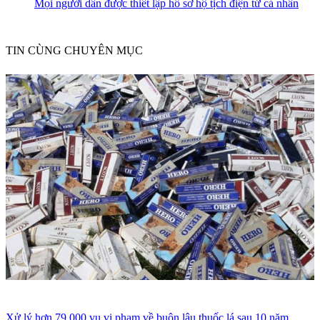
Mọi người dân được thiết lập hồ sơ hộ tịch điện tử cá nhân
TIN CÙNG CHUYÊN MỤC
Xử lý hơn 79.000 vụ vi phạm về buôn lậu thuốc lá sau 10 năm