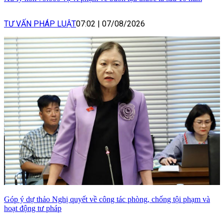
TƯ VẤN PHÁP LUẬT
07:02
|
07/08/2026
Góp ý dự thảo Nghị quyết về công tác phòng, chống tội phạm và
hoạt động tư pháp