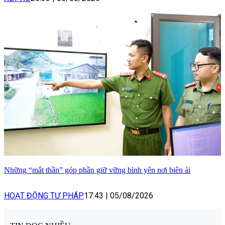
Những “mắt thần” góp phần giữ vững bình yên nơi biên ải
HOẠT ĐỘNG TƯ PHÁP
17:43
|
05/08/2026