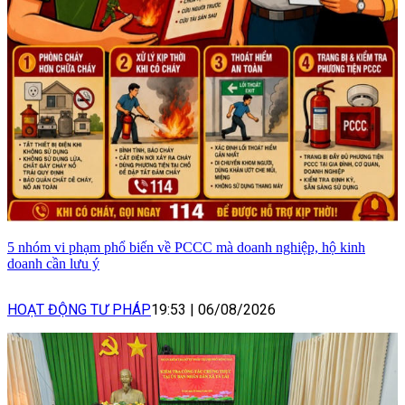
5 nhóm vi phạm phổ biến về PCCC mà doanh nghiệp, hộ kinh
doanh cần lưu ý
HOẠT ĐỘNG TƯ PHÁP
19:53
|
06/08/2026