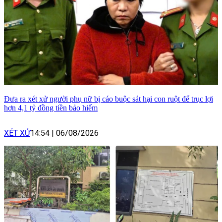
Đưa ra xét xử người phụ nữ bị cáo buộc sát hại con ruột để trục lợi
hơn 4,1 tỷ đồng tiền bảo hiểm
XÉT XỬ
14:54
|
06/08/2026