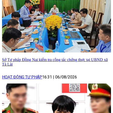
Sở Tư pháp Đồng Nai kiểm tra công tác chứng thực tại UBND xã
Tà Lài
HOẠT ĐỘNG TƯ PHÁP
16:31
|
06/08/2026