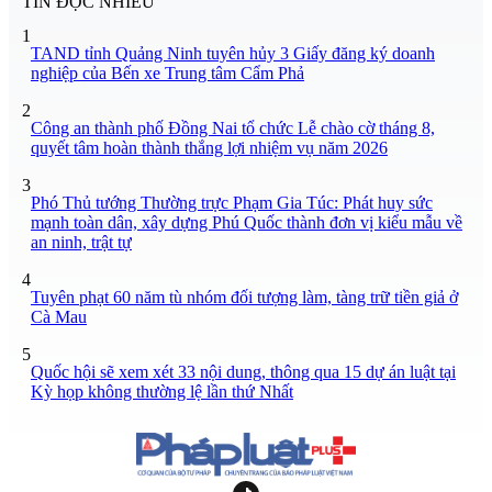
TIN ĐỌC NHIỀU
1
TAND tỉnh Quảng Ninh tuyên hủy 3 Giấy đăng ký doanh
nghiệp của Bến xe Trung tâm Cẩm Phả
2
Công an thành phố Đồng Nai tổ chức Lễ chào cờ tháng 8,
quyết tâm hoàn thành thắng lợi nhiệm vụ năm 2026
3
Phó Thủ tướng Thường trực Phạm Gia Túc: Phát huy sức
mạnh toàn dân, xây dựng Phú Quốc thành đơn vị kiểu mẫu về
an ninh, trật tự
4
Tuyên phạt 60 năm tù nhóm đối tượng làm, tàng trữ tiền giả ở
Cà Mau
5
Quốc hội sẽ xem xét 33 nội dung, thông qua 15 dự án luật tại
Kỳ họp không thường lệ lần thứ Nhất