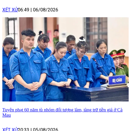
XÉT XỬ
06:49
|
06/08/2026
Tuyên phạt 60 năm tù nhóm đối tượng làm, tàng trữ tiền giả ở Cà
Mau
XÉT XỬ
20:33
|
05/08/2026