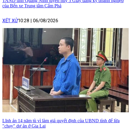
TAND tỉnh Quảng Ninh tuyên hủy 3 Giấy đăng ký doanh nghiệp
của Bến xe Trung tâm Cẩm Phả
XÉT XỬ
10:28
|
06/08/2026
Lĩnh án 14 năm tù vì làm giả quyết định của UBND tỉnh để lừa
"chạy" dự án ở Gia Lai