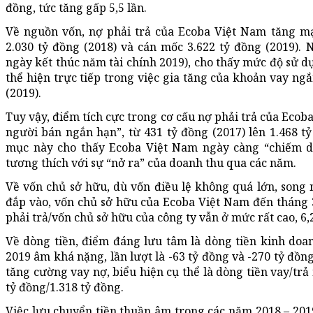
đồng, tức tăng gấp 5,5 lần.
Về nguồn vốn, nợ phải trả của Ecoba Việt Nam tăng mạ
2.030 tỷ đồng (2018) và cán mốc 3.622 tỷ đồng (2019). 
ngày kết thúc năm tài chính 2019), cho thấy mức độ sử d
thể hiện trực tiếp trong việc gia tăng của khoản vay ngắ
(2019).
Tuy vậy, điểm tích cực trong cơ cấu nợ phải trả của Ecob
người bán ngắn hạn”, từ 431 tỷ đồng (2017) lên 1.468 tỷ
mục này cho thấy Ecoba Việt Nam ngày càng “chiếm d
tương thích với sự “nở ra” của doanh thu qua các năm.
Về vốn chủ sở hữu, dù vốn điều lệ không quá lớn, song 
đắp vào, vốn chủ sở hữu của Ecoba Việt Nam đến tháng 3
phải trả/vốn chủ sở hữu của công ty vẫn ở mức rất cao, 6,
Về dòng tiền, điểm đáng lưu tâm là dòng tiền kinh doa
2019 âm khá nặng, lần lượt là -63 tỷ đồng và -270 tỷ đồn
tăng cường vay nợ, biểu hiện cụ thể là dòng tiền vay/trả
tỷ đồng/1.318 tỷ đồng.
Việc lưu chuyển tiền thuần âm trong các năm 2018 – 201