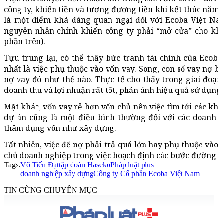
công ty, khiến tiền và tương đương tiền khi kết thúc năm
là một điểm khá đáng quan ngại đối với Ecoba Việt 
nguyên nhân chính khiến công ty phải “mở cửa” cho kh
phần trên).
Tựu trung lại, có thể thấy bức tranh tài chính của Ec
nhất là việc phụ thuộc vào vốn vay. Song, con số vay n
nợ vay đó như thế nào. Thực tế cho thấy trong giai đo
doanh thu và lợi nhuận rất tốt, phản ánh hiệu quả sử dụn
Mặt khác, vốn vay rẻ hơn vốn chủ nên việc tìm tới các kh
dự án cũng là một điều bình thường đối với các doanh
thâm dụng vốn như xây dựng.
Tất nhiên, việc để nợ phải trả quá lớn hay phụ thuộc và
chủ doanh nghiệp trong việc hoạch định các bước đường 
Tags:
Võ Tiến Đạt
tập đoàn Haseko
Pháp luật plus
doanh nghiệp xây dựng
Công ty Cổ phần Ecoba Việt Nam
TIN CÙNG CHUYÊN MỤC