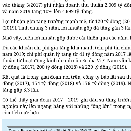
vào tháng 3/2017) ghi nhận doanh thu thuần 2.009 tỷ đồ
và năm 2019 tăng 10% lên 4.699 tỷ đồng.
Lợi nhuận gộp tăng trưởng mạnh mẽ, từ 120 tỷ đồng (2017
(2019). Tính chung 3 năm, lợi nhuận gộp đã tăng gần 3 lần
Nhờ vậy, biên lợi nhuận gộp được cải thiện qua các năm, l
Dù các khoản chi phí gia tăng khá mạnh (chi phí tài chí
năm 2019; chi phí quản lý tăng từ 41 tỷ đồng năm 2017 l
thuần từ hoạt động kinh doanh của Ecoba Việt Nam vẫn kh
tỷ đồng (2017), 200 tỷ đồng (2018) và 229 tỷ đồng (2019).
Kết quả là trong giai đoạn nói trên, công ty báo lãi sau t
đồng (2017), 154 tỷ đồng (2018) và 176 tỷ đồng (2019). 
tăng gấp 3,3 lần.
Có thể thấy giai đoạn 2017 – 2019 ghi dấu sự tăng trư
nghiệp này lên ngang hàng với những “ông lớn” trong n
còn tích cực hơn.
Trong lĩnh vực phát triển đô thị, Ecoba Việt Nam hiện là tổng th