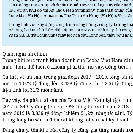
của Hoàng Huy Group và dự án Grand Tower Hoàng Huy của Xây dự
EPC dự án khu đô thị An Lạc Green Symphony; nhà thầu chính của c
Lotte Mall Hà Nội - Aquarium, The Terra An Hưng (Hà Nội), Vega Cit
Trong lĩnh vực xây dựng công trình năng lượng, công ty là tổng t
bê tông ly tâm Thủ Đức, điện áp mái 4,6 MWP - nhà máy thủ côn
Phan Gia; là thầu chính nhà máy lọc hóa dầu Long Sơn, thầu phụ nhà
Quan ngại tài chính
Trong khi bức tranh kinh doanh của Ecoba Việt Nam rất s
màu” hơn, thể hiện ở khoản phải thu, nợ vay, dòng tiền…
Cụ thể, về tài sản, trong giai đoạn 2017 – 2019, tổng tà
mẽ, từ 1.072 tỷ đồng lên 2.438 tỷ đồng rồi 4.206 tỷ đồng
liệu tính tới 31/3 mỗi năm).
Tuy vậy, đa phần tài sản của Ecoba Việt Nam lại tập tru
2017 là 849 tỷ đồng (chiếm 79% tổng tài sản), năm 2018 l
năm 2019 là 3.836 tỷ đồng (chiếm 91,2% tổng tài sản). T
trong tổng tài sản là điều rất không tốt với bất kỳ doanh 
Đáng chú ý, tồn kho của công ty cũng gia tăng mạnh tron