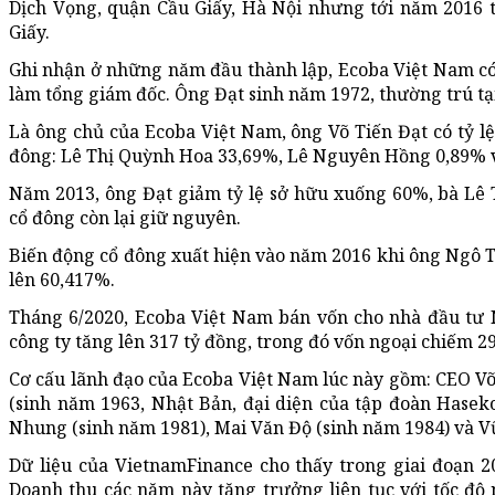
Dịch Vọng, quận Cầu Giấy, Hà Nội nhưng tới năm 2016
Giấy.
Ghi nhận ở những năm đầu thành lập, Ecoba Việt Nam có 
làm tổng giám đốc. Ông Đạt sinh năm 1972, thường trú t
Là ông chủ của Ecoba Việt Nam, ông Võ Tiến Đạt có tỷ lệ
đông: Lê Thị Quỳnh Hoa 33,69%, Lê Nguyên Hồng 0,89% 
Năm 2013, ông Đạt giảm tỷ lệ sở hữu xuống 60%, bà Lê
cổ đông còn lại giữ nguyên.
Biến động cổ đông xuất hiện vào năm 2016 khi ông Ngô Tấ
lên 60,417%.
Tháng 6/2020, Ecoba Việt Nam bán vốn cho nhà đầu tư N
công ty tăng lên 317 tỷ đồng, trong đó vốn ngoại chiếm 
Cơ cấu lãnh đạo của Ecoba Việt Nam lúc này gồm: CEO Võ
(sinh năm 1963, Nhật Bản, đại diện của tập đoàn Haseko
Nhung (sinh năm 1981), Mai Văn Độ (sinh năm 1984) và V
Dữ liệu của VietnamFinance cho thấy trong giai đoạn 2
Doanh thu các năm này tăng trưởng liên tục với tốc độ 