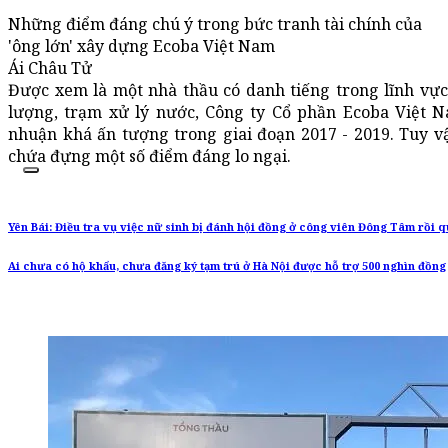
Những điểm đáng chú ý trong bức tranh tài chính của
'ông lớn' xây dựng Ecoba Việt Nam
Ái Châu Tử
Được xem là một nhà thầu có danh tiếng trong lĩnh vực
lượng, trạm xử lý nước, Công ty Cổ phần Ecoba Việt N
nhuận khá ấn tượng trong giai đoạn 2017 - 2019. Tuy vậ
chứa đựng một số điểm đáng lo ngại.
Yên Bái: Điều tra vụ việc nữ sinh bị đánh hội đồng ở công viên Đông Tâm rồi q
Ai chưa có hộ khẩu, chưa đăng ký tạm trú ở Hà Nội được hỗ trợ 500 nghìn đồng