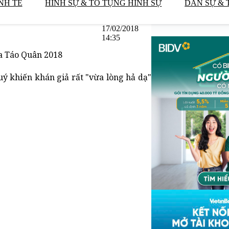
NH TẾ
HÌNH SỰ & TỐ TỤNG HÌNH SỰ
DÂN SỰ & 
17/02/2018
14:35
a Táo Quân 2018
ý khiến khán giả rất "vừa lòng hả dạ"