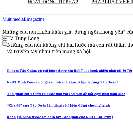
HOẠT ĐỘNG TƯ PHÁP
PHÁP LUẬT VỀ KI
Multimedia
Emagazine
Những câu nói khiến khán giả “đứng ngồi không yên” củ
Hà Tùng Long
Những câu nói không chỉ hài hước mà còn rất thâm thu
và truyền tay nhau trên mạng xã hội.
Đi xem Táo Quân, cô gái bỗng được xin link Facebook nhiều nhất tối 30 Tết
NSƯT Minh Vượng nói gì về hình ảnh khóc ở hậu trường Táo Quân?
Táo quân 2018: Cười ra nước mắt với loạt vấn đề nổi cộm nhất năm 2017
“Cha đẻ” của Táo Quân lên tiếng về ý kiến dừng chương trình
Khán giả buồn trước lời chia tay Táo Quân của NSƯT Chí Trung