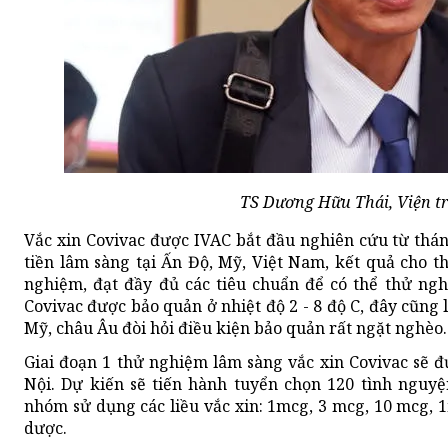
TS Dương Hữu Thái, Viện t
Vắc xin Covivac được IVAC bắt đầu nghiên cứu từ thán
tiền lâm sàng tại Ấn Độ, Mỹ, Việt Nam, kết quả cho th
nghiệm, đạt đầy đủ các tiêu chuẩn để có thể thử ngh
Covivac được bảo quản ở nhiệt độ 2 - 8 độ C, đây cũng l
Mỹ, châu Âu đòi hỏi điều kiện bảo quản rất ngặt nghèo.
Giai đoạn 1 thử nghiệm lâm sàng vắc xin Covivac sẽ đ
Nội. Dự kiến sẽ tiến hành tuyển chọn 120 tình nguy
nhóm sử dụng các liều vắc xin: 1mcg, 3 mcg, 10 mcg, 1
dược.