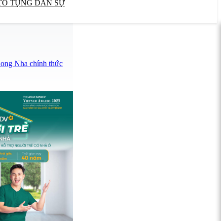
TỐ TỤNG DÂN SỰ
hong Nha chính thức