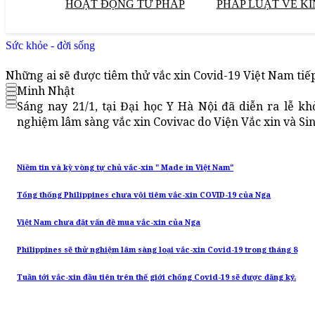
HOẠT ĐỘNG TƯ PHÁP
PHÁP LUẬT VỀ KI
Sức khỏe - đời sống
Những ai sẽ được tiêm thử vắc xin Covid-19 Việt Nam tiế
Minh Nhật
Sáng nay 21/1, tại Đại học Y Hà Nội đã diễn ra lễ k
nghiệm lâm sàng vắc xin Covivac do Viện Vắc xin và Sin
Niềm tin và kỳ vòng tự chủ vắc-xin " Made in Việt Nam"
Tổng thống Philippines chưa vội tiêm vắc-xin COVID-19 của Nga
Việt Nam chưa đặt vấn đề mua vắc-xin của Nga
Philippines sẽ thử nghiệm lâm sàng loại vắc-xin Covid-19 trong tháng 8
Tuần tới vắc-xin đầu tiên trên thế giới chống Covid-19 sẽ được đăng ký.