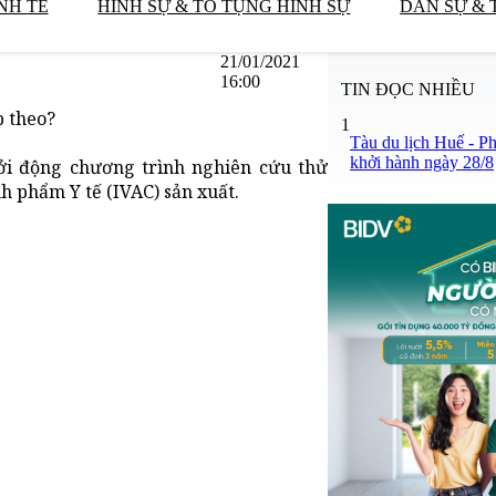
NH TẾ
HÌNH SỰ & TỐ TỤNG HÌNH SỰ
DÂN SỰ & 
21/01/2021
16:00
TIN ĐỌC NHIỀU
p theo?
1
Tàu du lịch Huế - P
khởi hành ngày 28/8
hởi động chương trình nghiên cứu thử
h phẩm Y tế (IVAC) sản xuất.