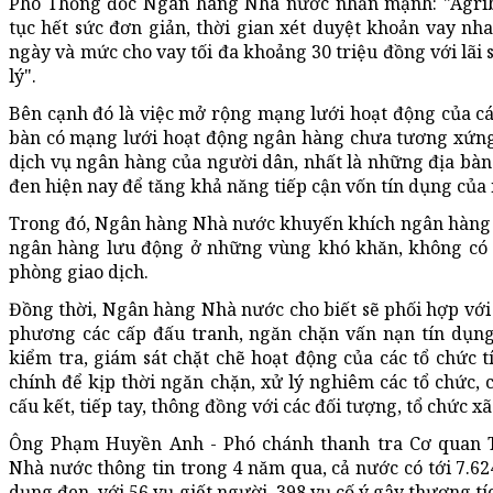
Phó Thống đốc Ngân hàng Nhà nước nhấn mạnh: "Agriba
tục hết sức đơn giản, thời gian xét duyệt khoản vay nha
ngày và mức cho vay tối đa khoảng 30 triệu đồng với lãi 
lý".
Bên cạnh đó là việc mở rộng mạng lưới hoạt động của cá
bàn có mạng lưới hoạt động ngân hàng chưa tương xứng 
dịch vụ ngân hàng của người dân, nhất là những địa bàn
đen hiện nay để tăng khả năng tiếp cận vốn tín dụng của
Trong đó, Ngân hàng Nhà nước khuyến khích ngân hàng 
ngân hàng lưu động ở những vùng khó khăn, không có đ
phòng giao dịch.
Đồng thời, Ngân hàng Nhà nước cho biết sẽ phối hợp với
phương các cấp đấu tranh, ngăn chặn vấn nạn tín dụng
kiểm tra, giám sát chặt chẽ hoạt động của các tổ chức tí
chính để kịp thời ngăn chặn, xử lý nghiêm các tổ chức, 
cấu kết, tiếp tay, thông đồng với các đối tượng, tổ chức xã
Ông Phạm Huyền Anh - Phó chánh thanh tra Cơ quan 
Nhà nước thông tin trong 4 năm qua, cả nước có tới 7.62
dụng đen, với 56 vụ giết người, 398 vụ cố ý gây thương tíc