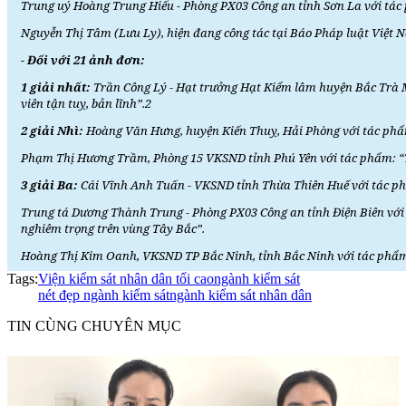
Trung uý Hoàng Trung Hiếu - Phòng PX03 Công an tỉnh Sơn La với tác 
Nguyễn Thị Tâm (Lưu Ly), hiện đang công tác tại Báo Pháp luật Việt 
- Đối với 21 ảnh đơn:
1 giải nhất:
Trần Công Lý - Hạt trưởng Hạt Kiểm lâm huyện Bắc Trà 
viên tận tuỵ, bản lĩnh”.2
2 giải Nhì:
Hoàng Văn Hưng, huyện Kiến Thuỵ, Hải Phòng với tác phẩm
Phạm Thị Hương Trầm, Phòng 15 VKSND tỉnh Phú Yên với tác phẩm: “T
3 giải Ba:
Cái Vĩnh Anh Tuấn - VKSND tỉnh Thừa Thiên Huế với tác p
Trung tá Dương Thành Trung - Phòng PX03 Công an tỉnh Điện Biên với t
nghiêm trọng trên vùng Tây Bắc”.
Hoàng Thị Kim Oanh, VKSND TP Bắc Ninh, tỉnh Bắc Ninh với tác phẩm: 
Tags:
Viện kiểm sát nhân dân tối cao
ngành kiểm sát
nét đẹp ngành kiểm sát
ngành kiểm sát nhân dân
TIN CÙNG CHUYÊN MỤC