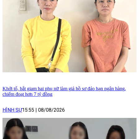
Khởi tố, bắt giam hai phụ nữ làm giả hồ sơ đáo hạn ngân hàng,
chiếm đoạt hơn 7 tỷ đồng
HÌNH SỰ
15:55
|
08/08/2026