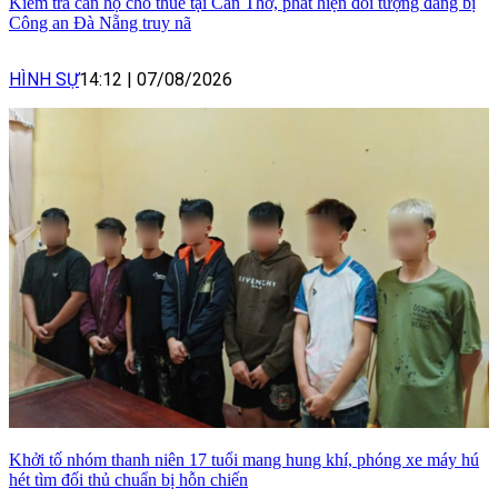
Kiểm tra căn hộ cho thuê tại Cần Thơ, phát hiện đối tượng đang bị
Công an Đà Nẵng truy nã
HÌNH SỰ
14:12
|
07/08/2026
Khởi tố nhóm thanh niên 17 tuổi mang hung khí, phóng xe máy hú
hét tìm đối thủ chuẩn bị hỗn chiến