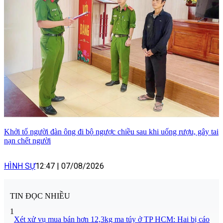
Khởi tố người đàn ông đi bộ ngược chiều sau khi uống rượu, gây tai
nạn chết người
HÌNH SỰ
12:47
|
07/08/2026
TIN ĐỌC NHIỀU
1
Xét xử vụ mua bán hơn 12,3kg ma túy ở TP HCM: Hai bị cáo