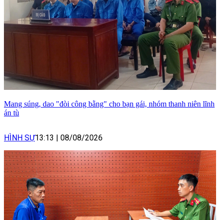
Mang súng, dao "đòi công bằng" cho bạn gái, nhóm thanh niên lĩnh
án tù
HÌNH SỰ
13:13
|
08/08/2026