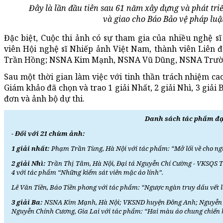
Đây là lần đầu tiên sau 61 năm xây dựng và phát tr
và giao cho Báo Bảo vệ pháp luật
Đặc biệt, Cuộc thi ảnh có sự tham gia của nhiều nghệ s
viên Hội nghệ sĩ Nhiếp ảnh Việt Nam, thành viên Liên 
Trần Hồng; NSNA Kim Mạnh, NSNA Vũ Dũng, NSNA Trư
Sau một thời gian làm việc với tinh thần trách nhiệm ca
Giám khảo đã chọn và trao 1 giải Nhất, 2 giải Nhì, 3 giải 
đơn và ảnh bộ dự thi.
Danh sách tác phẩm đạ
- Đối với 21 chùm ảnh:
1 giải nhất:
Phạm Trần Tùng, Hà Nội với tác phẩm: “Mở lối về cho ngư
2 giải Nhì:
Trần Thị Tâm, Hà Nội, Đại tá Nguyễn Chí Cường - VKSQS
4 với tác phẩm “Những kiểm sát viên mặc áo lính”.
Lê Văn Tiền, Báo Tiền phong với tác phẩm: “Ngược ngàn truy dấu vết 
3 giải Ba:
NSNA Kim Mạnh, Hà Nội; VKSND huyện Đông Anh; Nguyễn Ho
Nguyễn Chính Cương, Gia Lai với tác phẩm: “Hai màu áo chung chiến 