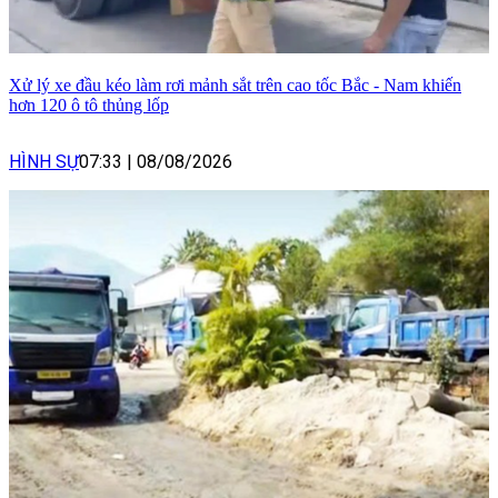
Xử lý xe đầu kéo làm rơi mảnh sắt trên cao tốc Bắc - Nam khiến
hơn 120 ô tô thủng lốp
HÌNH SỰ
07:33
|
08/08/2026