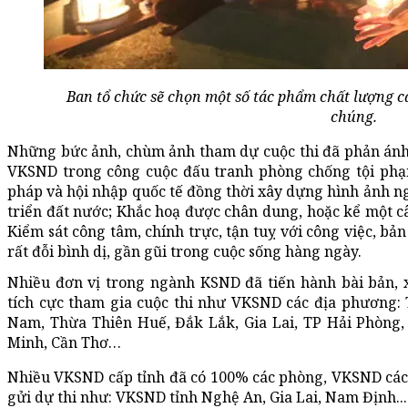
Ban tổ chức sẽ chọn một số tác phẩm chất lượng cao
chúng.
Những bức ảnh, chùm ảnh tham dự cuộc thi đã phản ánh ch
VKSND trong công cuộc đấu tranh phòng chống tội phạ
pháp và hội nhập quốc tế đồng thời xây dựng hình ảnh ng
triển đất nước; Khắc hoạ được chân dung, hoặc kể một 
Kiểm sát công tâm, chính trực, tận tuỵ với công việc, bả
rất đỗi bình dị, gần gũi trong cuộc sống hàng ngày.
Nhiều đơn vị trong ngành KSND đã tiến hành bài bản, 
tích cực tham gia cuộc thi như VKSND các địa phương:
Nam, Thừa Thiên Huế, Đắk Lắk, Gia Lai, TP Hải Phòng,
Minh, Cần Thơ…
Nhiều VKSND cấp tỉnh đã có 100% các phòng, VKSND các 
gửi dự thi như: VKSND tỉnh Nghệ An, Gia Lai, Nam Định...