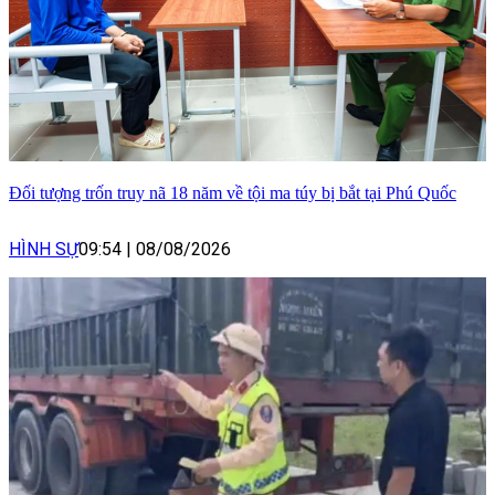
Đối tượng trốn truy nã 18 năm về tội ma túy bị bắt tại Phú Quốc
HÌNH SỰ
09:54
|
08/08/2026