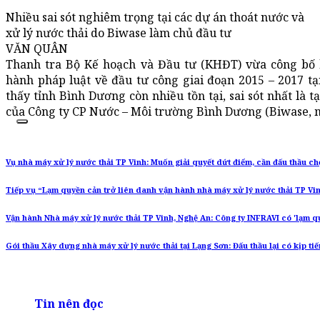
Nhiều sai sót nghiêm trọng tại các dự án thoát nước và
xử lý nước thải do Biwase làm chủ đầu tư
VĂN QUÂN
Thanh tra Bộ Kế hoạch và Đầu tư (KHĐT) vừa công bố k
hành pháp luật về đầu tư công giai đoạn 2015 – 2017 tạ
thấy tỉnh Bình Dương còn nhiều tồn tại, sai sót nhất là t
của Công ty CP Nước – Môi trường Bình Dương (Biwase, 
Vụ nhà máy xử lý nước thải TP Vinh: Muốn giải quyết dứt điểm, cần đấu thầu ch
Tiếp vụ “Lạm quyền cản trở liên danh vận hành nhà máy xử lý nước thải TP Vin
Vận hành Nhà máy xử lý nước thải TP Vinh, Nghệ An: Công ty INFRAVI có 'lạm q
Gói thầu Xây dựng nhà máy xử lý nước thải tại Lạng Sơn: Đấu thầu lại có kịp ti
Tin nên đọc