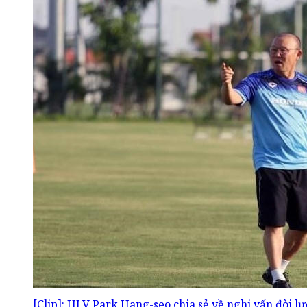
[Clip]: HLV Park Hang-seo chia sẻ về nghi vấn đòi 