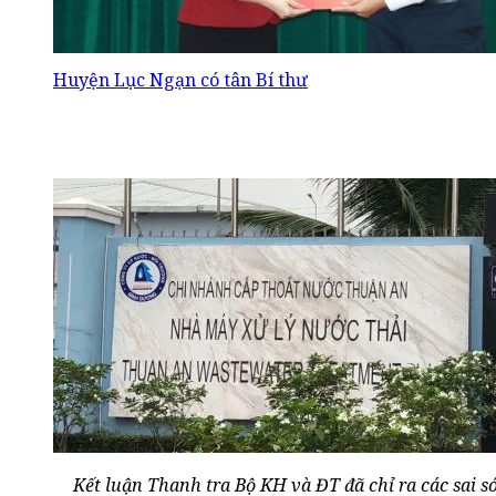
Huyện Lục Ngạn có tân Bí thư
Kết luận Thanh tra Bộ KH và ĐT đã chỉ ra các sai s