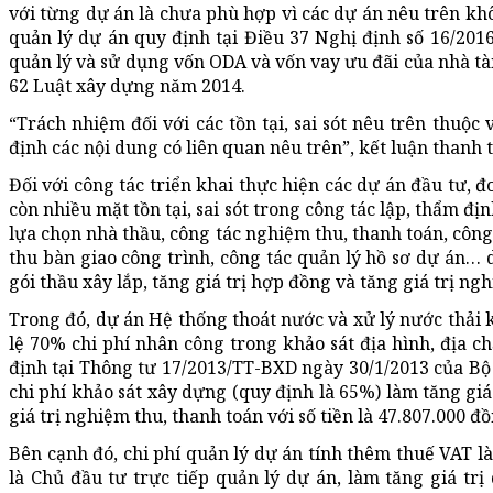
với từng dự án là chưa phù hợp vì các dự án nêu trên k
quản lý dự án quy định tại Điều 37 Nghị định số 16/20
quản lý và sử dụng vốn ODA và vốn vay ưu đãi của nhà tà
62 Luật xây dựng năm 2014.
“Trách nhiệm đối với các tồn tại, sai sót nêu trên thuộ
định các nội dung có liên quan nêu trên”, kết luận thanh t
Đối với công tác triển khai thực hiện các dự án đầu tư,
còn nhiều mặt tồn tại, sai sót trong công tác lập, thẩm địn
lựa chọn nhà thầu, công tác nghiệm thu, thanh toán, côn
thu bàn giao công trình, công tác quản lý hồ sơ dự án… d
gói thầu xây lắp, tăng giá trị hợp đồng và tăng giá trị ng
Trong đó, dự án Hệ thống thoát nước và xử lý nước thải 
lệ 70% chi phí nhân công trong khảo sát địa hình, địa c
định tại Thông tư 17/2013/TT-BXD ngày 30/1/2013 của B
chi phí khảo sát xây dựng (quy định là 65%) làm tăng giá 
giá trị nghiệm thu, thanh toán với số tiền là 47.807.000 đồ
Bên cạnh đó, chi phí quản lý dự án tính thêm thuế VAT l
là Chủ đầu tư trực tiếp quản lý dự án, làm tăng giá trị 