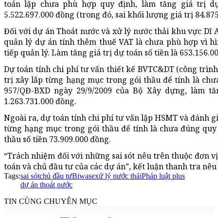
toán lập chưa phù hợp quy định, làm tăng giá trị dự 
5.522.697.000 đồng (trong đó, sai khối lượng giá trị 84.87
Đối với dự án Thoát nước và xử lý nước thải khu vực Dĩ 
quản lý dự án tính thêm thuế VAT là chưa phù hợp vì hì
tiếp quản lý. Làm tăng giá trị dự toán số tiền là 653.156.0
Dự toán tính chi phí tư vấn thiết kế BVTC&DT (công trình
trị xây lắp từng hạng mục trong gói thầu để tính là ch
957/QĐ-BXD ngày 29/9/2009 của Bộ Xây dựng, làm tăng
1.263.731.000 đồng.
Ngoài ra, dự toán tính chi phí tư vấn lập HSMT và đánh gi
từng hạng mục trong gói thầu để tính là chưa đúng quy đ
thầu số tiền 73.909.000 đồng.
“Trách nhiệm đối với những sai sót nêu trên thuộc đơn vị
toán và chủ đầu tư của các dự án”, kết luận thanh tra nêu 
Tags:
sai sót
chủ đầu tư
Biwase
xử lý nước thải
Pháp luật plus
dự án thoát nước
TIN CÙNG CHUYÊN MỤC