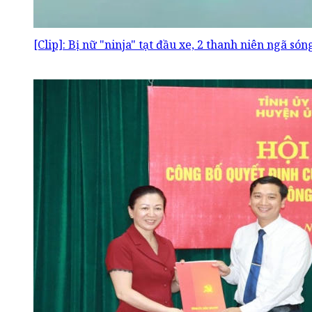
[Clip]: Bị nữ "ninja" tạt đầu xe, 2 thanh niên ngã só