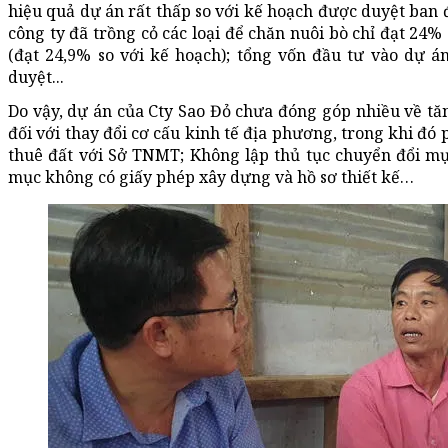
hiệu quả dự án rất thấp so với kế hoạch được duyệt ban đ
công ty đã trồng cỏ các loại để chăn nuôi bò chỉ đạt 24% 
(đạt 24,9% so với kế hoạch); tổng vốn đầu tư vào dự á
duyệt...
Do vậy, dự án của Cty Sao Đỏ chưa đóng góp nhiều về tă
đối với thay đổi cơ cấu kinh tế địa phương, trong khi đó
thuê đất với Sở TNMT; Không lập thủ tục chuyển đổi mụ
mục không có giấy phép xây dựng và hồ sơ thiết kế…