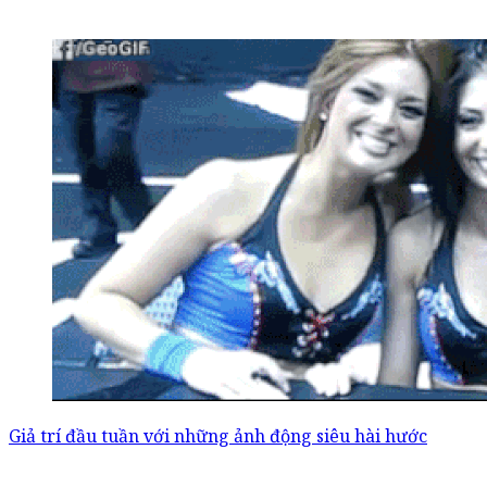
Giả trí đầu tuần với những ảnh động siêu hài hước