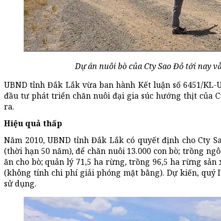
Dự án nuôi bò của Cty Sao Đỏ tới nay v
UBND tỉnh Đắk Lắk vừa ban hành Kết luận số 6451/KL-U
đầu tư phát triển chăn nuôi đại gia súc hướng thịt của C
ra.
Hiệu quả thấp
Năm 2010, UBND tỉnh Đắk Lắk có quyết định cho Cty Sao
(thời hạn 50 năm), để chăn nuôi 13.000 con bò; trồng ngô
ăn cho bò; quản lý 71,5 ha rừng, trồng 96,5 ha rừng sả
(không tính chi phí giải phóng mặt bằng). Dự kiến, quý
sử dụng.