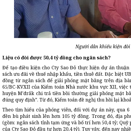
Người dân khiếu kiện đòi
Liệu có đòi được 50,4 tỷ đồng cho ngân sách?
Để tạo điều kiện cho Cty Sao Đỏ thực hiện dự án thuận
sách ưu đãi về thuế nhập khẩu, tiền thuê đất. Đặc biệt U
đồng từ ngân sách để giải phóng mặt bằng trên địa bàn
65/BC-KVXII của Kiểm toán Nhà nước khu vực XII, việc 
huyện M’đrắk chi trả tiền bồi thường giải phóng mặt b
đúng quy định”. Từ đó, Kiểm toán đề nghị thu hồi lại khoả
Theo tìm hiểu của phóng viên, đối với dự án này, qua 6 
đền bù phát sinh lên hơn 105 tỷ đồng. Trong đó, địa p
(gồm: ngân sách tỉnh tạm ứng và bố trí hơn 50,4 tỷ; Quỹ p
của Cty Sao Đỏ đầu tư hơn 20,4 tỷ). Tuy vậy, đến nay nhi