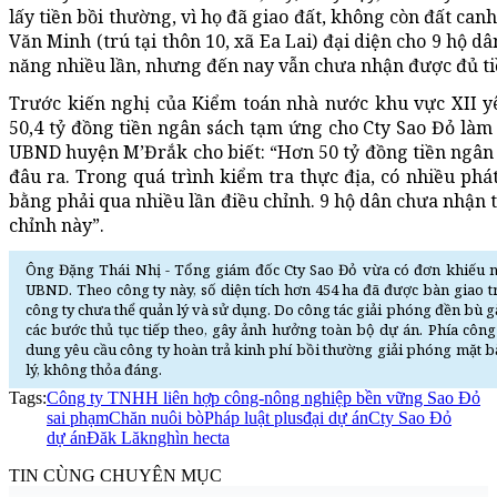
lấy tiền bồi thường, vì họ đã giao đất, không còn đất can
Văn Minh (trú tại thôn 10, xã Ea Lai) đại diện cho 9 hộ d
năng nhiều lần, nhưng đến nay vẫn chưa nhận được đủ ti
Trước kiến nghị của Kiểm toán nhà nước khu vực XII 
50,4 tỷ đồng tiền ngân sách tạm ứng cho Cty Sao Đỏ làm
UBND huyện M’Đrắk cho biết: “Hơn 50 tỷ đồng tiền ngân 
đâu ra. Trong quá trình kiểm tra thực địa, có nhiều phát
bằng phải qua nhiều lần điều chỉnh. 9 hộ dân chưa nhận 
chỉnh này”.
Ông Đặng Thái Nhị - Tổng giám đốc Cty Sao Đỏ vừa có đơn khiếu nạ
UBND. Theo công ty này, số diện tích hơn 454 ha đã được bàn giao trê
công ty chưa thể quản lý và sử dụng. Do công tác giải phóng đền bù
các bước thủ tục tiếp theo, gây ảnh hưởng toàn bộ dự án. Phía côn
dung yêu cầu công ty hoàn trả kinh phí bồi thường giải phóng mặt bằ
lý, không thỏa đáng.
Tags:
Công ty TNHH liên hợp công-nông nghiệp bền vững Sao Đỏ
sai phạm
Chăn nuôi bò
Pháp luật plus
đại dự án
Cty Sao Đỏ
dự án
Đăk Lăk
nghìn hecta
TIN CÙNG CHUYÊN MỤC