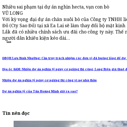
Nhiều sai phạm tại dự án nghìn hecta, vạn con bò
VŨ LONG
Với kỳ vọng đại dự án chăn nuôi bò của Công ty TNHH l
Đỏ (Cty Sao Đỏ) tại xã Ea Lai sẽ làm thay đổi bộ mặt ki
Lắk đã có nhiều chính sách ưu đãi cho công ty này. Thế
người dân khiếu kiện kéo dài…
ĐBQH Lưu Bình Nhưỡng: Cần truy trách nhiệm các đơn vị đã buông lỏng để dự á
Địa ốc 8AM: Nhiều dự án nghìn tỷ nguy cơ ngừng thi công, Long Biên giá thuê
Nhiều dự án nghìn tỷ nguy cơ ngừng thi công vì nợ nhà thầu
Dự án nghìn tỷ của Tân Hoàng Minh giờ ra sao?
Tin nên đọc