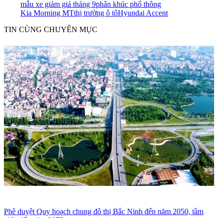
mẫu xe giảm giá tháng 9
phân khúc phổ thông
Kia Morning MT
thị trường ô tô
Hyundai Accent
TIN CÙNG CHUYÊN MỤC
Phê duyệt Quy hoạch chung đô thị Bắc Ninh đến năm 2050, tầm