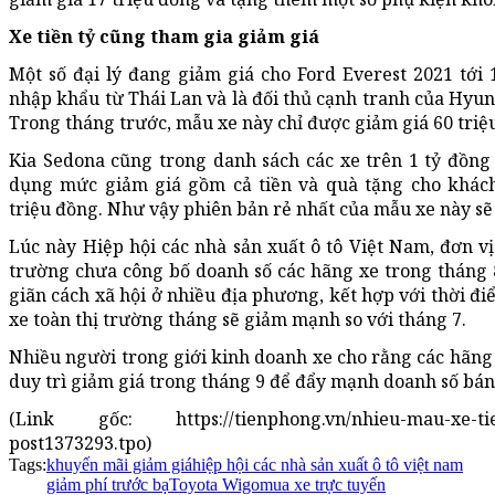
Xe tiền tỷ cũng tham gia giảm giá
Một số đại lý đang giảm giá cho Ford Everest 2021 tới 
nhập khẩu từ Thái Lan và là đối thủ cạnh tranh của Hyun
Trong tháng trước, mẫu xe này chỉ được giảm giá 60 triệ
Kia Sedona cũng trong danh sách các xe trên 1 tỷ đồng
dụng mức giảm giá gồm cả tiền và quà tặng cho khách
triệu đồng. Như vậy phiên bản rẻ nhất của mẫu xe này sẽ 
Lúc này Hiệp hội các nhà sản xuất ô tô Việt Nam, đơn vị
trường chưa công bố doanh số các hãng xe trong tháng 8
giãn cách xã hội ở nhiều địa phương, kết hợp với thời đ
xe toàn thị trường tháng sẽ giảm mạnh so với tháng 7.
Nhiều người trong giới kinh doanh xe cho rằng các hãng x
duy trì giảm giá trong tháng 9 để đẩy mạnh doanh số bán
(Link gốc: https://tienphong.vn/nhieu-mau-xe-tiep
post1373293.tpo)
Tags:
khuyến mãi giảm giá
hiệp hội các nhà sản xuất ô tô việt nam
giảm phí trước bạ
Toyota Wigo
mua xe trực tuyến