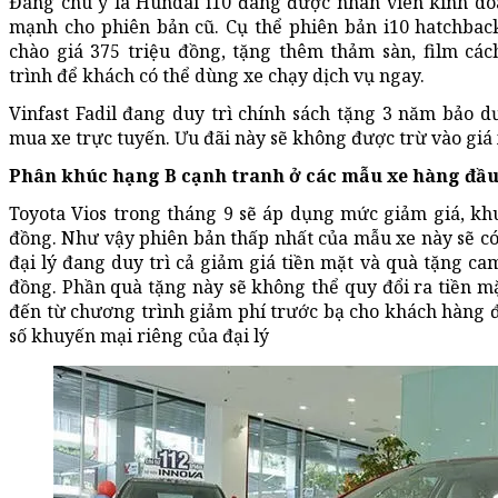
Đáng chú ý là Hundai i10 đang được nhân viên kinh doa
mạnh cho phiên bản cũ. Cụ thể phiên bản i10 hatchback
chào giá 375 triệu đồng, tặng thêm thảm sàn, film cách
trình để khách có thể dùng xe chạy dịch vụ ngay.
Vinfast Fadil đang duy trì chính sách tặng 3 năm bảo 
mua xe trực tuyến. Ưu đãi này sẽ không được trừ vào giá 
Phân khúc hạng B cạnh tranh ở các mẫu xe hàng đầ
Toyota Vios trong tháng 9 sẽ áp dụng mức giảm giá, khuy
đồng. Như vậy phiên bản thấp nhất của mẫu xe này sẽ có 
đại lý đang duy trì cả giảm giá tiền mặt và quà tặng cam
đồng. Phần quà tặng này sẽ không thể quy đổi ra tiền mặ
đến từ chương trình giảm phí trước bạ cho khách hàng 
số khuyến mại riêng của đại lý