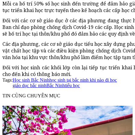
Mỗi ca bố trí 50% số học sinh đến trường để đảm bảo giãn
tục triển khai học trực tuyến theo kế hoạch các cấp học c
Đối với các cơ sở giáo dục ở các địa phương đang thực h
Ban chỉ đạo phòng chống dịch Covid-19 các cấp. Học sinh 
sẽ bố trí học tại thôn/khu phố đó đảm bảo các quy định v
Các địa phương, các cơ sở giáo dục tiểu học xây dựng ph
vật chất học tập và các điều kiện phòng chống dịch Covi
văn hóa tại khu vực thôn/khu phố làm điểm học tập tạm th
Đối với học sinh các khối lớp còn lại tiếp tục triển kha
cho đến khi có thông báo mới.
Tags:
Học sinh Bắc Ninh
học sinh tại bắc ninh khi nào đi học
giáo dục bắc ninh
Bắc Ninh
tiểu học
TIN CÙNG CHUYÊN MỤC