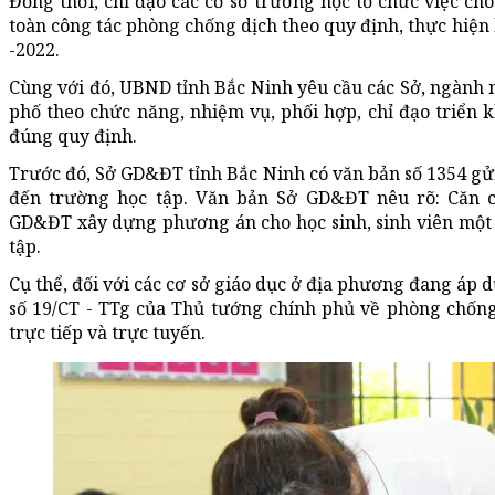
Đồng thời, chỉ đạo các cơ sở trường học tổ chức việc ch
toàn công tác phòng chống dịch theo quy định, thực hiện
-2022.
Cùng với đó, UBND tỉnh Bắc Ninh yêu cầu các Sở, ngành n
phố theo chức năng, nhiệm vụ, phối hợp, chỉ đạo triển k
đúng quy định.
Trước đó, Sở GD&ĐT tỉnh Bắc Ninh có văn bản số 1354 gửi
đến trường học tập. Văn bản Sở GD&ĐT nêu rõ: Căn cứ
GD&ĐT xây dựng phương án cho học sinh, sinh viên một 
tập.
Cụ thể, đối với các cơ sở giáo dục ở địa phương đang áp 
số 19/CT - TTg của Thủ tướng chính phủ về phòng chống
trực tiếp và trực tuyến.