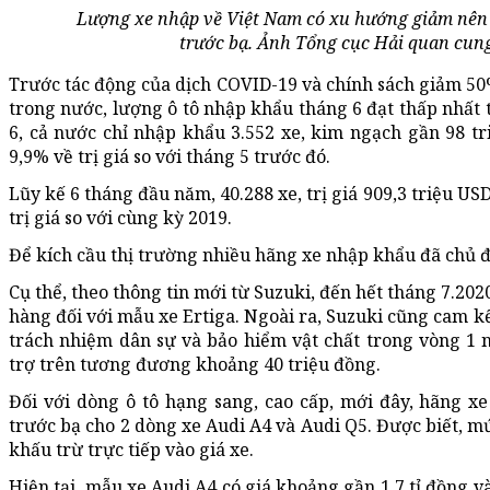
Lượng xe nhập về Việt Nam có xu hướng giảm nên 
trước bạ. Ảnh Tổng cục Hải quan cung
Trước tác động của dịch COVID-19 và chính sách giảm 50% 
trong nước, lượng ô tô nhập khẩu tháng 6 đạt thấp nhấ
6, cả nước chỉ nhập khẩu 3.552 xe, kim ngạch gần 98 t
9,9% về trị giá so với tháng 5 trước đó.
Lũy kế 6 tháng đầu năm, 40.288 xe, trị giá 909,3 triệu U
trị giá so với cùng kỳ 2019.
Để kích cầu thị trường nhiều hãng xe nhập khẩu đã chủ 
Cụ thể, theo thông tin mới từ Suzuki, đến hết tháng 7.20
hàng đối với mẫu xe Ertiga. Ngoài ra, Suzuki cũng cam k
trách nhiệm dân sự và bảo hiểm vật chất trong vòng 1 nă
trợ trên tương đương khoảng 40 triệu đồng.
Đối với dòng ô tô hạng sang, cao cấp, mới đây, hãng x
trước bạ cho 2 dòng xe Audi A4 và Audi Q5. Được biết, m
khấu trừ trực tiếp vào giá xe.
Hiện tại, mẫu xe Audi A4 có giá khoảng gần 1,7 tỉ đồng v