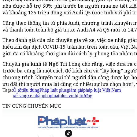
nếu được hỗ trợ 50% phí trước bạ người mua xe tiết ki
và khoảng 125 triệu đồng với Audi Q5 (ước tính với phí t
Cũng theo thông tin từ phía Audi, chương trình khuyến m
và thanh toán toàn bộ giá trị xe Audi A4 và Q5 mới từ 14.7
Theo đánh giá của các chuyên gia về xe, việc xe nhập gi
hiểu khi đại dịch COVID-19 tràn lan trên toàn cầu, Việt 
giới đã có khoảng thời gian dài cách ly, phong tỏa nhằm t
Chuyên gia kinh tế Ngô Trí Long cho rằng, việc đưa ra cá
trước bạ cũng là một cách để kích cầu và “lấy lòng” ngườ
chương trình khuyến mại thì người dân càng được lợi hơ
ưu đãi thì người mua lại cũng có nhiều sự lựa chọn hơn”, 
Tags:
Ô tô
tiêu dùng
Pháp luật plus
giảm giá
pháp luật Việt Nam
xế sang
xe nhập
phapluatplus.vn
thị trường
TIN CÙNG CHUYÊN MỤC