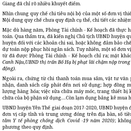
Giang đã chỉ rõ nhiều khuyết điểm.
Nhìn chung quy chế chi tiêu nội bộ của một số đơn vị th
Nội dung quy chế chưa quy định cụ thể, chi tiết các nhiẹ
Mặc dù hàng năm, Phòng Tài chính - Kế hoạch đã thực hiện
toán. Qua thẩm tra, đã kiến nghị Chủ tịch UBND huyện qu
huyện đối với các khoản chi sai, hoặc không đảm bảo chế 
dự toán nộp phục hồi ngân sách. Tuy nhiên, một số đơn vị 
từ đã được Phòng Tài chính - Kế hoạch chỉ ra; mặt khác,
Canh Nậu,UBND thị trấn Bố Hạ bị phạt lãi chậm nộp trong 
động)
.
Ngoài ra, chứng từ chi thanh toán mua sắm, vật tư văn
nhận, danh sách cấp phát đến nơi sử dụng; hợp đồng 
lượng hàng hóa; việc sửa chữa máy móc, trang thiết bị 
chữa của bộ phận sử dụng....Còn lạm dụng bảng kê mua
UBND huyện Yên Thế giai đoạn 2017-2020, UBND huyện đã h
đơn vị cấp tỉnh và trung ương đóng trên địa bàn, số t
tâm Y tế phòng chống dịch Covid -19 năm 2020)
; không
phương theo quy định.