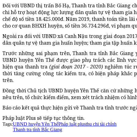
Đối với UBND thị trấn Bố Hạ, Thanh tra tỉnh Bắc Giang c
chi hỗ trợ hoạt động lực lượng dân quân tự vệ tham gi
chế độ số tiền 18.425.000đ. Năm 2019, thanh toán tiền lãi
cho cơ quan BHXH huyện, số tiền 36.734.296đ, vi phạm q
Ngoài ra đối với UBND xã Canh Nậu trong giai đoạn 2017-202
dân quân tự vệ tham gia huấn luyện; tham gia tập huấn k
Trước những sai phạm trên, Thanh tra tỉnh Bắc Giang yêu
UBND huyện Yên Thế được giao phụ trách các lĩnh vực 
hiện qua thanh tra
(giai đoạn 2017 - 2020)
nghiêm túc rú
thời tăng cường công tác kiểm tra, có biện pháp khắc 
trên.
Đồng thời Chủ tịch UBND huyện Yên Thế căn cứ những hạ
nêu trên, tổ chức kiểm điểm, xem xét trách nhiệm có hình
Báo cáo kết quả thực hiện gửi về Thanh tra tỉnh trước n
Pháp luật Plus sẽ tiếp tục thông tin.
Tags:
UBND huyện Yên Thế
Pháp luật plus
thu chi tài chính
Thanh tra tỉnh Bắc Giang