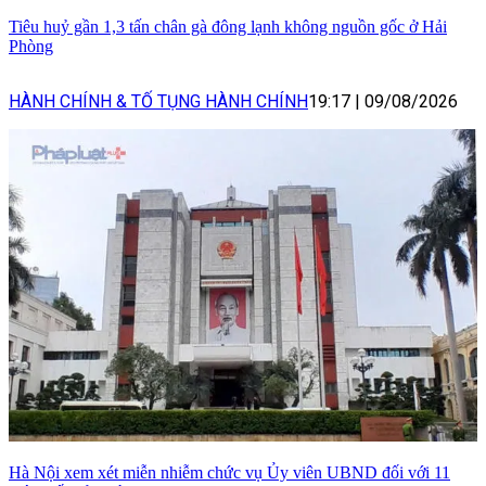
Tiêu huỷ gần 1,3 tấn chân gà đông lạnh không nguồn gốc ở Hải
Phòng
HÀNH CHÍNH & TỐ TỤNG HÀNH CHÍNH
19:17
|
09/08/2026
Hà Nội xem xét miễn nhiễm chức vụ Ủy viên UBND đối với 11