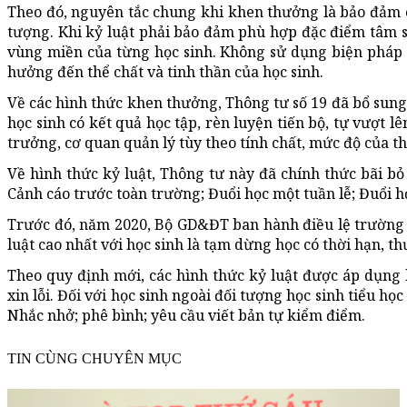
Theo đó, nguyên tắc chung khi khen thưởng là bảo đảm c
tượng. Khi kỷ luật phải bảo đảm phù hợp đặc điểm tâm sin
vùng miền của từng học sinh. Không sử dụng biện pháp
hưởng đến thể chất và tinh thần của học sinh.
Về các hình thức khen thưởng, Thông tư số 19 đã bổ sun
học sinh có kết quả học tập, rèn luyện tiến bộ, tự vượt lê
trưởng, cơ quan quản lý tùy theo tính chất, mức độ của th
Về hình thức kỷ luật, Thông tư này đã chính thức bãi bỏ
Cảnh cáo trước toàn trường; Đuổi học một tuần lễ; Đuổi họ
Trước đó, năm 2020, Bộ GD&ĐT ban hành điều lệ trường h
luật cao nhất với học sinh là tạm dừng học có thời hạn, t
Theo quy định mới, các hình thức kỷ luật được áp dụng k
xin lỗi. Đối với học sinh ngoài đối tượng học sinh tiểu họ
Nhắc nhở; phê bình; yêu cầu viết bản tự kiểm điểm.
TIN CÙNG CHUYÊN MỤC