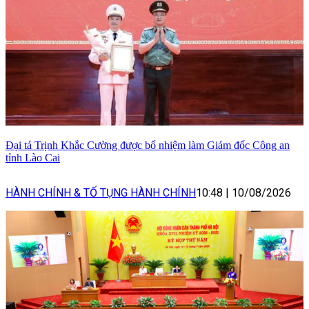
Đại tá Trịnh Khắc Cường được bổ nhiệm làm Giám đốc Công an
tỉnh Lào Cai
HÀNH CHÍNH & TỐ TỤNG HÀNH CHÍNH
10:48
|
10/08/2026