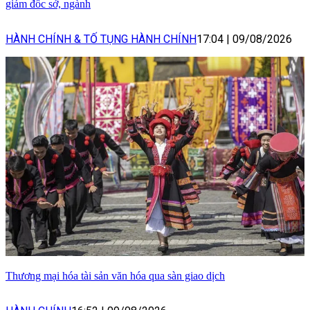
giám đốc sở, ngành
HÀNH CHÍNH & TỐ TỤNG HÀNH CHÍNH
17:04
|
09/08/2026
Thương mại hóa tài sản văn hóa qua sàn giao dịch