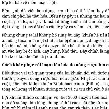
lớp lót bảo vệ niêm mạc ruột).
Bên cạnh đó, việc lạm dụng rượu bia có thể làm thay đổ
cảm chi phối hệ tiêu hóa. Điều này gây ra những tác hại
ruột bị rối loạn, hệ vi khuẩn đường ruột mất cân bằng v
đại tràng bị thay đổi nên rất dễ gây ra viêm loét, tiêu c
Nhưng chúng ta lại không bổ sung bù đắp, khiến hệ tiêu 
ăn uống thoải mái một chút là lại bị đau bụng, đi ngoài h
hóa bị quá tải, không đủ enzym tiêu hóa thức ăn khiến 
ăn vào hay bị óc ách, đầy bụng, khó tiêu. Đây chính là n
hóa kéo dài khó điều trị dứt điểm.
Cách khắc phục rối loạn tiêu hóa do uống rượu bia 
Biết được vai trò quan trọng của lợi khuẩn đối với đườn
thường xuyên uống rượu bia, nên người Nhật rất chú t
ruột, đặc biệt là lợi khuẩn Bifidobacterium (Bifido) – 
tổng số lượng vi khuẩn đường ruột và cư trú chủ yếu ở đạ
Lợi khuẩn Bifido có nhiệm vụ: tiết 3000 enzym tiêu hóa
non đổ xuống, lớp lông nhung sẽ hút các chất độc từ rượ
hủy, xử lý giảm tải gánh nặng cho gan và thận. Đặc biệt, 