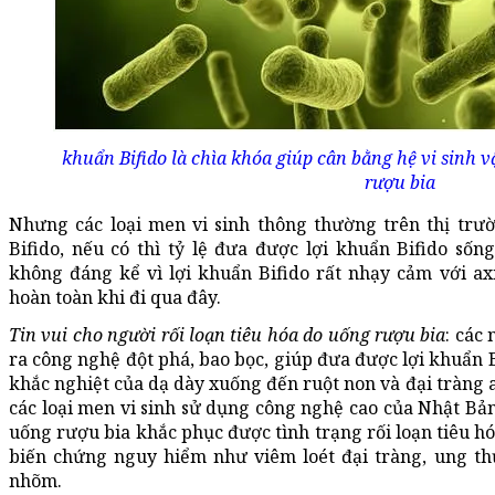
khuẩn Bifido là chìa khóa giúp cân bằng hệ vi sinh 
rượu bia
Nhưng các loại men vi sinh thông thường trên thị tr
Bifido, nếu có thì tỷ lệ đưa được lợi khuẩn Bifido sốn
không đáng kể vì lợi khuẩn Bifido rất nhạy cảm với axi
hoàn toàn khi đi qua đây.
Tin vui cho người rối loạn tiêu hóa do uống rượu bia
: các
ra công nghệ đột phá, bao bọc, giúp đưa được lợi khuẩn 
khắc nghiệt của dạ dày xuống đến ruột non và đại tràng a
các loại men vi sinh sử dụng công nghệ cao của Nhật Bản
uống rượu bia khắc phục được tình trạng rối loạn tiêu h
biến chứng nguy hiểm như viêm loét đại tràng, ung thư
nhõm.