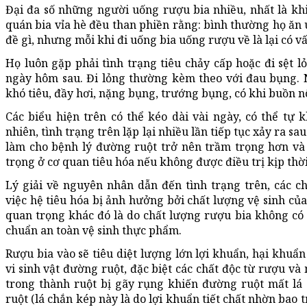
Đại đa số những người uống rượu bia nhiều, nhất là khi
quán bia vỉa hè đều than phiền rằng: bình thường họ ăn 
đề gì, nhưng mỗi khi đi uống bia uống rượu về là lại có v
Họ luôn gặp phải tình trạng tiêu chảy cấp hoặc đi sệt l
ngày hôm sau. Đi lỏng thường kèm theo với đau bụng. 
khó tiêu, đầy hơi, nặng bụng, trướng bụng, có khi buồn n
Các biểu hiện trên có thể kéo dài vài ngày, có thể tự 
nhiên, tình trạng trên lặp lại nhiều lần tiếp tục xảy ra sa
làm cho bệnh lý đường ruột trở nên trầm trọng hơn v
trọng ở cơ quan tiêu hóa nếu không được điều trị kịp thời
Lý giải về nguyên nhân dẫn đến tình trạng trên, các ch
việc hệ tiêu hóa bị ảnh hưởng bởi chất lượng vệ sinh củ
quan trọng khác đó là do chất lượng rượu bia không có 
chuẩn an toàn vệ sinh thực phẩm.
Rượu bia vào sẽ tiêu diệt lượng lớn lợi khuẩn, hại khuẩ
vi sinh vật đường ruột, đặc biệt các chất độc từ rượu v
trong thành ruột bị gãy rụng khiến đường ruột mất l
ruột (lá chắn kép này là do lợi khuẩn tiết chất nhờn bao 