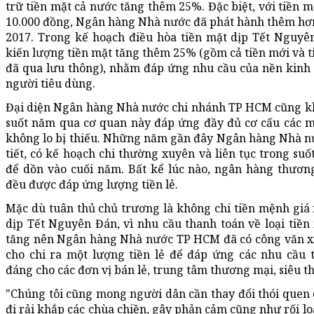
trữ tiền mặt cả nước tăng thêm 25%. Đặc biệt, với tiền 
10.000 đồng, Ngân hàng Nhà nước đã phát hành thêm hơ
2017. Trong kế hoạch điều hòa tiền mặt dịp Tết Nguyê
kiến lượng tiền mặt tăng thêm 25% (gồm cả tiền mới và 
đã qua lưu thông), nhằm đáp ứng nhu cầu của nền kinh 
người tiêu dùng.
Đại diện Ngân hàng Nhà nước chi nhánh TP HCM cũng k
suốt năm qua cơ quan này đáp ứng đầy đủ cơ cấu các m
không lo bị thiếu. Những năm gần đây Ngân hàng Nhà nư
tiết, có kế hoạch chi thường xuyên và liên tục trong s
để dồn vào cuối năm. Bất kể lúc nào, ngân hàng thươn
đều được đáp ứng lượng tiền lẻ.
Mặc dù tuân thủ chủ trương là không chi tiền mệnh giá 
dịp Tết Nguyên Đán, vì nhu cầu thanh toán về loại tiền
tăng nên Ngân hàng Nhà nước TP HCM đã có công văn x
cho chi ra một lượng tiền lẻ để đáp ứng các nhu cầu 
đáng cho các đơn vị bán lẻ, trung tâm thương mại, siêu thị
"Chúng tôi cũng mong người dân cần thay đổi thói quen 
đi rải khắp các chùa chiền, gây phản cảm cũng như rối lo