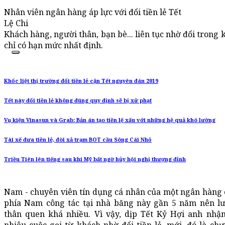
Nhân viên ngân hàng áp lực với đổi tiền lẻ Tết
Lệ Chi
Khách hàng, người thân, bạn bè... liên tục nhờ đổi trong 
chỉ có hạn mức nhất định.
Khốc liệt thị trường đổi tiền lẻ cận Tết nguyên đán 2019
Tết này đổi tiền lẻ không đúng quy định sẽ bị xử phạt
Vụ kiện Vinasun và Grab: Bản án tạo tiền lệ xấu với những hệ quả khó lường
Tài xế đưa tiền lẻ, đòi xả trạm BOT cầu Sông Cái Nhỏ
Triều Tiên lên tiếng sau khi Mỹ bất ngờ hủy hội nghị thượng đỉnh
Nam - chuyên viên tín dụng cá nhân của một ngân hàng c
phía Nam công tác tại nhà băng này gần 5 năm nên l
thân quen khá nhiều. Vì vậy, dịp Tết Kỷ Hợi anh nhậ