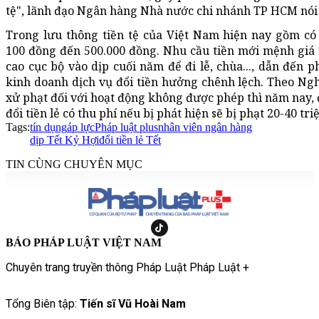
tệ", lãnh đạo Ngân hàng Nhà nước chi nhánh TP HCM nói
Trong lưu thông tiền tệ của Việt Nam hiện nay gồm có
100 đồng đến 500.000 đồng. Nhu cầu tiền mới mệnh giá
cao cục bộ vào dịp cuối năm để đi lễ, chùa..., dẫn đến ph
kinh doanh dịch vụ đổi tiền hưởng chênh lệch. Theo Ngh
xử phạt đối với hoạt động không được phép thì năm nay, 
đổi tiền lẻ có thu phí nếu bị phát hiện sẽ bị phạt 20-40 tri
Tags:
tín dụng
áp lực
Pháp luật plus
nhân viên ngân hàng
dịp Tết Kỷ Hợi
đổi tiền lẻ Tết
TIN CÙNG CHUYÊN MỤC
BÁO PHÁP LUẬT VIỆT NAM
Chuyên trang truyền thông Pháp Luật Pháp Luật +
Tổng Biên tập:
Tiến sĩ Vũ Hoài Nam