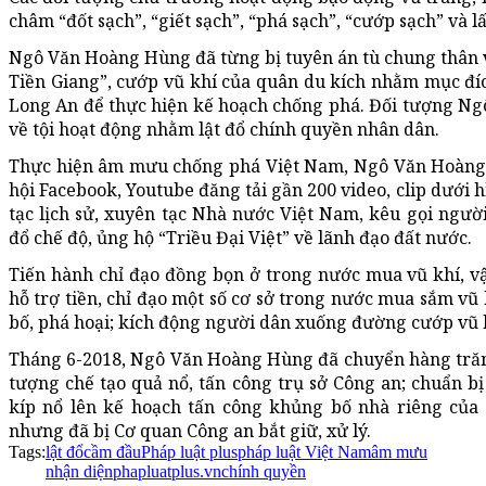
châm “đốt sạch”, “giết sạch”, “phá sạch”, “cướp sạch” và l
Ngô Văn Hoàng Hùng đã từng bị tuyên án tù chung thân v
Tiền Giang”, cướp vũ khí của quân du kích nhằm mục đ
Long An để thực hiện kế hoạch chống phá. Đối tượng Ng
về tội hoạt động nhằm lật đổ chính quyền nhân dân.
Thực hiện âm mưu chống phá Việt Nam, Ngô Văn Hoàng 
hội Facebook, Youtube đăng tải gần 200 video, clip dưới 
tạc lịch sử, xuyên tạc Nhà nước Việt Nam, kêu gọi ngườ
đổ chế độ, ủng hộ “Triều Đại Việt” về lãnh đạo đất nước.
Tiến hành chỉ đạo đồng bọn ở trong nước mua vũ khí, v
hỗ trợ tiền, chỉ đạo một số cơ sở trong nước mua sắm vũ
bố, phá hoại; kích động người dân xuống đường cướp vũ k
Tháng 6-2018, Ngô Văn Hoàng Hùng đã chuyển hàng trăm 
tượng chế tạo quả nổ, tấn công trụ sở Công an; chuẩn b
kíp nổ lên kế hoạch tấn công khủng bố nhà riêng của
nhưng đã bị Cơ quan Công an bắt giữ, xử lý.
Tags:
lật đổ
cầm đầu
Pháp luật plus
pháp luật Việt Nam
âm mưu
nhận diện
phapluatplus.vn
chính quyền