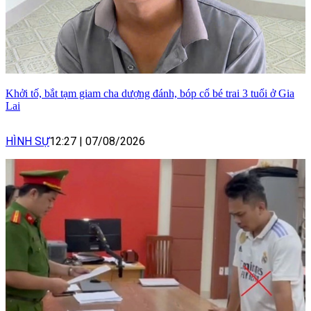
Khởi tố, bắt tạm giam cha dượng đánh, bóp cổ bé trai 3 tuổi ở Gia
Lai
HÌNH SỰ
12:27
|
07/08/2026