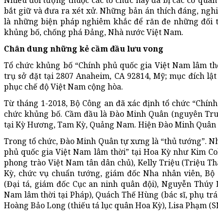
Nhiều đối tượng thuộc các tổ chức này đã bị các cơ quan
bắt giữ và đưa ra xét xử. Những bản án thích đáng, nghi
là những biện pháp nghiêm khắc để răn đe những đối 
khủng bố, chống phá Đảng, Nhà nước Việt Nam.
Chân dung những kẻ cầm đầu lưu vong
Tổ chức khủng bố “Chính phủ quốc gia Việt Nam lâm thời
trụ sở đặt tại 2807 Anaheim, CA 92814, Mỹ; mục đích 
phục chế độ Việt Nam cộng hòa.
Từ tháng 1-2018, Bộ Công an đã xác định tổ chức “Chính
chức khủng bố. Cầm đầu là Đào Minh Quân (nguyên Tru
tại Kỳ Hương, Tam Kỳ, Quảng Nam. Hiện Đào Minh Quân đ
Trong tổ chức, Đào Minh Quân tự xưng là “thủ tướng”. N
phủ quốc gia Việt Nam lâm thời” tại Hoa Kỳ như Kim Co
phong trào Việt Nam tân dân chủ), Kelly Triệu (Triệu T
Kỳ, chức vụ chuẩn tướng, giám đốc Nha nhân viên, Bộ
(Đại tá, giám đốc Cục an ninh quân đội), Nguyễn Thúy L
Nam lâm thời tại Pháp), Quách Thế Hùng (bác sĩ, phụ trá
Hoàng Bảo Long (thiếu tá lục quân Hoa Kỳ), Lisa Phạm (SN 