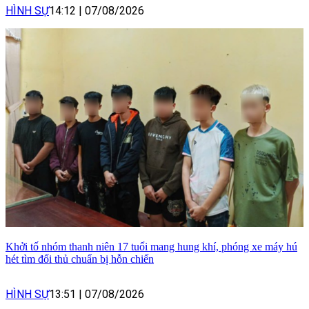
HÌNH SỰ
14:12
|
07/08/2026
Khởi tố nhóm thanh niên 17 tuổi mang hung khí, phóng xe máy hú
hét tìm đối thủ chuẩn bị hỗn chiến
HÌNH SỰ
13:51
|
07/08/2026