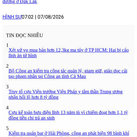
đường ở Đắk Lắk
HÌNH SỰ
07:02
|
07/08/2026
TIN ĐỌC NHIỀU
1
Xét xử vụ mua bán hơn 12,3kg ma túy ở TP HCM: Hai bị cáo
lĩnh án tử hình
2
Bộ Công an kiểm tra công tác quản lý, giam giữ, giáo dục cải
tạo phạm nhân tại Công an tỉnh Cà Mau
3
Truy tố cựu Viện trưởng Viện Pháp y tâm thần Trung ương
nhận hối lộ hơn 8 tỷ đồng
4
Cựu kế toán bưu điện lĩnh 13 năm tù vì chiếm đoạt hơn 1,1 tỷ
đồng tiền chi trả an sinh
5
Kiểm tra quán bar ở Hải Phòng, công an phát hiện 98 bình khí