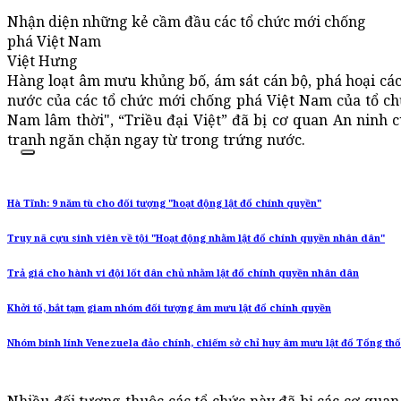
Nhận diện những kẻ cầm đầu các tổ chức mới chống
phá Việt Nam
Việt Hưng
Hàng loạt âm mưu khủng bố, ám sát cán bộ, phá hoại các
nước của các tổ chức mới chống phá Việt Nam của tổ ch
Nam lâm thời", “Triều đại Việt” đã bị cơ quan An ninh 
tranh ngăn chặn ngay từ trong trứng nước.
Hà Tĩnh: 9 năm tù cho đối tượng "hoạt động lật đổ chính quyền"
Truy nã cựu sinh viên về tội "Hoạt động nhằm lật đổ chính quyền nhân dân"
Trả giá cho hành vi đội lốt dân chủ nhằm lật đổ chính quyền nhân dân
Khởi tố, bắt tạm giam nhóm đối tượng âm mưu lật đổ chính quyền
Nhóm binh lính Venezuela đảo chính, chiếm sở chỉ huy âm mưu lật đổ Tổng th