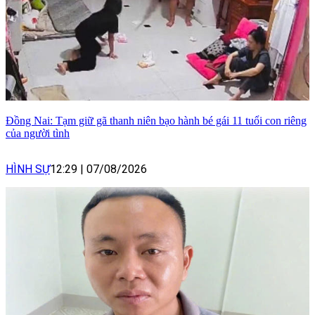
Đồng Nai: Tạm giữ gã thanh niên bạo hành bé gái 11 tuổi con riêng
của người tình
HÌNH SỰ
12:29
|
07/08/2026