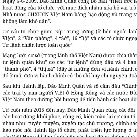
Ngày 6-6-2009, Đào Minh Quân công bố bản “Hiến ước lâm
hoạt động của tổ chức, với mục đích nhằm xóa bỏ vai tr
Nhà nước CHXHCN Việt Nam bằng bạo động vũ trang với 
không làm khổ dân”.
Cơ cấu tổ chức gồm: cấp Trung ương (ở bên ngoài lãn
Viện”, 2 “Văn phòng”, 4 “Sở”, 16 “Bộ” và các tổ chức ngo
Tư lệnh chiến lược toàn quốc”.
Mạng lưới cơ sở (trong lãnh thổ Việt Nam) được chia thà
tư lệnh quân khu” do các “tư lệnh” đứng đầu và 4 ban 
“thành phố”, 4 “thị xã” (đây là những đơn vị hành chính 
đó ở mỗi đơn vị hành chính có “bộ chỉ huy chí nguyện đo
Sau khi thành lập, Đào Minh Quân và số cầm đầu “Chín
các trại tỵ nạn người Việt ở Hồng Kông và các nước Đ
Việt Nam theo đường hồi hương để tiến hành các hoạt độ
Từ cuối năm 2015 đến nay, Đào Minh Quân cùng các đối t
các hoạt động khôi phục, củng cố, kiện toàn lại cơ cấu t
nhau như: tuyên truyền, xuyên tạc chủ trương, chính sá
kéo móc nối thành lập tổ chức, phát triển lực lượng ở 
vào Việt Nam chỉ đạo thực hiện các hoạt động chống phá