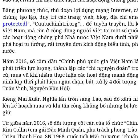
Bằng phương thức, thủ đoạn lợi dụng mạng Internet, cá
chúng tạo lập, duy trì các trang web, blog, địa chỉ e
protected]
”, “Cuutuchinhtri.org”… để tuyên truyền, lôi 
Việt Nam, mà còn ở cộng đồng người Việt tại một số quốc 
các hoạt động chống phá Nhà nước Việt Nam dưới nhiề
phá hoại tư tưởng, rải truyền đơn kích động biểu tình, ph
nước.
Năm 2015, số cầm đầu “Chính phủ quốc gia Việt Nam lâm
phát triển lực lượng, thành lập các “chí nguyện đoàn” tr
cứ, mua vũ khí nhằm thực hiện các hoạt động manh độn
ninh kịp thời phát hiện ngăn chặn, bắt, xử lý 4 đối tượ
Tuấn Vinh, Nguyễn Văn Hội).
Riêng Mai Xuân Nghĩa lẩn trốn sang Lào, sau đó xâm 
lên kế hoạch mua vũ khí tấn công khủng bố nhưng bị lực
giữ.
Từ giữa năm 2016, số đối tượng cốt cán của tổ chức “Chí
Kim Collin (em gái Đào Minh Quân, phụ trách phong trào 
Triệu Thanh Hoa, SN 1968, quốc tịch Mỹ), tự xưng “chuẩn