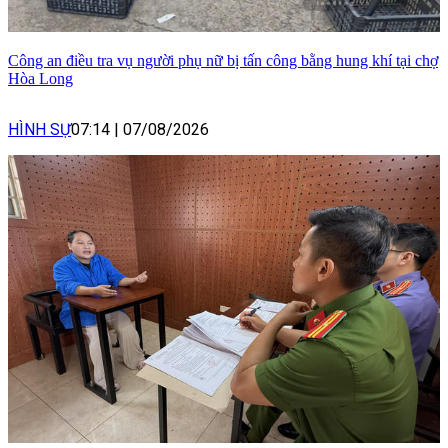
Công an điều tra vụ người phụ nữ bị tấn công bằng hung khí tại chợ
Hòa Long
HÌNH SỰ
07:14
|
07/08/2026