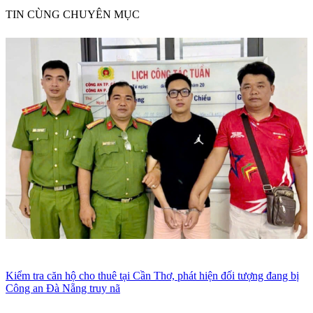
TIN CÙNG CHUYÊN MỤC
Kiểm tra căn hộ cho thuê tại Cần Thơ, phát hiện đối tượng đang bị
Công an Đà Nẵng truy nã