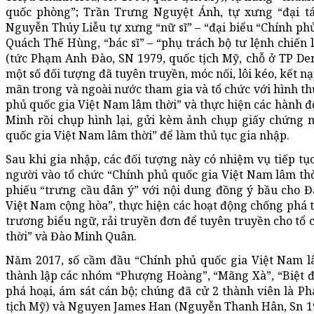
quốc phòng”; Trần Trưng Nguyệt Ánh, tự xưng “đại tá
Nguyễn Thúy Liễu tự xưng “nữ sĩ” – “đại biểu “Chính phủ
Quách Thế Hùng, “bác sĩ” – “phụ trách bộ tư lệnh chiến 
(tức Phạm Anh Đào, SN 1979, quốc tịch Mỹ, chỗ ở TP D
một số đối tượng đã tuyên truyền, móc nối, lôi kéo, kết nạ
mãn trong và ngoài nước tham gia và tổ chức với hình th
phủ quốc gia Việt Nam lâm thời” và thực hiện các hành 
Minh rồi chụp hình lại, gửi kèm ảnh chụp giấy chứng 
quốc gia Việt Nam lâm thời” để làm thủ tục gia nhập.
Sau khi gia nhập, các đối tượng này có nhiệm vụ tiếp tục
người vào tổ chức “Chính phủ quốc gia Việt Nam lâm thờ
phiếu “trưng cầu dân ý” với nội dung đồng ý bầu cho 
Việt Nam cộng hòa”, thực hiện các hoạt động chống phá th
trương biểu ngữ, rải truyền đơn để tuyên truyền cho tổ
thời” và Đào Minh Quân.
Năm 2017, số cầm đầu “Chính phủ quốc gia Việt Nam lâm
thành lập các nhóm “Phượng Hoàng”, “Mãng Xà”, “Biệt đ
phá hoại, ám sát cán bộ; chúng đã cử 2 thành viên là P
tịch Mỹ) và Nguyen James Han (Nguyễn Thanh Hân, Sn 196