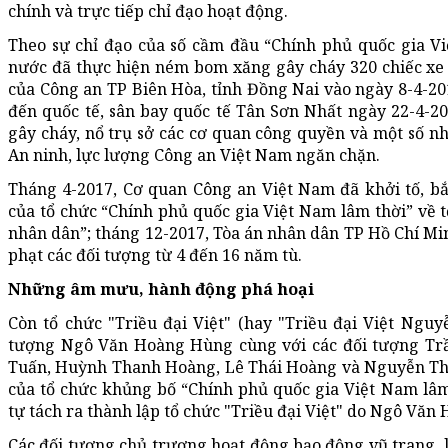
chính và trực tiếp chỉ đạo hoạt động.
Theo sự chỉ đạo của số cầm đầu “Chính phủ quốc gia Vi
nước đã thực hiện ném bom xăng gây cháy 320 chiếc xe 
của Công an TP Biên Hòa, tỉnh Đồng Nai vào ngày 8-4-20
đến quốc tế, sân bay quốc tế Tân Sơn Nhất ngày 22-4-20
gây cháy, nổ trụ sở các cơ quan công quyền và một số n
An ninh, lực lượng Công an Việt Nam ngăn chặn.
Tháng 4-2017, Cơ quan Công an Việt Nam đã khởi tố, bắ
của tổ chức “Chính phủ quốc gia Việt Nam lâm thời” về
nhân dân”; tháng 12-2017, Tòa án nhân dân TP Hồ Chí Min
phạt các đối tượng từ 4 đến 16 năm tù.
Những âm mưu, hành động phá hoại
Còn tổ chức "Triều đại Việt" (hay "Triều đại Việt Nguyễ
tượng Ngô Văn Hoàng Hùng cùng với các đối tượng Tr
Tuấn, Huỳnh Thanh Hoàng, Lê Thái Hoàng và Nguyễn Tha
của tổ chức khủng bố “Chính phủ quốc gia Việt Nam lâ
tự tách ra thành lập tổ chức "Triều đại Việt" do Ngô Văn
Các đối tượng chủ trương hoạt động bạo động vũ trang, 