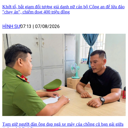
Khởi tố, bắt giam đối tượng giả danh nữ cán bộ Công an để lừa đảo
"chạy án", chiếm đoạt 400 triệu đồng
HÌNH SỰ
07:13
|
07/08/2026
Tạm giữ người đàn ông đạp ngã xe máy của chồng cũ bạn gái giữa