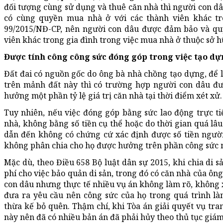
đối tượng cùng sử dụng và thuê căn nhà thì người con dâ
có cùng quyền mua nhà ở với các thành viên khác tr
99/2015/NĐ-CP, nên người con dâu được đảm bảo và qu
viên khác trong gia đình trong việc mua nhà ở thuộc sở 
Được tính công công sức đóng góp trong việc tạo dự
Đất đai có nguồn gốc do ông bà nhà chồng tạo dựng, để 
trên mảnh đất này thì có trường hợp người con dâu đư
hưởng một phần tỷ lệ giá trị căn nhà tại thời điểm xét xử.
Tuy nhiên, nếu việc đóng góp bằng sức lao động trực tiế
nhà, không bằng số tiền cụ thể hoặc do thời gian quá 
dẫn đến không có chứng cứ xác định được số tiền ngườ
không phân chia cho họ được hưởng trên phần công sức 
Mặc dù, theo Điều 658 Bộ luật dân sự 2015, khi chia di s
phí cho việc bảo quản di sản, trong đó có căn nhà của ôn
con dâu nhưng thực tế nhiều vụ án không làm rõ, không
đưa ra yêu cầu nên công sức của họ trong quá trình 
thừa kế bỏ quên. Thậm chí, khi Tòa án giải quyết vụ tra
này nên đã có nhiều bản án đã phải hủy theo thủ tục giám