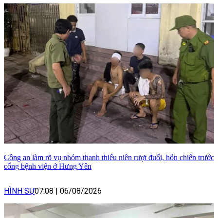
Công an làm rõ vụ nhóm thanh thiếu niên rượt đuổi, hỗn chiến trước
cổng bệnh viện ở Hưng Yên
HÌNH SỰ
07:08
|
06/08/2026