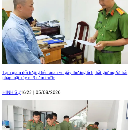
Tạm giam đối tượng liên quan vụ gây thương tích, bắt giữ người trái
pháp luật xảy ra 9 năm trước
HÌNH SỰ
16:23
|
05/08/2026