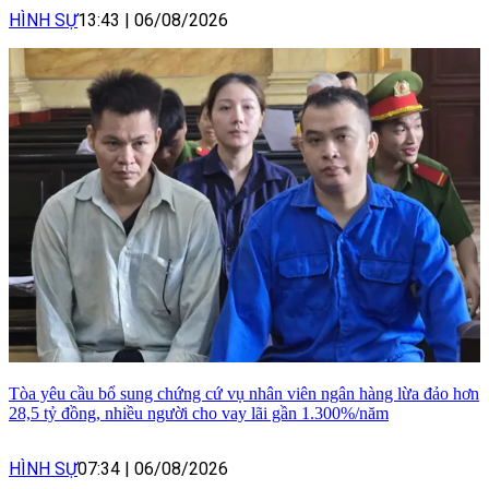
HÌNH SỰ
13:43
|
06/08/2026
Tòa yêu cầu bổ sung chứng cứ vụ nhân viên ngân hàng lừa đảo hơn
28,5 tỷ đồng, nhiều người cho vay lãi gần 1.300%/năm
HÌNH SỰ
07:34
|
06/08/2026