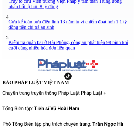
Truy tố cựu Viện trưởng Viện Pháp y tâm thần Trung ương
nhận hối lộ hơn 8 tỷ đồng
4
Cựu kế toán bưu điện lĩnh 13 năm tù vì chiếm đoạt hơn 1,1 tỷ
đồng tiền chi trả an sinh
5
Kiểm tra quán bar ở Hải Phòng, công an phát hiện 98 bình khí
cười cùng nhiều hóa đơn liên quan
BÁO PHÁP LUẬT VIỆT NAM
Chuyên trang truyền thông Pháp Luật Pháp Luật +
Tổng Biên tập:
Tiến sĩ Vũ Hoài Nam
Phó Tổng Biên tập phụ trách chuyên trang:
Trần Ngọc Hà