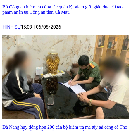
Bộ Công an kiểm tra công tác quản lý, giam giữ, giáo dục cải tạo
phạm nhân tại Công an tỉnh Cà Mau
HÌNH SỰ
15:03
|
06/08/2026
Đà Nẵng huy động hơn 200 cán bộ kiểm tra ma túy tại cảng cá Thọ