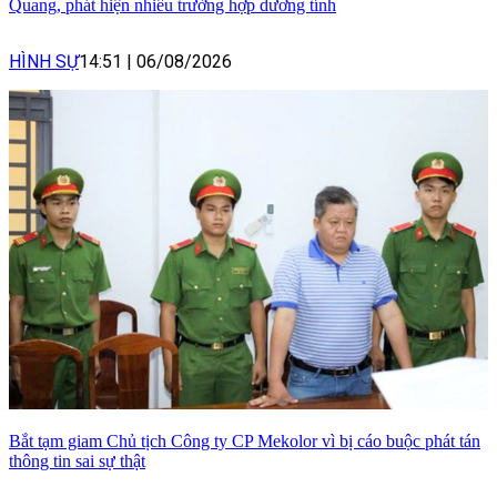
Quang, phát hiện nhiều trường hợp dương tính
HÌNH SỰ
14:51
|
06/08/2026
Bắt tạm giam Chủ tịch Công ty CP Mekolor vì bị cáo buộc phát tán
thông tin sai sự thật