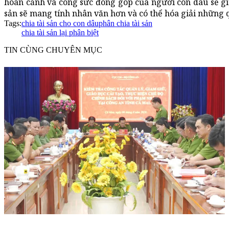
hoàn cảnh và công sức đóng góp của người con dâu sẽ giú
sản sẽ mang tính nhân văn hơn và có thể hóa giải những qu
Tags:
chia tài sản cho con dâu
phân chia tài sản
chia tài sản lại phân biệt
TIN CÙNG CHUYÊN MỤC