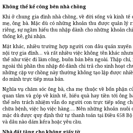
Không thể kể công bên nhà chồng
Khi ở chung gia đình nhà chồng, về đời sống và kinh tế 
mẹ, ông bà. Mặc dù có những khoản thu được quản lý ri
riêng, sự ngầm hiểu thu nhập dành cho những khoản chi
thống kê, ghi nhận.
Mặt khác, nhiều trường hợp người con dâu quán xuyến v
nội trợ gia đình… và rất nhiều việc không tên khác nh
thể như việc đi làm công, buôn bán bên ngoài. Thập chí, 
ngoài thì phần thu nhập đó dành chi trả cho sinh hoạt ch
những cặp vợ chồng này thường không tạo lập được nhiều
do mình trực tiếp mua bán.
Nghĩa vụ chăm sóc ông bà, cha mẹ thuộc về bổn phận c
quan tâm và góp về kinh tế, biếu quà hay tiền tới ông
thể nên trách nhiệm vẫn do người con trực tiếp sống c
chữa bệnh, việc họ việc hàng…. Nên những khoản nuôi 
mặc dù được quy định thứ tự thanh toán tại Điều 658 B
và dâu nào dám kểra hoặc yêu cầu.
Nhà đất tặng cho không giấy tờ