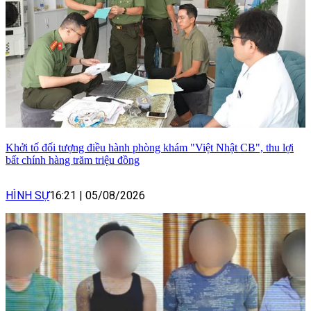
Khởi tố đối tượng điều hành phòng khám "Việt Nhật CB", thu lợi
bất chính hàng trăm triệu đồng
HÌNH SỰ
16:21
|
05/08/2026