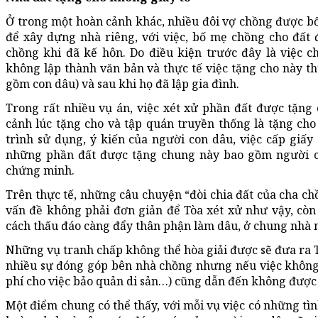
Ở trong một hoàn cảnh khác, nhiều đôi vợ chồng được b
để xây dựng nhà riêng, với việc, bố mẹ chồng cho đất 
chồng khi đã kế hôn. Do điều kiện trước đây là việc c
không lập thành văn bản và thực tế việc tặng cho này 
gồm con dâu) và sau khi họ đã lập gia đình.
Trong rất nhiều vụ án, việc xét xử phần đất được tặn
cảnh lúc tặng cho và tập quán truyền thống là tặng cho
trình sử dụng, ý kiến của người con dâu, việc cấp giấ
những phần đất được tặng chung này bao gồm người co
chứng minh.
Trên thực tế, những câu chuyện “đòi chia đất của cha ch
vấn đề không phải đơn giản để Tòa xét xử như vậy, còn
cách thấu đáo càng đẩy thân phận làm dâu, ở chung nhà 
Những vụ tranh chấp không thể hòa giải được sẽ đưa ra Tò
nhiều sự đóng góp bên nhà chồng nhưng nếu việc không 
phí cho việc bảo quản di sản…) cũng dẫn đến không được
Một điểm chung có thể thấy, với mỗi vụ việc có những tìn