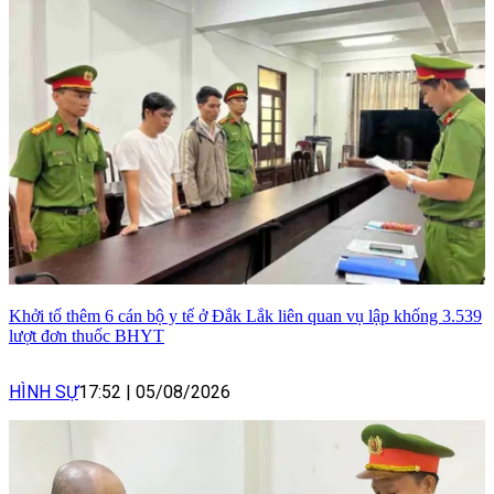
Khởi tố thêm 6 cán bộ y tế ở Đắk Lắk liên quan vụ lập khống 3.539
lượt đơn thuốc BHYT
HÌNH SỰ
17:52
|
05/08/2026