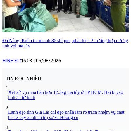
Đà Nẵng: Kiểm tra nhanh 86 shipper, phát hiện 2 trường hợp dương
tính với ma túy
HÌNH SỰ
16:03
|
05/08/2026
TIN ĐỌC NHIỀU
1
Xét xử vụ mua bán hơn 12,3kg ma túy ở TP HCM: Hai bị cáo
lĩnh án tử hình
2
Lãnh đạo tỉnh Gia Lai chỉ đạo khẩn làm rõ trách nhiệm vụ chặt
hạ 13 cây xanh tại trụ sở xã Hbông cũ
3