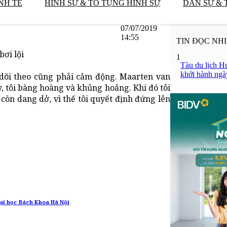
NH TẾ
HÌNH SỰ & TỐ TỤNG HÌNH SỰ
DÂN SỰ & 
07/07/2019
14:55
TIN ĐỌC NH
ơi lội
1
Tàu du lịch H
khởi hành ngà
 dõi theo cũng phải cảm động. Maarten van
, tôi bàng hoàng và khủng hoảng. Khi đó tôi
 còn dang dở, vì thế tôi quyết định đứng lên
Đại học Bách Khoa Hà Nội