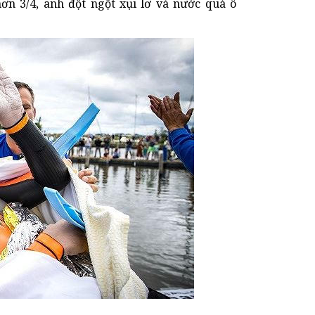
hơn 3/4, anh đột ngột xụi lơ và nước quá ô