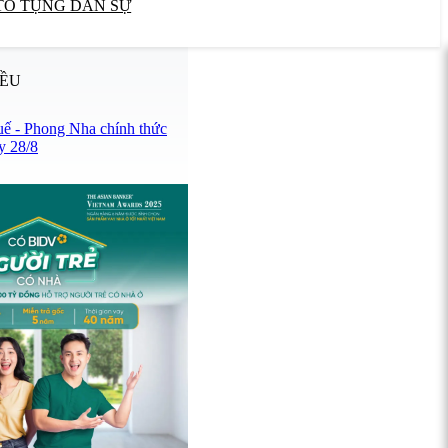
TỐ TỤNG DÂN SỰ
IỀU
uế - Phong Nha chính thức
y 28/8