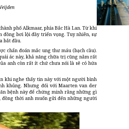
Weijden
 thành phố Alkmaar, phía Bắc Hà Lan. Từ khi
 đồng bơi lội đầy triển vọng. Tuy nhiên, sự
a bắt đầu.
ược chẩn đoán mắc ung thư máu (bạch cầu).
quái ác này, khả năng chữa trị cũng nằm rất
của anh còn rất ít chứ chưa nói là sẽ có hứa
ẳn khi nghe thấy tin này với một người bình
kinh khủng. Nhưng đối với Maarten van der
i căn bệnh này để chứng minh rằng những gì
ai, đồng thời anh muốn gửi đến những người