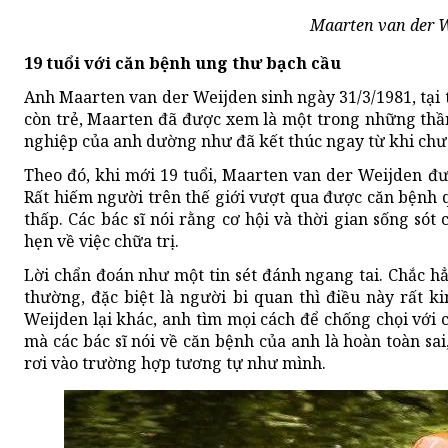
Maarten van der 
19 tuổi với căn bệnh ung thư bạch cầu
Anh Maarten van der Weijden sinh ngày 31/3/1981, tại
còn trẻ, Maarten đã được xem là một trong những thần
nghiệp của anh dường như đã kết thúc ngay từ khi chư
Theo đó, khi mới 19 tuổi, Maarten van der Weijden đ
Rất hiếm người trên thế giới vượt qua được căn bệnh 
thấp. Các bác sĩ nói rằng cơ hội và thời gian sống sót 
hẹn về việc chữa trị.
Lời chẩn đoán như một tin sét đánh ngang tai. Chắc h
thường, đặc biệt là người bi quan thì điều này rất 
Weijden lại khác, anh tìm mọi cách để chống chọi vớ
mà các bác sĩ nói về căn bệnh của anh là hoàn toàn s
rơi vào trường hợp tương tự như mình.