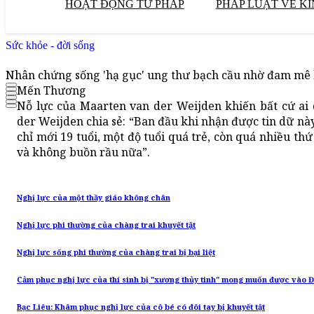
HOẠT ĐỘNG TƯ PHÁP
PHÁP LUẬT VỀ KI
Sức khỏe - đời sống
Nhân chứng sống 'hạ gục' ung thư bạch cầu nhờ đam mê b
Mến Thương
Nỗ lực của Maarten van der Weijden khiến bất cứ ai
der Weijden chia sẻ: “Ban đầu khi nhận được tin dữ này
chỉ mới 19 tuổi, một độ tuổi quá trẻ, còn quá nhiều thứ
và không buồn rầu nữa”.
Nghị lực của một thầy giáo không chân
Nghị lực phi thường của chàng trai khuyết tật
Nghị lực sống phi thường của chàng trai bị bại liệt
Cảm phục nghị lực của thí sinh bị "xương thủy tinh" mong muốn được vào 
Bạc Liêu: Khâm phục nghị lực của cô bé có đôi tay bị khuyết tật