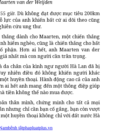
aarten van der Weijden
55 giờ. Dù không đạt được mục tiêu 200km
ỗ lực của anh khiến bất cứ ai dõi theo cũng
ghiên cứu ung thư.
n thắng dành cho Maarten, một chiến thắng
ệnh hiểm nghèo, cũng là chiến thắng cho bất
số phận. Hơn ai hết, anh Maarten van der
giá nhất mà con người cần trân trọng.
và da chân của kình ngư người Hà Lan đã bị
uy nhiên điều đó không khiến người khác
 một huyền thoại. Hành động cao cả của anh
n ai hết anh mang đến một thông điệp giúp
mà tiền không thể nào mua được.
bản thân mình, chứng minh cho tất cả mọi
ắn nhưng chỉ cần bạn cố gắng, bạn còn vượt
 một huyền thoại không chỉ với đất nước Hà
 Nam
bênh tật
phapluatplus.vn