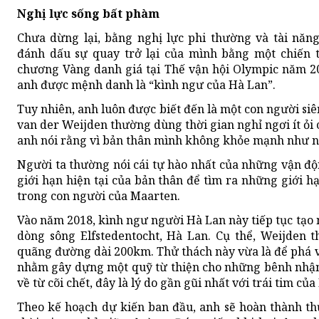
Nghị lực sống bất phàm
Chưa dừng lại, bằng nghị lực phi thường và tài năn
đánh dấu sự quay trở lại của mình bằng một chiến 
chương Vàng danh giá tại Thế vận hội Olympic năm 200
anh được mệnh danh là “kình ngư của Hà Lan”.
Tuy nhiên, anh luôn được biết đến là một con người s
van der Weijden thường dùng thời gian nghỉ ngơi ít ỏi 
anh nói rằng vì bản thân mình không khỏe mạnh như n
Người ta thường nói cái tự hào nhất của những vận độ
giới hạn hiện tại của bản thân để tìm ra những giới h
trong con người của Maarten.
Vào năm 2018, kình ngư người Hà Lan này tiếp tục tạo n
dòng sông Elfstedentocht, Hà Lan. Cụ thể, Weijden th
quãng đường dài 200km. Thử thách này vừa là để phá v
nhằm gây dựng một quỹ từ thiện cho những bênh nhận 
về từ cõi chết, đây là lý do gần gũi nhất với trái tim c
Theo kế hoạch dự kiến ban đầu, anh sẽ hoàn thành th