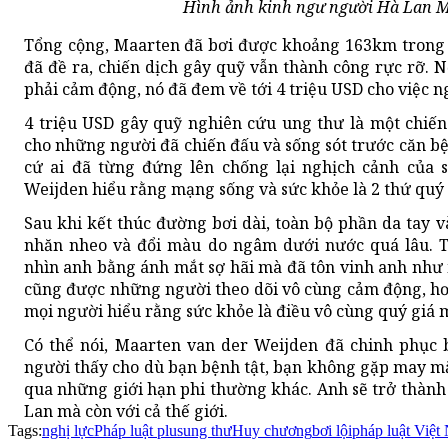
Hình ảnh kinh ngư người Hà Lan M
Tổng cộng, Maarten đã bơi được khoảng 163km trong 
đã đề ra, chiến dịch gây quỹ vẫn thành công rực rỡ. N
phải cảm động, nó đã đem về tới 4 triệu USD cho việc n
4 triệu USD gây quỹ nghiên cứu ung thư là một chiế
cho những người đã chiến đấu và sống sót trước căn b
cứ ai đã từng đứng lên chống lại nghịch cảnh của 
Weijden hiểu rằng mạng sống và sức khỏe là 2 thứ quý 
Sau khi kết thúc đường bơi dài, toàn bộ phần da tay 
nhăn nheo và đổi màu do ngâm dưới nước quá lâu. T
nhìn anh bằng ánh mắt sợ hãi mà đã tôn vinh anh như
cũng được những người theo dõi vô cùng cảm động, hơ
mọi người hiểu rằng sức khỏe là điều vô cùng quý giá 
Có thể nói, Maarten van der Weijden đã chinh phục 
người thấy cho dù bạn bệnh tật, bạn không gặp may m
qua những giới hạn phi thường khác. Anh sẽ trở thành
Lan mà còn với cả thế giới.
Tags:
nghị lực
Pháp luật plus
ung thư
Huy chương
bơi lội
pháp luật Việt