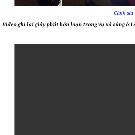
Cảnh sát 
Video ghi lại giây phút hỗn loạn trong vụ xả súng ở L