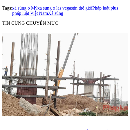
Tags:
xả súng ở Mỹ
xa sung o las vegas
tin thế giới
Pháp luật plus
pháp luật Việt Nam
Xả súng
TIN CÙNG CHUYÊN MỤC