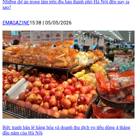
Những dự án trong tâm trên địa bàn thành phố Hà Nội đến nay ra
sao?
EMAGAZINE
15:38
|
05/05/2026
Bức tranh bán lẻ hàng hóa và doanh thu dịch vụ tiêu dùng 4 tháng
đầu năm của Hà Nội