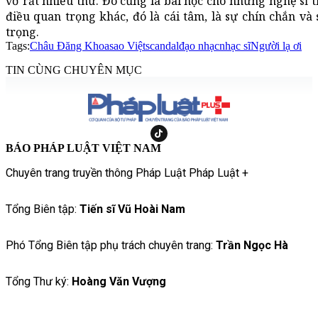
vỡ rất nhiều thứ. Đó cũng là bài học cho những nghệ sĩ t
điều quan trọng khác, đó là cái tâm, là sự chín chắn và
trọng.
Tags:
Châu Đăng Khoa
sao Việt
scandal
đạo nhạc
nhạc sĩ
Người lạ ơi
TIN CÙNG CHUYÊN MỤC
BÁO PHÁP LUẬT VIỆT NAM
Chuyên trang truyền thông Pháp Luật Pháp Luật +
Tổng Biên tập:
Tiến sĩ Vũ Hoài Nam
Phó Tổng Biên tập phụ trách chuyên trang:
Trần Ngọc Hà
Tổng Thư ký:
Hoàng Văn Vượng