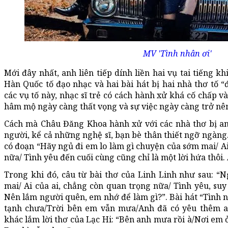
MV 'Tình nhân ơi'
Mới đây nhất, anh liên tiếp dính liền hai vụ tai tiếng khi
Hàn Quốc tố đạo nhạc và hai bài hát bị hai nhà thơ tố “đ
các vụ tố này, nhạc sĩ trẻ có cách hành xử khá cố chấp v
hâm mộ ngày càng thất vọng và sự việc ngày càng trở nê
Cách mà Châu Đăng Khoa hành xử với các nhà thơ bị a
người, kể cả những nghệ sĩ, bạn bè thân thiết ngỡ ngàng.
có đoạn “Hãy ngủ đi em lo làm gì chuyện của sớm mai/ Ai
nữa/ Tình yêu đến cuối cùng cũng chỉ là một lời hứa thôi.
Trong khi đó, câu từ bài thơ của Linh Linh như sau: “
mai/ Ai của ai, chẳng còn quan trọng nữa/ Tình yêu, suy
Nên lắm người quên, em nhớ để làm gì?”. Bài hát “Tình nh
tạnh chưa/Trời bên em vẫn mưa/Anh đã có yêu thêm a
khác lắm lời thơ của Lạc Hi: “Bên anh mưa rồi à/Nơi em 