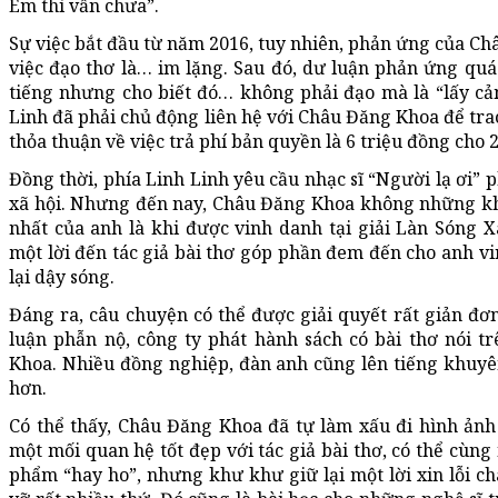
Em thì vẫn chưa”.
Sự việc bắt đầu từ năm 2016, tuy nhiên, phản ứng của Ch
việc đạo thơ là… im lặng. Sau đó, dư luận phản ứng qu
tiếng nhưng cho biết đó… không phải đạo mà là “lấy cả
Linh đã phải chủ động liên hệ với Châu Đăng Khoa để trao
thỏa thuận về việc trả phí bản quyền là 6 triệu đồng cho 2
Đồng thời, phía Linh Linh yêu cầu nhạc sĩ “Người lạ ơi” 
xã hội. Nhưng đến nay, Châu Đăng Khoa không những kh
nhất của anh là khi được vinh danh tại giải Làn Sóng 
một lời đến tác giả bài thơ góp phần đem đến cho anh vi
lại dậy sóng.
Đáng ra, câu chuyện có thể được giải quyết rất giản đơ
luận phẫn nộ, công ty phát hành sách có bài thơ nói t
Khoa. Nhiều đồng nghiệp, đàn anh cũng lên tiếng khuyên
hơn.
Có thể thấy, Châu Đăng Khoa đã tự làm xấu đi hình ảnh
một mối quan hệ tốt đẹp với tác giả bài thơ, có thể cùn
phẩm “hay ho”, nhưng khư khư giữ lại một lời xin lỗi ch