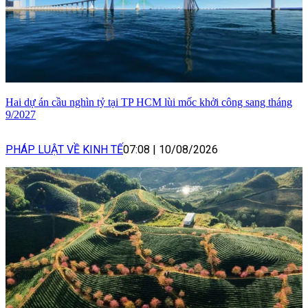
Hai dự án cầu nghìn tỷ tại TP HCM lùi mốc khởi công sang tháng
9/2027
PHÁP LUẬT VỀ KINH TẾ
07:08
|
10/08/2026