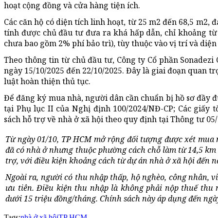
hoạt cộng đồng và cửa hàng tiện ích.
Các căn hộ có diện tích linh hoạt, từ 25 m2 đến 68,5 m2
tính được chủ đầu tư đưa ra khá hấp dẫn, chỉ khoảng t
chưa bao gồm 2% phí bảo trì), tùy thuộc vào vị trí và diện 
Theo thông tin từ chủ đầu tư, Công ty Cổ phần Sonadezi
ngày 15/10/2025 đến 22/10/2025. Đây là giai đoạn quan tr
luật hoàn thiện thủ tục.
Để đăng ký mua nhà, người dân cần chuẩn bị hồ sơ đầy đ
tại Phụ lục II của Nghị định 100/2024/NĐ-CP; Các giấy
sách hỗ trợ về nhà ở xã hội theo quy định tại Thông tư 0
Từ ngày 01/10, TP HCM mở rộng đối tượng được xét mua n
đã có nhà ở nhưng thuộc phường cách chỗ làm từ 14,5 km t
trợ, với điều kiện khoảng cách từ dự án nhà ở xã hội đến nơ
Ngoài ra, người có thu nhập thấp, hộ nghèo, công nhân, v
ưu tiên. Điều kiện thu nhập là không phải nộp thuế thu
dưới 15 triệu đồng/tháng. Chính sách này áp dụng đến ngà
Tags:
nhà ở xã hội
TP HCM