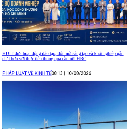
HUIT đưa hoạt động đào tạo, đổi mới sáng tạo và khởi nghiệp gắn
chặt hơn với thực tiễn thông qua cầu nối HBC
PHÁP LUẬT VỀ KINH TẾ
08:13
|
10/08/2026