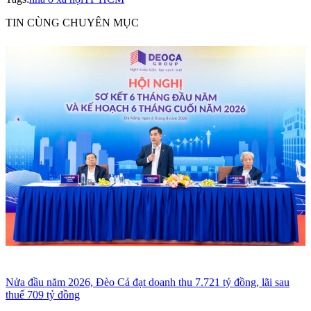
TIN CÙNG CHUYÊN MỤC
Nửa đầu năm 2026, Đèo Cả đạt doanh thu 7.721 tỷ đồng, lãi sau
thuế 709 tỷ đồng