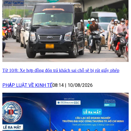
Từ 10/8: Xe hợp đồng đón trả khách sai chỗ sẽ bị rút giấy phép
PHÁP LUẬT VỀ KINH TẾ
08:14
|
10/08/2026