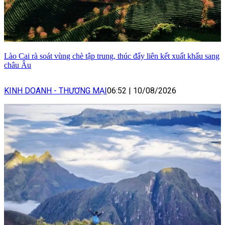
Lào Cai rà soát vùng chè tập trung, thúc đẩy liên kết xuất khẩu sang
châu Âu
KINH DOANH - THƯƠNG MẠI
06:52
|
10/08/2026