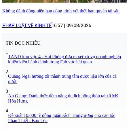
Không đánh đồng niên hạn công trình với thời hạn quyền tài sản
PHÁP LUẬT VỀ KINH TẾ
16:57
|
09/08/2026
TIN ĐỌC NHIỀU
1
TAND khu vực 4 - Hải Phòng đưa ra xét xử vụ doanh nghiệp
khiếu kiện hành chính trong lĩnh vực hải quan
2
Quảng Ngãi hướng tới thành trung tâm dược liệu lớn của cả
nước
3
An Giang: Đánh thức tiềm năng du lịch nông thôn tại xã Mỹ
Hòa Hưng
4
Đề xuất 10.000 tỷ đồng ngân sách Trung ương cho cao tốc
Phan Thiết - Bảo Lộc