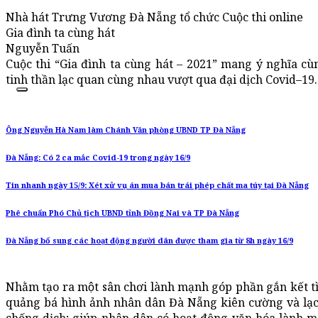
Nhà hát Trưng Vương Đà Nẵng tổ chức Cuộc thi online
Gia đình ta cùng hát
Nguyễn Tuấn
Cuộc thi “Gia đình ta cùng hát – 2021” mang ý nghĩa cù
tinh thần lạc quan cùng nhau vượt qua đại dịch Covid–19.
Ông Nguyễn Hà Nam làm Chánh Văn phòng UBND TP Đà Nẵng
Đà Nẵng: Có 2 ca mắc Covid-19 trong ngày 16/9
Tin nhanh ngày 15/9: Xét xử vụ án mua bán trái phép chất ma túy tại Đà Nẵng
Phê chuẩn Phó Chủ tịch UBND tỉnh Đồng Nai và TP Đà Nẵng
Đà Nẵng bổ sung các hoạt động người dân được tham gia từ 8h ngày 16/9
Nhằm tạo ra một sân chơi lành mạnh góp phần gắn kết tình
quảng bá hình ảnh nhân dân Đà Nẵng kiên cường và lạc