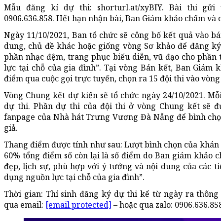
Mẫu đăng kí dự thi: shorturl.at/xyBIY. Bài thi gửi
0906.636.858. Hết hạn nhận bài, Ban Giám khảo chấm và ch
Ngày 11/10/2021, Ban tổ chức sẽ công bố kết quả vào bán
dung, chủ đề khác hoặc giống vòng Sơ khảo để đăng ký 
phần nhạc đệm, trang phục biểu diễn, vũ đạo cho phần t
lực tại chỗ của gia đình”. Tại vòng Bán kết, Ban Giám k
điểm qua cuộc gọi trực tuyến, chọn ra 15 đội thi vào vòn
Vòng Chung kết dự kiến sẽ tổ chức ngày 24/10/2021. Mỗi
dự thi. Phần dự thi của đội thi ở vòng Chung kết sẽ đ
fanpage của Nhà hát Trưng Vương Đà Nẵng để bình chọn 
giả.
Thang điểm được tính như sau: Lượt bình chọn của khán
60% tổng điểm số còn lại là số điểm do Ban giám khảo c
đẹp, lịch sự, phù hợp với ý tưởng và nội dung của các ti
dụng nguồn lực tại chỗ của gia đình”.
Thời gian: Thí sinh đăng ký dự thi kể từ ngày ra thông 
qua email:
[email protected]
– hoặc qua zalo: 0906.636.85