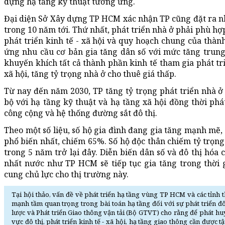
dựng hạ tầng kỹ thuật tương ứng.
Đại diện Sở Xây dựng TP HCM xác nhận TP cũng đặt ra nhi
trong 10 năm tới. Thứ nhất, phát triển nhà ở phải phù hợ
phát triển kinh tế - xã hội và quy hoạch chung của thành
ứng nhu cầu cơ bản gia tăng dân số với mức tăng trung
khuyến khích tất cả thành phần kinh tế tham gia phát tri
xã hội, tăng tỷ trọng nhà ở cho thuê giá thấp.
Từ nay đến năm 2030, TP tăng tỷ trọng phát triển nhà ở
bộ với hạ tầng kỹ thuật và hạ tầng xã hội đồng thời phá
công cộng và hệ thống đường sắt đô thị.
Theo một số liệu, số hộ gia đình đang gia tăng mạnh mẽ,
phổ biến nhất, chiếm 65%. Số hộ độc thân chiếm tỷ trọ
trong 5 năm trở lại đây. Diễn biến dân số và đô thị hóa 
nhất nước như TP HCM sẽ tiếp tục gia tăng trong thời g
cung chủ lực cho thị trường này.
Tại hội thảo, vấn đề về phát triển hạ tầng vùng TP HCM và các tỉn
mạnh tầm quan trọng trong bài toán hạ tầng đối với sự phát triển 
lược và Phát triển Giao thông vận tải (Bộ GTVT) cho rằng để phát hu
vực đô thị, phát triển kinh tế - xã hội, hạ tầng giao thông cần được 