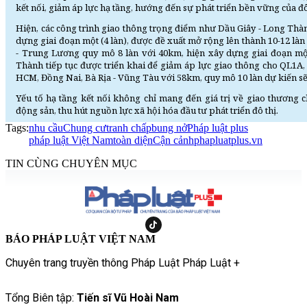
kết nối, giảm áp lực hạ tầng, hướng đến sự phát triển bền vững của đô
Hiện, các công trình giao thông trọng điểm như Dầu Giây - Long Thàn
dựng giai đoạn một (4 làn), được đề xuất mở rộng lên thành 10-12 l
- Trung Lương quy mô 8 làn với 40km, hiện xây dựng giai đoạn một
Thành tiếp tục được triển khai để giảm áp lực giao thông cho QL1A,
HCM, Đồng Nai, Bà Rịa - Vũng Tàu với 58km, quy mô 10 làn dự kiến sẽ
Yếu tố hạ tầng kết nối không chỉ mang đến giá trị về giao thương c
động sản, thu hút nguồn lực xã hội hóa đầu tư phát triển đô thị.
Tags:
nhu cầu
Chung cư
tranh chấp
bung nở
Pháp luật plus
pháp luật Việt Nam
toàn diện
Cận cảnh
phapluatplus.vn
TIN CÙNG CHUYÊN MỤC
BÁO PHÁP LUẬT VIỆT NAM
Chuyên trang truyền thông Pháp Luật Pháp Luật +
Tổng Biên tập:
Tiến sĩ Vũ Hoài Nam