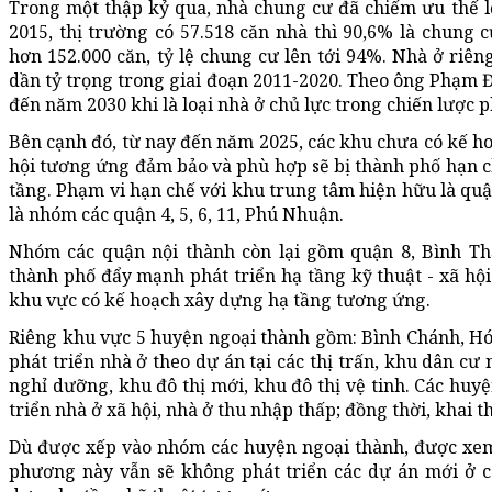
Trong một thập kỷ qua, nhà chung cư đã chiếm ưu thế lớ
2015, thị trường có 57.518 căn nhà thì 90,6% là chung c
hơn 152.000 căn, tỷ lệ chung cư lên tới 94%. Nhà ở riê
dần tỷ trọng trong giai đoạn 2011-2020. Theo ông Phạm 
đến năm 2030 khi là loại nhà ở chủ lực trong chiến lược ph
Bên cạnh đó, từ nay đến năm 2025, các khu chưa có kế ho
hội tương ứng đảm bảo và phù hợp sẽ bị thành phố hạn ch
tầng. Phạm vi hạn chế với khu trung tâm hiện hữu là quậ
là nhóm các quận 4, 5, 6, 11, Phú Nhuận.
Nhóm các quận nội thành còn lại gồm quận 8, Bình Th
thành phố đẩy mạnh phát triển hạ tầng kỹ thuật - xã hội
khu vực có kế hoạch xây dựng hạ tầng tương ứng.
Riêng khu vực 5 huyện ngoại thành gồm: Bình Chánh, Hóc
phát triển nhà ở theo dự án tại các thị trấn, khu dân cư 
nghỉ dưỡng, khu đô thị mới, khu đô thị vệ tinh. Các huyệ
triển nhà ở xã hội, nhà ở thu nhập thấp; đồng thời, khai t
Dù được xếp vào nhóm các huyện ngoại thành, được xem 
phương này vẫn sẽ không phát triển các dự án mới ở c