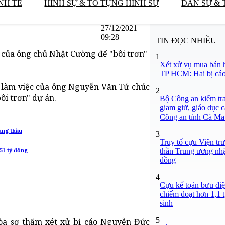
NH TẾ
HÌNH SỰ & TỐ TỤNG HÌNH SỰ
DÂN SỰ & 
27/12/2021
09:28
TIN ĐỌC NHIỀU
của ông chủ Nhật Cường để "bôi trơn"
1
Xét xử vụ mua bán 
TP HCM: Hai bị cáo 
 làm việc của ông Nguyễn Văn Tứ chúc
2
ôi trơn" dự án.
Bộ Công an kiểm tra
giam giữ, giáo dục c
Công an tỉnh Cà Ma
úng thầu
3
Truy tố cựu Viện tr
thần Trung ương nhậ
51 tỷ đồng
đồng
4
Cựu kế toán bưu điệ
chiếm đoạt hơn 1,1 t
sinh
5
òa sơ thẩm xét xử bị cáo Nguyễn Đức