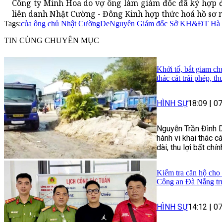
Công ty Minh Hoa do vợ ông làm giám đốc đã ký hợp 
liên danh Nhật Cường - Đông Kinh hợp thức hoá hồ sơ n
Tags:
của ông chủ Nhật Cường
De
Nguyên Giám đốc Sở KH&ĐT Hà 
TIN CÙNG CHUYÊN MỤC
Khởi tố, bắt giam ch
thác cát trái phép, t
HÌNH SỰ
18:09
|
07
Nguyễn Trần Đình Du
hành vi khai thác cá
dài, thu lợi bất chí
Kiểm tra căn hộ cho 
Công an Đà Nẵng tr
HÌNH SỰ
14:12
|
07