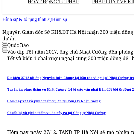
HOẠT ĐỘNG TƯ PHÁP
PHÁP LUẬT VỀ KI
Hình sự & tố tụng hình sự
Hình sự
Nguyên Giám đốc Sở KH&ĐT Hà Nội nhận 300 triệu đồng 
dự án
Quốc Bảo
Vào dịp Tết năm 2017, ông chủ Nhật Cường đến phòng
Tết và biếu 1 chai rượu ngoại cùng 300 triệu đồng để "b
Dự kiến 27/12 tới ông Nguyễn Đức Chung lại hầu tòa vì “giúp” Nhật Cường tr
Tuyên án phúc thẩm vụ Nhật Cường: 14 bị cáo vẫn phải liên đới bồi thường 2
Hôm nay xét xử phúc thẩm vụ án tại Công ty Nhật Cường
Chuẩn bị xử phúc thẩm vụ án xảy ra tại Công ty Nhật Cường
Hôm nay ngày 27/12, TAND TP Hà Nội sẽ mở phiên t