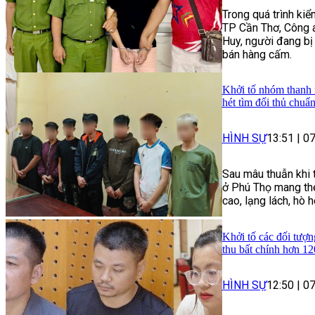
Trong quá trình kiể
TP Cần Thơ, Công a
Huy, người đang bị
bán hàng cấm.
Khởi tố nhóm thanh 
hét tìm đối thủ chuẩ
HÌNH SỰ
13:51
|
07
Sau mâu thuẫn khi t
ở Phú Thọ mang the
cao, lạng lách, hò 
Khởi tố các đối tượn
thu bất chính hơn 12
HÌNH SỰ
12:50
|
07