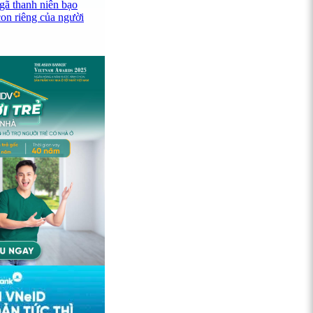
gã thanh niên bạo
con riêng của người