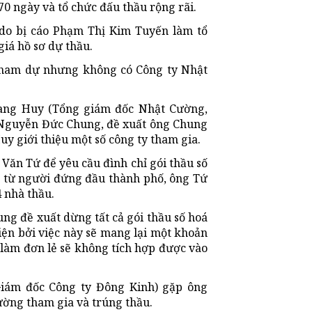
70 ngày và tổ chức đấu thầu rộng rãi.
 do bị cáo Phạm Thị Kim Tuyến làm tổ
iá hồ sơ dự thầu.
 tham dự nhưng không có Công ty Nhật
Quang Huy (Tổng giám đốc Nhật Cường,
 Nguyễn Đức Chung, đề xuất ông Chung
y giới thiệu một số công ty tham gia.
Văn Tứ để yêu cầu đình chỉ gói thầu số
 từ người đứng đầu thành phố, ông Tứ
4 nhà thầu.
ng đề xuất dừng tất cả gói thầu số hoá
iện bởi việc này sẽ mang lại một khoản
 làm đơn lẻ sẽ không tích hợp được vào
iám đốc Công ty Đông Kinh) gặp ông
ờng tham gia và trúng thầu.