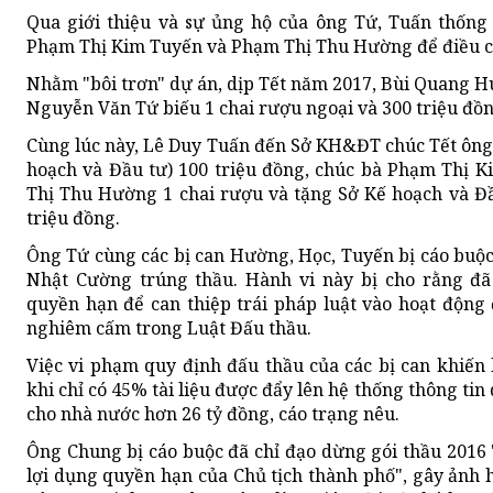
Qua giới thiệu và sự ủng hộ của ông Tứ, Tuấn thống 
Phạm Thị Kim Tuyến và Phạm Thị Thu Hường để điều ch
Nhằm "bôi trơn" dự án, dịp Tết năm 2017, Bùi Quang H
Nguyễn Văn Tứ biếu 1 chai rượu ngoại và 300 triệu đồn
Cùng lúc này, Lê Duy Tuấn đến Sở KH&ĐT chúc Tết ông
hoạch và Đầu tư) 100 triệu đồng, chúc bà Phạm Thị K
Thị Thu Hường 1 chai rượu và tặng Sở Kế hoạch và Đầu
triệu đồng.
Ông Tứ cùng các bị can Hường, Học, Tuyến bị cáo buộc s
Nhật Cường trúng thầu. Hành vi này bị cho rằng đã
quyền hạn để can thiệp trái pháp luật vào hoạt động
nghiêm cấm trong Luật Đấu thầu.
Việc vi phạm quy định đấu thầu của các bị can khiến
khi chỉ có 45% tài liệu được đẩy lên hệ thống thông tin
cho nhà nước hơn 26 tỷ đồng, cáo trạng nêu.
Ông Chung bị cáo buộc đã chỉ đạo dừng gói thầu 2016 "
lợi dụng quyền hạn của Chủ tịch thành phố", gây ảnh 