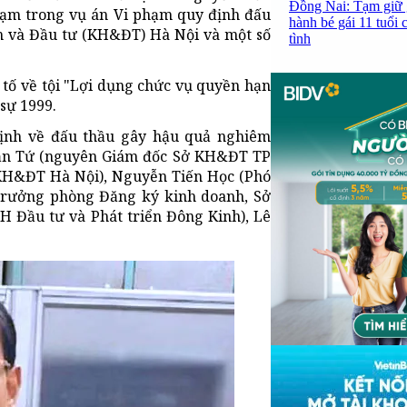
Đồng Nai: Tạm giữ 
hạm trong vụ án Vi phạm quy định đấu
hành bé gái 11 tuổi 
h và Đầu tư (KH&ĐT) Hà Nội và một số
tình
 tố về tội "Lợi dụng chức vụ quyền hạn
 sự 1999.
định về đấu thầu gây hậu quả nghiêm
 Văn Tứ (nguyên Giám đốc Sở KH&ĐT TP
KH&ĐT Hà Nội), Nguyễn Tiến Học (Phó
rưởng phòng Đăng ký kinh doanh, Sở
 Đầu tư và Phát triển Đông Kinh), Lê