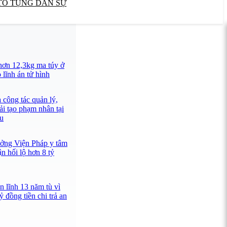
TỐ TỤNG DÂN SỰ
hơn 12,3kg ma túy ở
lĩnh án tử hình
 công tác quản lý,
ải tạo phạm nhân tại
u
ưởng Viện Pháp y tâm
n hối lộ hơn 8 tỷ
n lĩnh 13 năm tù vì
ỷ đồng tiền chi trả an