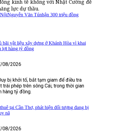
đồng kinh tế khống với Nhật Cường để
ăng lực dự thầu.
Nội
Nguyễn Văn Tú
nhận 300 triệu đồng
ủ bãi vật liệu xây dựng ở Khánh Hòa vì khai
hu lợi hàng tỷ đồng
/08/2026
y bị khởi tố, bắt tạm giam để điều tra
t trái phép trên sông Cái, trong thời gian
nh hàng tỷ đồng.
thuê tại Cần Thơ, phát hiện đối tượng đang bị
uy nã
/08/2026