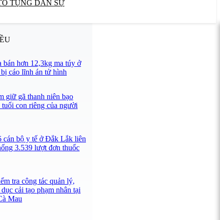
TỐ TỤNG DÂN SỰ
IỀU
 bán hơn 12,3kg ma túy ở
ị cáo lĩnh án tử hình
 giữ gã thanh niên bạo
 tuổi con riêng của người
 cán bộ y tế ở Đắk Lắk liên
hống 3.539 lượt đơn thuốc
ểm tra công tác quản lý,
 dục cải tạo phạm nhân tại
 Cà Mau