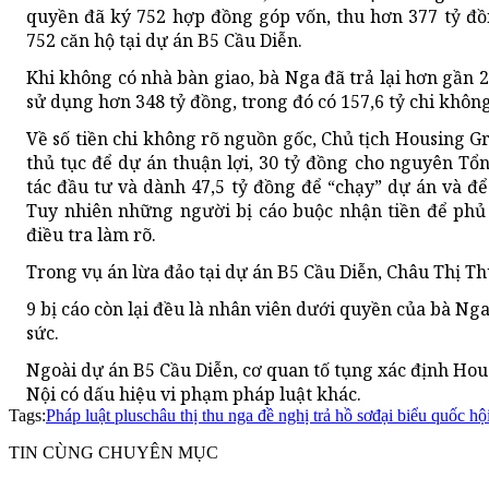
quyền đã ký 752 hợp đồng góp vốn, thu hơn 377 tỷ đồ
752 căn hộ tại dự án B5 Cầu Diễn.
Khi không có nhà bàn giao, bà Nga đã trả lại hơn gần 
sử dụng hơn 348 tỷ đồng, trong đó có 157,6 tỷ chi khôn
Về số tiền chi không rõ nguồn gốc, Chủ tịch Housing Gr
thủ tục để dự án thuận lợi, 30 tỷ đồng cho nguyên 
tác đầu tư và dành 47,5 tỷ đồng để “chạy” dự án và đ
Tuy nhiên những người bị cáo buộc nhận tiền để phủ
điều tra làm rõ.
Trong vụ án lừa đảo tại dự án B5 Cầu Diễn, Châu Thị T
9 bị cáo còn lại đều là nhân viên dưới quyền của bà Nga
sức.
Ngoài dự án B5 Cầu Diễn, cơ quan tố tụng xác định Hou
Nội có dấu hiệu vi phạm pháp luật khác.
Tags:
Pháp luật plus
châu thị thu nga đề nghị trả hồ sơ
đại biểu quốc hộ
TIN CÙNG CHUYÊN MỤC