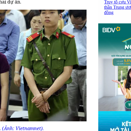
hai dự án.
Truy tố cựu V
thần Trung ươ
đồng
. (Ảnh: Vietnamnet).