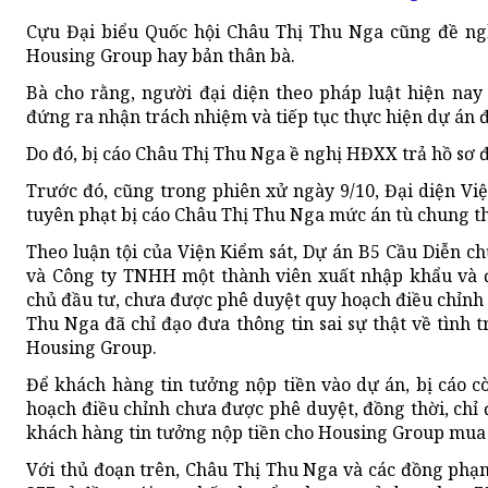
Cựu Đại biểu Quốc hội Châu Thị Thu Nga cũng đề ngh
Housing Group hay bản thân bà.
Bà cho rằng, người đại diện theo pháp luật hiện na
đứng ra nhận trách nhiệm và tiếp tục thực hiện dự án 
Do đó, bị cáo Châu Thị Thu Nga ề nghị HĐXX trả hồ sơ đ
Trước đó, cũng trong phiên xử ngày 9/10, Đại diện V
tuyên phạt bị cáo Châu Thị Thu Nga mức án tù chung t
Theo luận tội của Viện Kiểm sát, Dự án B5 Cầu Diễn c
và Công ty TNHH một thành viên xuất nhập khẩu và đ
chủ đầu tư, chưa được phê duyệt quy hoạch điều chỉnh
Thu Nga đã chỉ đạo đưa thông tin sai sự thật về tình t
Housing Group.
Để khách hàng tin tưởng nộp tiền vào dự án, bị cáo 
hoạch điều chỉnh chưa được phê duyệt, đồng thời, chỉ 
khách hàng tin tưởng nộp tiền cho Housing Group mua 
Với thủ đoạn trên, Châu Thị Thu Nga và các đồng phạ