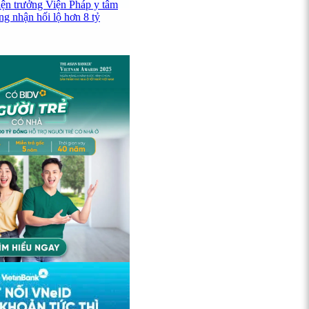
iện trưởng Viện Pháp y tâm
ng nhận hối lộ hơn 8 tỷ