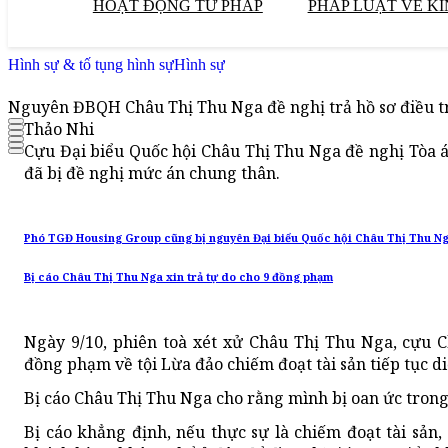
HOẠT ĐỘNG TƯ PHÁP
PHÁP LUẬT VỀ KI
Hình sự & tố tụng hình sự
Hình sự
Nguyên ĐBQH Châu Thị Thu Nga đề nghị trả hồ sơ điều t
Thảo Nhi
Cựu Đại biểu Quốc hội Châu Thị Thu Nga đề nghị Tòa á
đã bị đề nghị mức án chung thân.
Phó TGĐ Housing Group cũng bị nguyên Đại biểu Quốc hội Châu Thị Thu Ng
Bị cáo Châu Thị Thu Nga xin trả tự do cho 9 đồng phạm
Ngày 9/10, phiên toà xét xử Châu Thị Thu Nga, cựu 
đồng phạm về tội Lừa đảo chiếm đoạt tài sản tiếp tục di
Bị cáo Châu Thị Thu Nga cho rằng mình bị oan ức trong
Bị cáo khẳng định, nếu thực sự là chiếm đoạt tài sản,