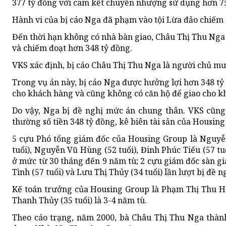
377 tỷ đồng với cam kết chuyển nhượng sử dụng hơn 75
Hành vi của bị cáo Nga đã phạm vào tội Lừa đảo chiếm đ
Đến thời hạn không có nhà bàn giao, Châu Thị Thu Nga 
và chiếm đoạt hơn 348 tỷ đồng.
VKS xác định, bị cáo Châu Thị Thu Nga là người chủ mưu
Trong vụ án này, bị cáo Nga được hưởng lợi hơn 348 tỷ 
cho khách hàng và cũng không có căn hộ để giao cho k
Do vậy, Nga bị đề nghị mức án chung thân. VKS cũng
thường số tiền 348 tỷ đồng, kê biên tài sản của Housin
5 cựu Phó tổng giám đốc của Housing Group là Nguyễ
tuổi), Nguyễn Vũ Hùng (52 tuổi), Đinh Phúc Tiếu (57 tu
ở mức từ 30 tháng đến 9 năm tù; 2 cựu giám đốc sàn g
Tình (57 tuổi) và Lưu Thị Thủy (34 tuổi) lần lượt bị đề 
Kế toán trưởng của Housing Group là Phạm Thị Thu Hạ
Thanh Thủy (35 tuổi) là 3-4 năm tù.
Theo cáo trạng, năm 2000, bà Châu Thị Thu Nga thàn