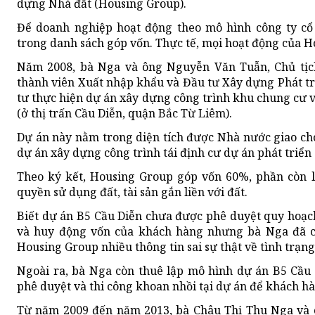
dựng Nhà đất (Housing Group).
Để doanh nghiệp hoạt động theo mô hình công ty cổ
trong danh sách góp vốn. Thực tế, mọi hoạt động của 
Năm 2008, bà Nga và ông Nguyễn Văn Tuẫn, Chủ tị
thành viên Xuất nhập khẩu và Đầu tư Xây dựng Phát tr
tư thực hiện dự án xây dựng công trình khu chung cư v
(ở thị trấn Cầu Diễn, quận Bắc Từ Liêm).
Dự án này nằm trong diện tích được Nhà nước giao ch
dự án xây dựng công trình tái định cư dự án phát triển 
Theo ký kết, Housing Group góp vốn 60%, phần còn l
quyền sử dụng đất, tài sản gắn liền với đất.
Biết dự án B5 Cầu Diễn chưa được phê duyệt quy hoạc
và huy động vốn của khách hàng nhưng bà Nga đã ch
Housing Group nhiều thông tin sai sự thật về tình trạng 
Ngoài ra, bà Nga còn thuê lập mô hình dự án B5 Cầu
phê duyệt và thi công khoan nhồi tại dự án để khách hà
Từ năm 2009 đến năm 2013, bà Châu Thị Thu Nga và c