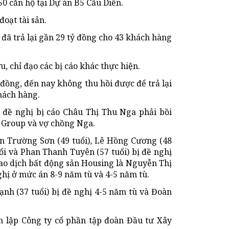
0 căn hộ tại Dự án B5 Cầu Diễn.
oạt tài sản.
đã trả lại gần 29 tỷ đồng cho 43 khách hàng
, chỉ đạo các bị cáo khác thực hiện.
đồng, đến nay không thu hồi được để trả lại
hách hàng.
 đề nghị bị cáo Châu Thị Thu Nga phải bồi
g Group và vợ chồng Nga.
n Trường Sơn (49 tuổi), Lê Hồng Cương (48
ổi và Phan Thanh Tuyên (57 tuổi) bị đề nghị
iao dịch bất động sản Housing là Nguyễn Thị
nghị ở mức án 8-9 năm tù và 4-5 năm tù.
nh (37 tuổi) bị đề nghị 4-5 năm tù và Đoàn
h lập Công ty cổ phần tập đoàn Đầu tư Xây