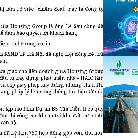
ị làm rõ việc "chiếm đoạt" này là Công ty
y của Housing Group là ông Lê Sáu cũng đã
để đảm bảo quyền lợi khách hàng.
iều tra bổ sung vụ án.
iện KSND TP Hà Nội đề nghị Hội đồng xét xử
hân.
hưa giao cho liên doanh giữa Housing Group
ầu tư xây dựng phát triển nhà - HAIC làm
 và cấp giấy phép xây dựng, nhưng Châu Thị
rạng pháp lý lên cổng thông tin điện tử của
còn lập mô hình Dự án B5 Cầu Diễn theo quy
đạo thi công cọc khoan tại khu đất Dự án để
căn hộ.
m đã ký hơn 750 hợp đồng góp vốn, thu hơn