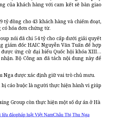
ng của khách hàng với cam kết sẽ bàn giao
29 tỷ đồng cho 43 khách hàng và chiếm đoạt,
g có hóa đơn chứng từ.
oup nói đã chi 54 tỷ cho cấp dưới giải quyết
Tổng giám đốc HAIC Nguyễn Văn Tuấn để hợp
ể được ứng cử đại biểu Quốc hội khóa XIII…
 nhận. Bộ Công an đã tách nội dung này để
hu Nga được xác định giữ vai trò chủ mưu.
 bị cáo buộc là người thực hiện hành vi giúp
sing Group còn thực hiện một số dự án ở Hà
i lừa đảo
pháp luật Việt Nam
Châu Thị Thu Nga