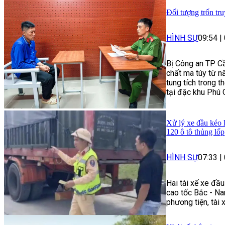
Đối tượng trốn tru
HÌNH SỰ
09:54
|
Bị Công an TP Cầ
chất ma túy từ n
tung tích trong t
tại đặc khu Phú 
Xử lý xe đầu kéo 
120 ô tô thủng lốp
HÌNH SỰ
07:33
|
Hai tài xế xe đầ
cao tốc Bắc - Na
phương tiện, tài 