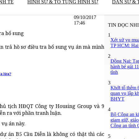
NH TẾ
HÌNH SỰ & TỐ TỤNG HÌNH SỰ
DÂN SỰ & 
09/10/2017
17:46
TIN ĐỌC NH
ra bổ sung
1
Xét xử vụ mua
TP HCM: Hai b
n trả hồ sơ điều tra bổ sung vụ án mà mình
2
Đồng Nai: Tạm
hành bé gái 11
tình
a lừa?
3
Khởi tố thêm 6
quan vụ lập k
BHYT
Chủ tịch HĐQT Công ty Housing Group và 9
4
ễn ra với phần tranh luận.
Bộ Công an ki
giam giữ, giáo
 vụ án này.
Công an tỉnh
 dự án B5 Cầu Diễn là không có thật thì các
5