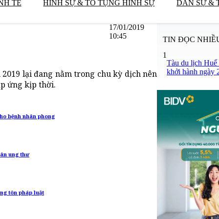
NH TẾ
HÌNH SỰ & TỐ TỤNG HÌNH SỰ
DÂN SỰ & 
17/01/2019
10:45
TIN ĐỌC NHIỀ
1
Tàu du lịch Huế
khởi hành ngày 
m 2019 lại đang nằm trong chu kỳ dịch nên
p ứng kịp thời.
 cho bệnh nhân phong
hân ung thư
ng tôn pháp luật