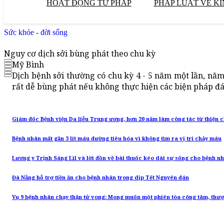
HOẠT ĐỘNG TƯ PHÁP
PHÁP LUẬT VỀ KI
Sức khỏe - đời sống
Nguy cơ dịch sởi bùng phát theo chu kỳ
Mỹ Bình
Dịch bệnh sởi thường có chu kỳ 4 - 5 năm một lần, nă
rất dễ bùng phát nếu không thực hiện các biện pháp đá
Giám đốc Bệnh viện Da liễu Trung ương, hơn 20 năm làm công tác từ thiện
Bệnh nhân mất gần 3 lít máu đường tiêu hóa vì không tìm ra vị trí chảy máu
Lương y Trịnh Sáng Lìl và lời đồn về bài thuốc kéo dài sự sống cho bệnh n
Đà Nẵng hỗ trợ tiền ăn cho bệnh nhân trong dịp Tết Nguyên đán
Vụ 9 bệnh nhân chạy thận tử vong: Mong muốn một phiên tòa công tâm, thượ