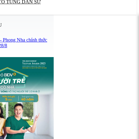
TỐ TỤNG DÂN SỰ
U
 - Phong Nha chính thức
28/8