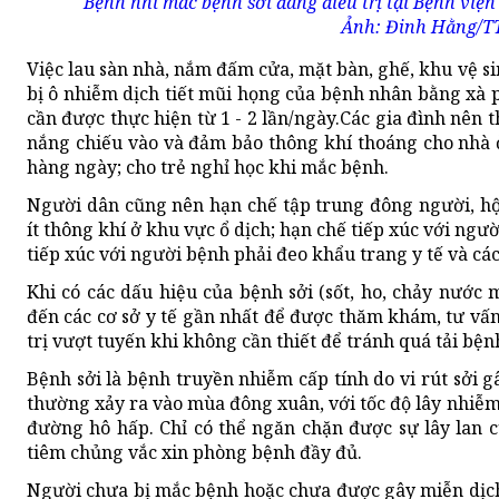
Bệnh nhi mắc bệnh sởi đang điều trị tại Bệnh việ
Ảnh: Đinh Hằng/
Việc lau sàn nhà, nắm đấm cửa, mặt bàn, ghế, khu vệ s
bị ô nhiễm dịch tiết mũi họng của bệnh nhân bằng xà 
cần được thực hiện từ 1 - 2 lần/ngày.Các gia đình nên
nắng chiếu vào và đảm bảo thông khí thoáng cho nhà ở
hàng ngày; cho trẻ nghỉ học khi mắc bệnh.
Người dân cũng nên hạn chế tập trung đông người, hội
ít thông khí ở khu vực ổ dịch; hạn chế tiếp xúc với ng
tiếp xúc với người bệnh phải đeo khẩu trang y tế và cá
Khi có các dấu hiệu của bệnh sởi (sốt, ho, chảy nước 
đến các cơ sở y tế gần nhất để được thăm khám, tư vấn 
trị vượt tuyến khi không cần thiết để tránh quá tải bện
Bệnh sởi là bệnh truyền nhiễm cấp tính do vi rút sởi
thường xảy ra vào mùa đông xuân, với tốc độ lây nhiễm
đường hô hấp. Chỉ có thể ngăn chặn được sự lây lan 
tiêm chủng vắc xin phòng bệnh đầy đủ.
Người chưa bị mắc bệnh hoặc chưa được gây miễn dịch