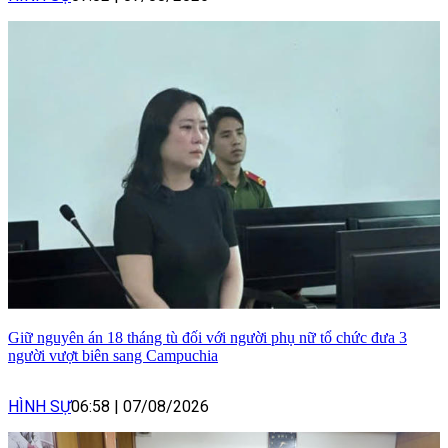
Giữ nguyên án 18 tháng tù đối với người phụ nữ tổ chức đưa 3
người vượt biên sang Campuchia
HÌNH SỰ
06:58
|
07/08/2026