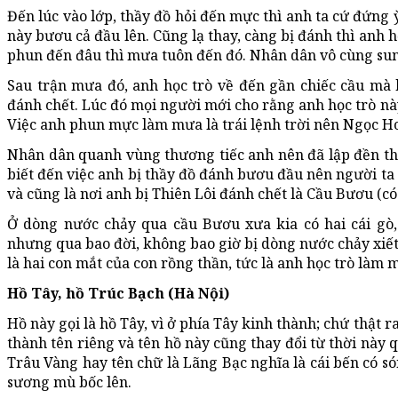
Đến lúc vào lớp, thầy đồ hỏi đến mực thì anh ta cứ đứng 
này bươu cả đầu lên. Cũng lạ thay, càng bị đánh thì anh 
phun đến đâu thì mưa tuôn đến đó. Nhân dân vô cùng sun
Sau trận mưa đó, anh học trò về đến gần chiếc cầu mà 
đánh chết. Lúc đó mọi người mới cho rằng anh học trò này
Việc anh phun mực làm mưa là trái lệnh trời nên Ngọc Ho
Nhân dân quanh vùng thương tiếc anh nên đã lập đền thờ.
biết đến việc anh bị thầy đồ đánh bươu đầu nên người ta 
và cũng là nơi anh bị Thiên Lôi đánh chết là Cầu Bươu (có
Ở dòng nước chảy qua cầu Bươu xưa kia có hai cái gò,
nhưng qua bao đời, không bao giờ bị dòng nước chảy xiế
là hai con mắt của con rồng thần, tức là anh học trò làm 
Hồ Tây, hồ Trúc Bạch (Hà Nội)
Hồ này gọi là hồ Tây, vì ở phía Tây kinh thành; chứ thật r
thành tên riêng và tên hồ này cũng thay đổi từ thời này q
Trâu Vàng hay tên chữ là Lãng Bạc nghĩa là cái bến có s
sương mù bốc lên.