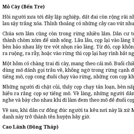
Mỏ Cày (Bến Tre)
Hồi người xưa tới đây lập nghiệp, đất đai còn rộng rãi n
lau sậy trắng xóa. Thỉnh thoảng có những cây cao vút như
Chúa sơn lâm cũng còn trong rừng nhiều lắm. Dân cư t
thành chòm xóm để sinh sống. Lâu lâu, cọp lại vào làng b
bèn bảo nhau lấy tre vót nhọn rào làng. Từ đó, cọp kh
ra ruộng, ra rẫy, hoặc vào rừng thì cọp lại hay rình bắt n
Một hôm có chàng trai đi cày, mang theo cái mõ. Buổi chiề
dùng mõ đánh gọi trâu về, không ngờ trong rừng cạnh đ
tiếng mõ, cọp cong đuôi chạy vào rừng, những con cọp kh
Những người đi chặt củi, thấy cọp chạy tán loạn, bèn nấ
hiểu ra rằng cọp sợ tiếng mõ. Về làng, những người dân 
nghe và bày cho nhau khi đi làm đem theo mõ để đuổi cọp
Về sau, khi dân cư đông đúc người ta kêu nơi này là xứ M
danh này trở thành tên huyện bây giờ.
Cao Lãnh (Đồng Tháp)