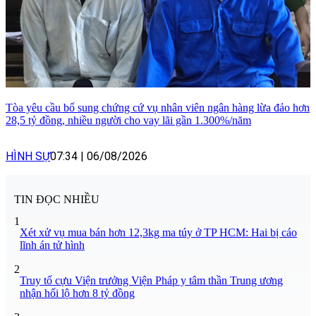
Tòa yêu cầu bổ sung chứng cứ vụ nhân viên ngân hàng lừa đảo hơn
28,5 tỷ đồng, nhiều người cho vay lãi gần 1.300%/năm
HÌNH SỰ
07:34
|
06/08/2026
TIN ĐỌC NHIỀU
1
Xét xử vụ mua bán hơn 12,3kg ma túy ở TP HCM: Hai bị cáo
lĩnh án tử hình
2
Truy tố cựu Viện trưởng Viện Pháp y tâm thần Trung ương
nhận hối lộ hơn 8 tỷ đồng