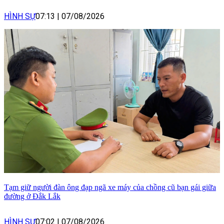
HÌNH SỰ
07:13
|
07/08/2026
Tạm giữ người đàn ông đạp ngã xe máy của chồng cũ bạn gái giữa
đường ở Đắk Lắk
HÌNH SỰ
07:02
|
07/08/2026