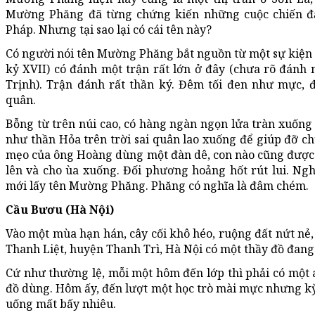
Mường Phăng đã từng chứng kiến những cuộc chiến đ
Pháp. Nhưng tại sao lại có cái tên này?
Có người nói tên Mường Phăng bắt nguồn từ một sự kiện 
kỷ XVII) có đánh một trận rất lớn ở đây (chưa rõ đánh n
Trịnh). Trận đánh rất thần ký. Đêm tối đen như mực, 
quân.
Bỗng từ trên núi cao, có hàng ngàn ngọn lửa tràn xuống
như thần Hỏa trên trời sai quân lao xuống để giúp đỡ ch
mẹo của ông Hoàng dùng một đàn dê, con nào cũng được bu
lên và cho ùa xuống. Đối phương hoảng hốt rút lui. Ng
mới lấy tên Mường Phăng. Phăng có nghĩa là đâm chém.
Cầu Bươu (Hà Nội)
Vào một mùa hạn hán, cây cối khô héo, ruộng đất nứt nẻ,
Thanh Liệt, huyện Thanh Trì, Hà Nội có một thầy đồ đang 
Cứ như thường lệ, mỗi một hôm đến lớp thì phải có một 
đồ dùng. Hôm ấy, đến lượt một học trò mài mực nhưng kỳ l
uống mất bấy nhiêu.