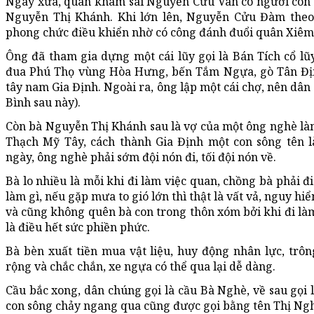
Ngày xưa, quan khâm sai Nguyễn Cửu Vân có người con t
Nguyễn Thị Khánh. Khi lớn lên, Nguyễn Cửu Đàm the
phong chức điều khiển nhờ có công đánh đuổi quân Xiêm
Ông đã tham gia dựng một cái lũy gọi là Bán Tích cổ lũ
đua Phú Thọ vùng Hòa Hưng, bến Tắm Ngựa, gò Tân Đị
tây nam Gia Định. Ngoài ra, ông lập một cái chợ, nên dân
Bình sau này).
Còn bà Nguyễn Thị Khánh sau là vợ của một ông nghè làm 
Thạch Mỹ Tây, cách thành Gia Định một con sông tên l
ngày, ông nghè phải sớm đội nón đi, tối đội nón về.
Bà lo nhiều là mỗi khi đi làm việc quan, chồng bà phải đ
làm gì, nếu gặp mưa to gió lớn thì thật là vất vả, nguy hiể
và cũng không quên bà con trong thôn xóm bởi khi đi làm
là điều hết sức phiền phức.
Bà bèn xuất tiền mua vật liệu, huy động nhân lực, trô
rộng và chắc chắn, xe ngựa có thể qua lại dễ dàng.
Cầu bắc xong, dân chúng gọi là cầu Bà Nghè, về sau gọi l
con sông chảy ngang qua cũng được gọi bằng tên Thị Ng