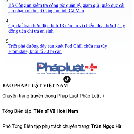
3
Bộ Công an kiểm tra công tác quản lý, giam giữ, giáo dục cải
tạo phạm nhân tại Công an tỉnh Cà Mau
4
Cựu kế toán bưu điện lĩnh 13 năm tù vì chiếm đoạt hơn 1,1 tỷ
đồng tiền chi trả an sinh
5
Triệt phá đường dây sản xuất Pod Chill chứa ma túy
Etomidate, khởi tố 30 bị can
BÁO PHÁP LUẬT VIỆT NAM
Chuyên trang truyền thông Pháp Luật Pháp Luật +
Tổng Biên tập:
Tiến sĩ Vũ Hoài Nam
Phó Tổng Biên tập phụ trách chuyên trang:
Trần Ngọc Hà