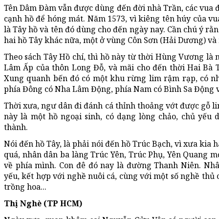
Tên Dâm Đàm vẫn được dùng đến đời nhà Trần, các vua 
cạnh hồ để hóng mát. Năm 1573, vì kiêng tên húy của v
là Tây hồ và tên đó dùng cho đến ngày nay. Cần chú ý rằn
hai hồ Tây khác nữa, một ở vùng Côn Sơn (Hải Dương) và
Theo sách Tây Hồ chí, thì hồ này từ thời Hùng Vương là 
Lâm Ấp của thôn Long Đỗ, và mãi cho đến thời Hai Bà 
Xung quanh bến đó có một khu rừng lim rậm rạp, có nh
phía Đông có Nha Lâm Động, phía Nam có Bình Sa Động v
Thời xưa, ngư dân đi đánh cá thỉnh thoảng vớt được gỗ li
này là một hồ ngoại sinh, có dạng lòng chảo, chủ yếu
thành.
Nói đến hồ Tây, là phải nói đến hồ Trúc Bạch, vì xưa kia h
quá, nhân dân ba làng Trúc Yên, Trúc Phụ, Yên Quang m
về phía mình. Con đê đó nay là đường Thanh Niên. Nhâ
yếu, kết hợp với nghề nuôi cá, cùng với một số nghề thủ 
trồng hoa...
Thị Nghè (TP HCM)