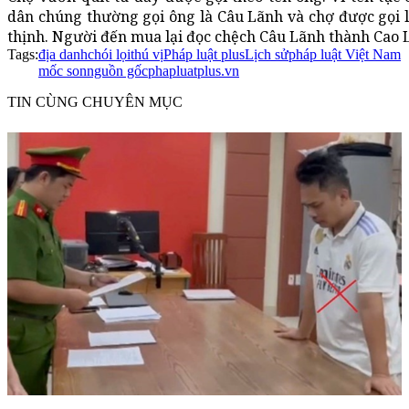
dân chúng thường gọi ông là Câu Lãnh và chợ được gọi 
thịnh. Người đến mua lại đọc chệch Câu Lãnh thành Cao 
Tags:
địa danh
chói lọi
thú vị
Pháp luật plus
Lịch sử
pháp luật Việt Nam
mốc son
nguồn gốc
phapluatplus.vn
TIN CÙNG CHUYÊN MỤC