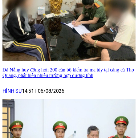
Đà Nẵng huy động hơn 200 cán bộ kiểm tra ma túy tại cảng cá Thọ
Quang, phát hiện nhiều trường hợp dương tính
HÌNH SỰ
14:51
|
06/08/2026