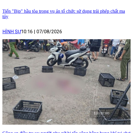
Tiến "Bịp" hầu tòa trong vụ án tổ chức sử dụng trái phép chất ma
túy
HÌNH SỰ
10:16
|
07/08/2026