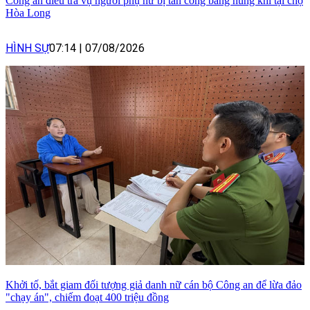
Công an điều tra vụ người phụ nữ bị tấn công bằng hung khí tại chợ
Hòa Long
HÌNH SỰ
07:14
|
07/08/2026
Khởi tố, bắt giam đối tượng giả danh nữ cán bộ Công an để lừa đảo
"chạy án", chiếm đoạt 400 triệu đồng