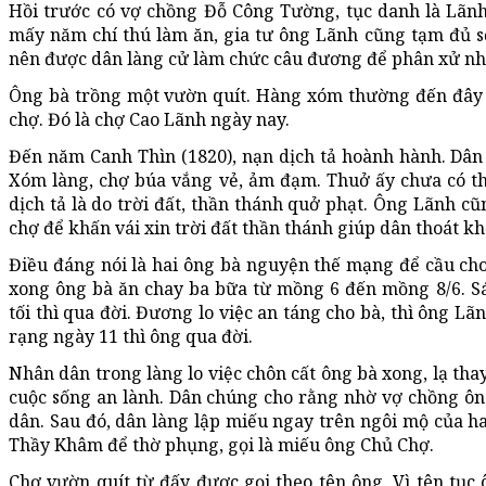
Hồi trước có vợ chồng Đỗ Công Tường, tục danh là Lãnh
mấy năm chí thú làm ăn, gia tư ông Lãnh cũng tạm đủ s
nên được dân làng cử làm chức câu đương để phân xử nhữ
Ông bà trồng một vườn quít. Hàng xóm thường đến đây t
chợ. Đó là chợ Cao Lãnh ngày nay.
Đến năm Canh Thìn (1820), nạn dịch tả hoành hành. Dân 
Xóm làng, chợ búa vắng vẻ, ảm đạm. Thuở ấy chưa có t
dịch tả là do trời đất, thần thánh quở phạt. Ông Lãnh c
chợ để khấn vái xin trời đất thần thánh giúp dân thoát kh
Điều đáng nói là hai ông bà nguyện thế mạng để cầu ch
xong ông bà ăn chay ba bữa từ mồng 6 đến mồng 8/6. S
tối thì qua đời. Đương lo việc an táng cho bà, thì ông L
rạng ngày 11 thì ông qua đời.
Nhân dân trong làng lo việc chôn cất ông bà xong, lạ tha
cuộc sống an lành. Dân chúng cho rằng nhờ vợ chồng ô
dân. Sau đó, dân làng lập miếu ngay trên ngôi mộ của ha
Thầy Khâm để thờ phụng, gọi là miếu ông Chủ Chợ.
Chợ vườn quít từ đấy được gọi theo tên ông. Vì tên tục 