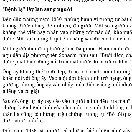
“Bệnh lạ” lây lan sang người
Đến đầu những năm 1950, những hành vi tương tự bắt đ
không được chú ý đến nhiều, ở người. Một số người dâ
không thể viết hay nhấn vào những nút nào đó, khó nuố
được. Một số trường hợp bệnh nặng sau đó còn bị méo mồm
Một người dân địa phương tên Tsuginori Hamamoto đã 
ngư dân địa phương tên Sohachi, như sau: “Buổi đêm, ch
được phát hiện đang nổi trên mặt nước do bị rơi ra khỏi 
Ông ấy không thể tự đi dép, đi bộ một cách bình thườn
khác nói với ông ấy. Vào một đợt bệnh tình trở nặng, ông
giường nhưng ông ấy vẫn nhảy múa điên cuồng, nói nhữn
miếng và co giật.
Sau đó, ông tự lấy tay cào vào người mình đến tứa máu”.
chứng kiến bệnh tình của cha anh, mẹ anh đã không ít l
thân bà cũng có những triệu chứng tương tự. “Bố tôi qua
đó 9 năm”, anh kể.
Đến năm 1956, số người có những biểu hiện như vậy 