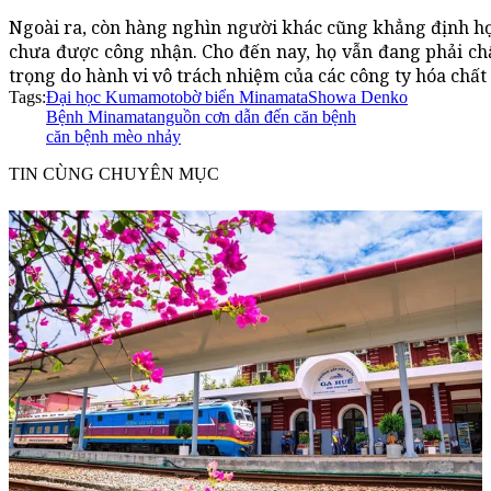
Ngoài ra, còn hàng nghìn người khác cũng khẳng định h
chưa được công nhận. Cho đến nay, họ vẫn đang phải ch
trọng do hành vi vô trách nhiệm của các công ty hóa chất
Tags:
Đại học Kumamoto
bờ biển Minamata
Showa Denko
Bệnh Minamata
nguồn cơn dẫn đến căn bệnh
căn bệnh mèo nhảy
TIN CÙNG CHUYÊN MỤC