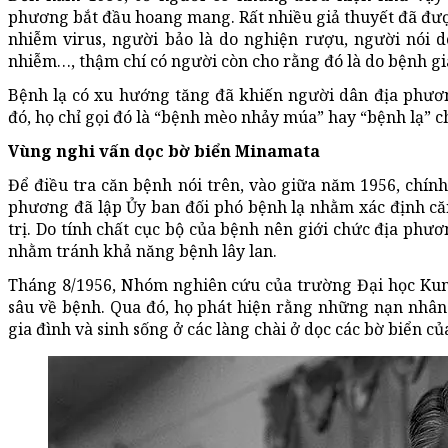
phương bắt đầu hoang mang. Rất nhiều giả thuyết đã được
nhiễm virus, người bảo là do nghiện rượu, người nói d
nhiễm…, thậm chí có người còn cho rằng đó là do bệnh gi
Bệnh lạ có xu hướng tăng đã khiến người dân địa phươ
đó, họ chỉ gọi đó là “bệnh mèo nhảy múa” hay “bệnh lạ” c
Vùng nghi vấn dọc bờ biển Minamata
Để điều tra căn bệnh nói trên, vào giữa năm 1956, chín
phương đã lập Ủy ban đối phó bệnh lạ nhằm xác định c
trị. Do tính chất cục bộ của bệnh nên giới chức địa phư
nhằm tránh khả năng bệnh lây lan.
Tháng 8/1956, Nhóm nghiên cứu của trường Đại học K
sâu về bệnh. Qua đó, họ phát hiện rằng những nạn nhân
gia đình và sinh sống ở các làng chài ở dọc các bờ biển c