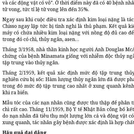
và các động vật có vỏ”. Ở thời điểm này đã có 40 bệnh nh
tử vong, tức tỉ lệ tử vong lên đến 35%.
Ngay sau khi cuộc điều tra xác định kim loại nặng là tá
Chisso ngay lập tức bị tình nghi là thủ phạm. Kết quả k
máy có chứa nhiều kim loại nặng với nồng độ đủ cao để
trong đó có chì, thủy ngân, asen…
Tháng 3/1958, nhà thần kinh học người Anh Douglas McA
chứng của bệnh Minamata giống với nhiễm độc thủy ngân
tập trung vào thủy ngân.
Tháng 2/1959, kết quả xác định mức độ tập trung th
nghiên cứu bị sốc: Hàm lượng thủy ngân lớn đã được phát 
trong đó mức độ tập trung cao nhất ở xung quanh kênh
khi ra biển.
Mẫu tóc của các nạn nhân cũng được thu thập để phân t
chì rất cao. Tháng 11/1959, Bộ Y tế Nhật Bản công bố kế
do nạn nhân đã tiêu thụ một lượng lớn cá và động vật c
xung quanh, tác nhân gây bệnh được xác định là hợp chấ
Hậu quả dai dẳng