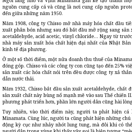
Ngôi làng nhỏ và Vịnh Minamata gần kề tạo thành một 
nguồn cung cấp cá và cũng là nơi cung cấp nguồn prot
đến giữa những năm 1950.
Năm 1908, công ty Chisso mở nhà máy hóa chất đầu tiê
xuất phân bón nhưng sau đó bắt đầu mở rộng sang sản 
acetaldehyde, acid acetic, vinyl chloride… Ngay từ trướ
nhà máy sản xuất hóa chất hiện đại nhất của Nhật Bản
kinh tế địa phương.
Ở một số thời điểm, một nửa doanh thu thuế của Minamat
đóng góp. Chisso và các công ty con cũng tạo đến 25% vi
sản xuất các hóa chất nói trên đều được công ty xả th
dẫn nước thải.
Năm 1932, Chisso bắt đầu sản xuất acetaldehyde, chất 
sản xuất chất này bùng nổ mạnh mẽ vào sau Thế chiến II.
phương phát triển hơn, phần lớn người dân cũng hài lòng
Tuy nhiên, vào thời điểm này, người ta phát hiện cá 
Minamata. Cùng lúc, người ta cũng phát hiện những chú
động kỳ cục như nhảy nhót lung tung, mà đôi khi có th
người dân trong vùng khi thấy vậy gọi là hiện tượng “mèo