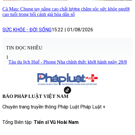
Cà Mau: Chung tay nâng cao chất lượng chăm sóc sức khỏe người
cao tuổi trong bối cảnh già hóa dân số
SỨC KHỎE - ĐỜI SỐNG
15:22
|
01/08/2026
TIN ĐỌC NHIỀU
1
Tàu du lịch Huế - Phong Nha chính thức khởi hành ngày 28/8
BÁO PHÁP LUẬT VIỆT NAM
Chuyên trang truyền thông Pháp Luật Pháp Luật +
Tổng Biên tập:
Tiến sĩ Vũ Hoài Nam