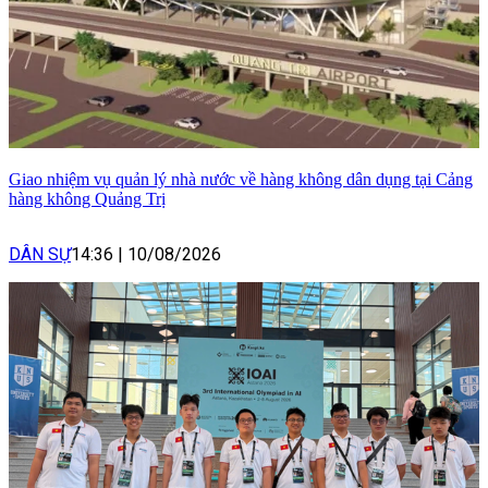
Giao nhiệm vụ quản lý nhà nước về hàng không dân dụng tại Cảng
hàng không Quảng Trị
DÂN SỰ
14:36
|
10/08/2026