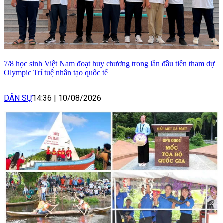
7/8 học sinh Việt Nam đoạt huy chương trong lần đầu tiên tham dự
Olympic Trí tuệ nhân tạo quốc tế
DÂN SỰ
14:36
|
10/08/2026