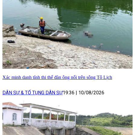
Xác minh danh tính thi thể đàn ông nổi trên sông Tô Lịch
DÂN SỰ & TỐ TỤNG DÂN SỰ
19:36
|
10/08/2026