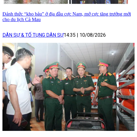
Đánh thức “kho báu” ở địa đầu cực Nam, mở cực tăng trưởng mới
cho du lịch Cà Mau
DÂN SỰ & TỐ TỤNG DÂN SỰ
14:35
|
10/08/2026