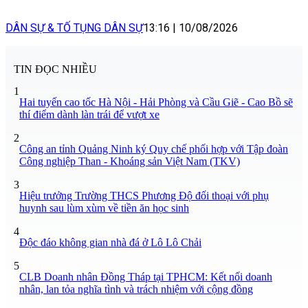
DÂN SỰ & TỐ TỤNG DÂN SỰ
13:16
|
10/08/2026
TIN ĐỌC NHIỀU
1
Hai tuyến cao tốc Hà Nội - Hải Phòng và Cầu Giẽ - Cao Bồ sẽ
thí điểm dành làn trái để vượt xe
2
Công an tỉnh Quảng Ninh ký Quy chế phối hợp với Tập đoàn
Công nghiệp Than - Khoáng sản Việt Nam (TKV)
3
Hiệu trưởng Trường THCS Phương Độ đối thoại với phụ
huynh sau lùm xùm về tiền ăn học sinh
4
Độc đáo không gian nhà đá ở Lô Lô Chải
5
CLB Doanh nhân Đồng Tháp tại TPHCM: Kết nối doanh
nhân, lan tỏa nghĩa tình và trách nhiệm với cộng đồng