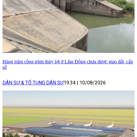
Hàng trăm công trình thủy lợi ở Lâm Đồng chưa được giao đất, cấp
sổ
DÂN SỰ & TỐ TỤNG DÂN SỰ
19:34
|
10/08/2026