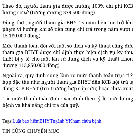
Theo đó, người tham gia được hưởng 100% chi phí KCB
lương cơ sở (tương đương 379.500 đồng).
Đồng thời, người tham gia BHYT 5 năm liên tục trở lên
phạm vi hưởng khi số tiền cùng chi trả trong năm vượt
15.180.000 đồng).
Mức thanh toán đối với một số dịch vụ kỹ thuật cũng đư
tham gia BHYT được chỉ định thực hiện dịch vụ kỹ thu
thiết bị y tế cho một lần sử dụng dịch vụ kỹ thuật khô
đương
113,850.000
đồng).
Ngoài ra, quy định cũng làm rõ mức thanh toán trực ti
hợp đặc thù như người tham gia BHYT đến KCB nội trú tạ
đồng KCB BHYT (trừ trường hợp cấp cứu) hoặc chưa xuất t
Các mức thanh toán được xác định theo tỷ lệ mức lương
bệnh và khả năng chi trả của quỹ.
Tags:
Luật bảo hiểm
BHYT
ngành Y
Khám chữa bệnh
TIN CÙNG CHUYÊN MỤC