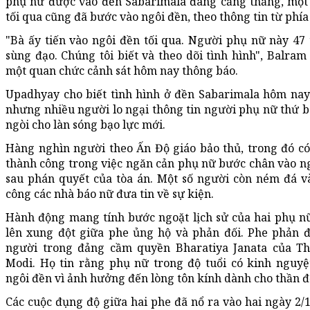
phụ nữ được vào đền Sabarimala đang căng thẳng, một
tối qua cũng đã bước vào ngôi đền, theo thông tin từ phía
"Bà ấy tiến vào ngôi đền tối qua. Người phụ nữ này 47 
sùng đạo. Chúng tôi biết và theo dõi tình hình", Balr
một quan chức cảnh sát hôm nay thông báo.
Upadhyay cho biết tình hình ở đền Sabarimala hôm nay
nhưng nhiều người lo ngại thông tin người phụ nữ thứ 
ngòi cho làn sóng bạo lực mới.
Hàng nghìn người theo Ấn Độ giáo bảo thủ, trong đó có
thành công trong việc ngăn cản phụ nữ bước chân vào n
sau phán quyết của tòa án. Một số người còn ném đá và
công các nhà báo nữ đưa tin về sự kiện.
Hành động mang tính bước ngoặt lịch sử của hai phụ n
lên xung đột giữa phe ủng hộ và phản đối. Phe phản 
người trong đảng cầm quyền Bharatiya Janata của T
Modi. Họ tin rằng phụ nữ trong độ tuổi có kinh nguy
ngôi đền vì ảnh hưởng đến lòng tôn kính dành cho thần 
Các cuộc đụng độ giữa hai phe đã nổ ra vào hai ngày 2/1