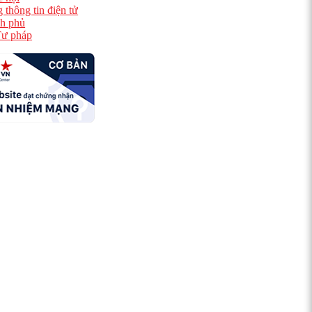
 thông tin điện tử
h phủ
ư pháp