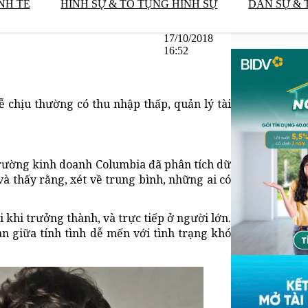
NH TẾ
HÌNH SỰ & TỐ TỤNG HÌNH SỰ
DÂN SỰ & 
17/10/2018
16:52
 chịu thường có thu nhập thấp, quản lý tài
 trường kinh doanh Columbia đã phân tích dữ
và thấy rằng, xét về trung bình, những ai có
 khi trưởng thành, và trực tiếp ở người lớn.
n giữa tính tình dễ mến với tình trạng khó