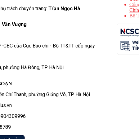
Cổng
hụ trách chuyên trang:
Trần Ngọc Hà
Chín
Bộ T
 Văn Vượng
P-CBC của Cục Báo chí - Bộ TT&TT cấp ngày
ú, phường Hà Đông, TP Hà Nội
SOẠN
n Chí Thanh, phường Giảng Võ, TP. Hà Nội
us.vn
- 0904309996
78789