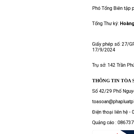
Phó Tổng Biên tập p
Tổng Thư ký:
Hoàng
Giấy phép số: 27/G
17/9/2024
Trụ sở: 142 Trần Ph
THÔNG TIN TÒA 
Số 42/29 Phố Nguyễ
toasoan@phapluatpl
Điện thoại liên hệ 
Quảng cáo : 08673