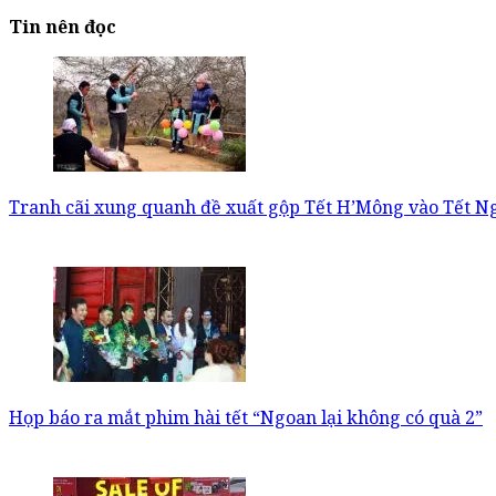
Tin nên đọc
Tranh cãi xung quanh đề xuất gộp Tết H’Mông vào Tết 
Họp báo ra mắt phim hài tết “Ngoan lại không có quà 2”