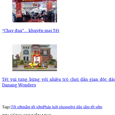
“Chạy đua”… khuyến mại Tết
Tết vui tưng bừng với nhiều trò chơi dân gian độc đá
Danang Wonders
Tags:
Tết sớm
sắm tết sớm
Pháp luật plus
ngừoi dân sắm tết sớm