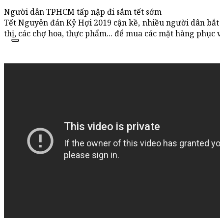
Người dân TPHCM tấp nập đi sắm tết sớm
Tết Nguyên đán Kỷ Hợi 2019 cận kề, nhiều người dân bắt 
thị, các chợ hoa, thực phẩm... để mua các mặt hàng phục v