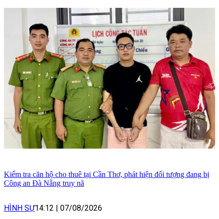
Kiểm tra căn hộ cho thuê tại Cần Thơ, phát hiện đối tượng đang bị
Công an Đà Nẵng truy nã
HÌNH SỰ
14:12
|
07/08/2026