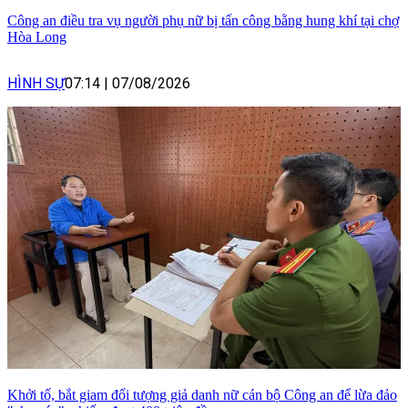
Công an điều tra vụ người phụ nữ bị tấn công bằng hung khí tại chợ
Hòa Long
HÌNH SỰ
07:14
|
07/08/2026
Khởi tố, bắt giam đối tượng giả danh nữ cán bộ Công an để lừa đảo