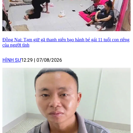
Đồng Nai: Tạm giữ gã thanh niên bạo hành bé gái 11 tuổi con riêng
của người tình
HÌNH SỰ
12:29
|
07/08/2026