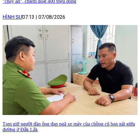
"chạy án", chiếm đoạt 400 triệu đồng
HÌNH SỰ
07:13
|
07/08/2026
Tạm giữ người đàn ông đạp ngã xe máy của chồng cũ bạn gái giữa
đường ở Đắk Lắk