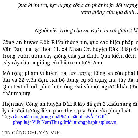
Qua kiểm tra, lực lượng công an phát hiện đối tượng
ươm giống của gia đình.
Ngoài việc trồng cần sa, Đại còn cất giấu 2
Công an huyện Đắk R'lấp thông tin, qua các biện pháp 
Văn Đại, trú tại thôn 11, xã Nhân Cơ, huyện Đắk R'lấp đ
trong vườn ươm cây giống của gia đình. Qua kiểm đếm, 
cây cây cần sa giống có chiều cao từ 5-7cm.
Mở rộng phạm vi kiểm tra, lực lượng Công an còn phát 
dài và 22 viên đạn, hai bộ dụng cụ sử dụng ma túy đá,
Qua test nhanh phát hiện ông Đại và một người khác (đan
chất ma túy.
Hiện nay, Công an huyện Đắk R'lấp đã gửi 2 khẩu súng đi 
lý các đối tượng liên quan theo quy định của pháp luật.
Tags:
cần sa
đàn ông
trong nhà
Pháp luật plus
BẮT GIỮ
pháp luật Việt Nam
Thu giữ
đối tượng
phapluatplus.vn
TIN CÙNG CHUYÊN MỤC