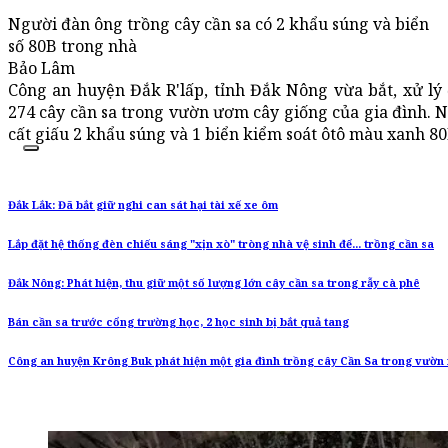
Người đàn ông trồng cây cần sa có 2 khẩu súng và biển
số 80B trong nhà
Bảo Lâm
Công an huyện Đắk R'lấp, tỉnh Đắk Nông vừa bắt, xử lý
274 cây cần sa trong vườn ươm cây giống của gia đình. N
cất giấu 2 khẩu súng và 1 biển kiểm soát ôtô màu xanh 80
Đắk Lắk: Đã bắt giữ nghi can sát hại tài xế xe ôm
Lắp đặt hệ thống đèn chiếu sáng "xịn xò" tròng nhà vệ sinh để... trồng cần sa
Đắk Nông: Phát hiện, thu giữ một số lượng lớn cây cần sa trong rẫy cà phê
Bán cần sa trước cổng trường học, 2 học sinh bị bắt quả tang
Công an huyện Krông Buk phát hiện một gia đình trồng cây Cần Sa trong vườn