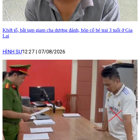
Khởi tố, bắt tạm giam cha dượng đánh, bóp cổ bé trai 3 tuổi ở Gia
Lai
HÌNH SỰ
12:27
|
07/08/2026