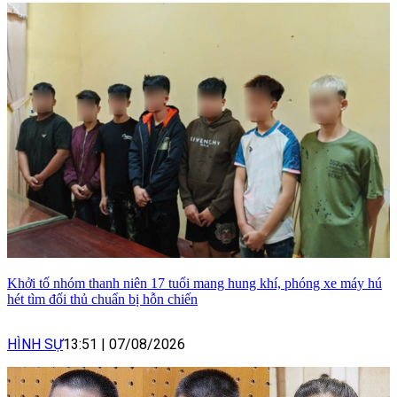
Khởi tố nhóm thanh niên 17 tuổi mang hung khí, phóng xe máy hú
hét tìm đối thủ chuẩn bị hỗn chiến
HÌNH SỰ
13:51
|
07/08/2026