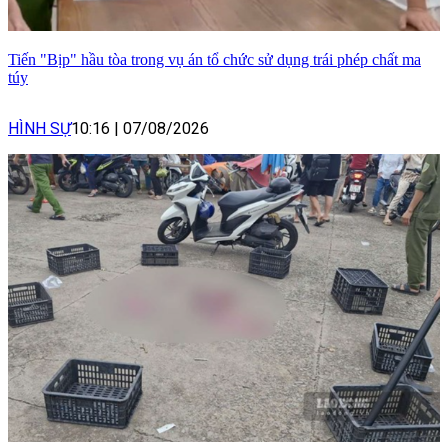
Tiến "Bịp" hầu tòa trong vụ án tổ chức sử dụng trái phép chất ma
túy
HÌNH SỰ
10:16
|
07/08/2026