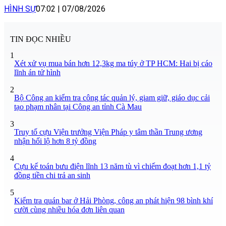
HÌNH SỰ
07:02
|
07/08/2026
TIN ĐỌC NHIỀU
1
Xét xử vụ mua bán hơn 12,3kg ma túy ở TP HCM: Hai bị cáo
lĩnh án tử hình
2
Bộ Công an kiểm tra công tác quản lý, giam giữ, giáo dục cải
tạo phạm nhân tại Công an tỉnh Cà Mau
3
Truy tố cựu Viện trưởng Viện Pháp y tâm thần Trung ương
nhận hối lộ hơn 8 tỷ đồng
4
Cựu kế toán bưu điện lĩnh 13 năm tù vì chiếm đoạt hơn 1,1 tỷ
đồng tiền chi trả an sinh
5
Kiểm tra quán bar ở Hải Phòng, công an phát hiện 98 bình khí
cười cùng nhiều hóa đơn liên quan