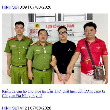
HÌNH SỰ
18:09
|
07/08/2026
Kiểm tra căn hộ cho thuê tại Cần Thơ, phát hiện đối tượng đang bị
Công an Đà Nẵng truy nã
HÌNH SỰ
14:12
|
07/08/2026