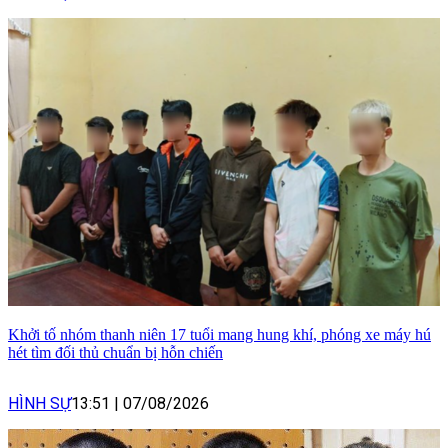
Khởi tố nhóm thanh niên 17 tuổi mang hung khí, phóng xe máy hú
hét tìm đối thủ chuẩn bị hỗn chiến
HÌNH SỰ
13:51
|
07/08/2026