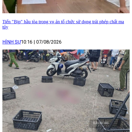
Tiến "Bịp" hầu tòa trong vụ án tổ chức sử dụng trái phép chất ma
túy
HÌNH SỰ
10:16
|
07/08/2026