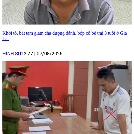
Khởi tố, bắt tạm giam cha dượng đánh, bóp cổ bé trai 3 tuổi ở Gia
Lai
HÌNH SỰ
12:27
|
07/08/2026