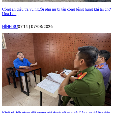
Công an điều tra vụ người phụ nữ bị tấn công bằng hung khí tại chợ
Hòa Long
HÌNH SỰ
07:14
|
07/08/2026
Khởi tố, bắt giam đối tượng giả danh nữ cán bộ Công an để lừa đảo