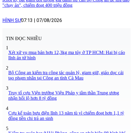
"chạy án", chiếm đoạt 400 triệu đồng
HÌNH SỰ
07:13
|
07/08/2026
TIN ĐỌC NHIỀU
1
Xét xử vụ mua bán hơn 12,3kg ma túy ở TP HCM: Hai bị cáo
lĩnh án tử hình
2
Bộ Công an kiểm tra công tác quản lý, giam giữ, giáo dục cải
tạo phạm nhân tại Công an tỉnh Cà Mau
3
Truy tố cựu Viện trưởng Viện Pháp y tâm thần Trung ương
nhận hối lộ hơn 8 tỷ đồng
4
Cựu kế toán bưu điện lĩnh 13 năm tù vì chiếm đoạt hơn 1,1 tỷ
đồng tiền chi trả an sinh
5