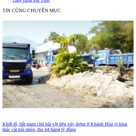
cháy rừng Hà Tĩnh
TIN CÙNG CHUYÊN MỤC
Khởi tố, bắt giam chủ bãi vật liệu xây dựng ở Khánh Hòa vì khai
thác cát trái phép, thu lợi hàng tỷ đồng