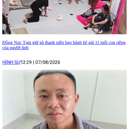
Đồng Nai: Tạm giữ gã thanh niên bạo hành bé gái 11 tuổi con riêng
của người tình
HÌNH SỰ
12:29
|
07/08/2026