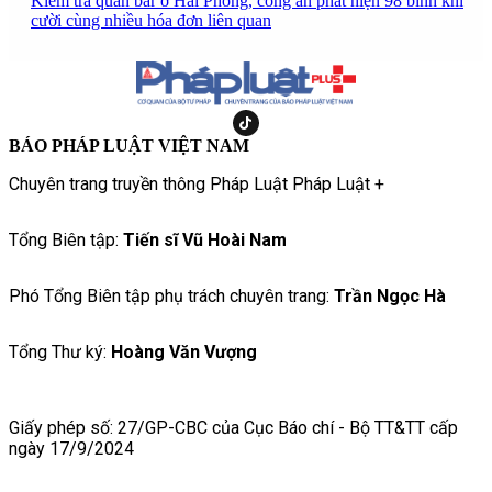
Kiểm tra quán bar ở Hải Phòng, công an phát hiện 98 bình khí
cười cùng nhiều hóa đơn liên quan
BÁO PHÁP LUẬT VIỆT NAM
Chuyên trang truyền thông Pháp Luật Pháp Luật +
Tổng Biên tập:
Tiến sĩ Vũ Hoài Nam
Phó Tổng Biên tập phụ trách chuyên trang:
Trần Ngọc Hà
Tổng Thư ký:
Hoàng Văn Vượng
Giấy phép số: 27/GP-CBC của Cục Báo chí - Bộ TT&TT cấp
ngày 17/9/2024