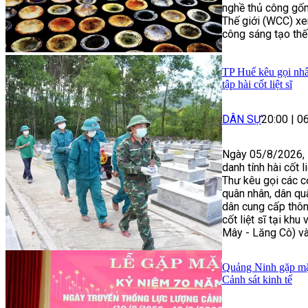
nghề thủ công gố
Thế giới (WCC) xe
công sáng tạo thế 
TP Huế kêu gọi nhâ
tập hài cốt liệt sĩ
DÂN SỰ
20:00
|
0
Ngày 05/8/2026, B
danh tính hài cốt 
Thư kêu gọi các cơ
quân nhân, dân quâ
dân cung cấp thôn
cốt liệt sĩ tại k
Mây - Lăng Cô) và
Quảng Ninh gặp mặ
Cảnh sát kinh tế