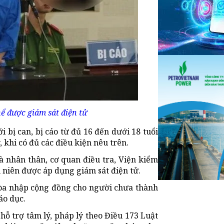
ể được giám sát điện tử
 bị can, bị cáo từ đủ 16 đến dưới 18 tuổi
 khi có đủ các điều kiện nêu trên.
à nhân thân, cơ quan điều tra, Viện kiểm
 niên được áp dụng giám sát điện tử.
hòa nhập cộng đồng cho người chưa thành
áo dục.
hỗ trợ tâm lý, pháp lý theo Điều 173 Luật