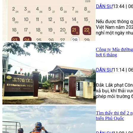
DÂN SỰ
13:44
|
0
Nếu được thông qu
Việt Nam năm 2026
nghỉ một ngày như
Công ty Mía đường 
hơi 6 tháng
DÂN SỰ
11:14
|
0
Đắk Lắk phạt Công
xả bụi, khí thải 
phép môi trường 6
Tìm thấy thi thể 2 
biển Phú Quốc