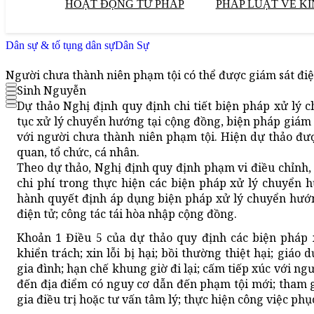
HOẠT ĐỘNG TƯ PHÁP
PHÁP LUẬT VỀ KI
Dân sự & tố tụng dân sự
Dân Sự
Người chưa thành niên phạm tội có thể được giám sát điệ
Sinh Nguyễn
Dự thảo Nghị định quy định chi tiết biện pháp xử lý c
tục xử lý chuyển hướng tại cộng đồng, biện pháp giám 
với người chưa thành niên phạm tội. Hiện dự thảo đượ
quan, tổ chức, cá nhân.
Theo dự thảo, Nghị định quy định phạm vi điều chỉnh, 
chi phí trong thực hiện các biện pháp xử lý chuyển hư
hành quyết định áp dụng biện pháp xử lý chuyển hướng
điện tử; công tác tái hòa nhập cộng đồng.
Khoản 1 Điều 5 của dự thảo quy định các biện pháp
khiển trách; xin lỗi bị hại; bồi thường thiệt hại; giáo 
gia đình; hạn chế khung giờ đi lại; cấm tiếp xúc với n
đến địa điểm có nguy cơ dẫn đến phạm tội mới; tham g
gia điều trị hoặc tư vấn tâm lý; thực hiện công việc ph