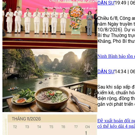
DÂN SỰ
19:49
|
0
Chiều 6/8, Công a
năm Ngày truyền t
10/8/2026). Dự và
Bí thư Thường trự
Khắng, Phó Bí thư 
Ninh Bình bảo tồn 
DÂN SỰ
14:34
|
0
Sau khi sắp xếp đơ
kiểm kê, chuẩn hóa
diện rộng, đồng t
gắn với phát triển 
Đề xuất hoán đổi n
có thể kéo dài 4 ng