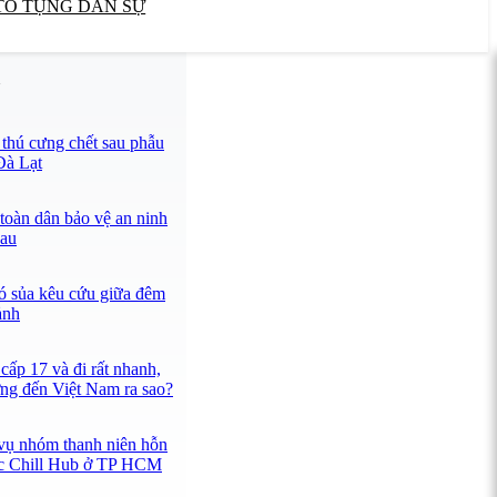
TỐ TỤNG DÂN SỰ
U
thú cưng chết sau phẫu
 Đà Lạt
toàn dân bảo vệ an ninh
Mau
ó sủa kêu cứu giữa đêm
ảnh
cấp 17 và đi rất nhanh,
ng đến Việt Nam ra sao?
 vụ nhóm thanh niên hỗn
ắc Chill Hub ở TP HCM