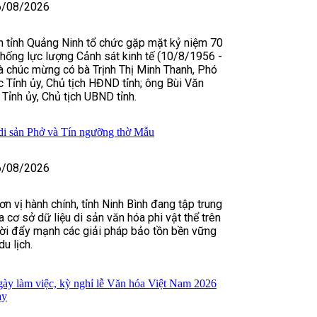
6/08/2026
n tỉnh Quảng Ninh tổ chức gặp mặt kỷ niệm 70
hống lực lượng Cảnh sát kinh tế (10/8/1956 -
 chúc mừng có bà Trịnh Thị Minh Thanh, Phó
c Tỉnh ủy, Chủ tịch HĐND tỉnh; ông Bùi Văn
Tỉnh ủy, Chủ tịch UBND tỉnh.
di sản Phở và Tín ngưỡng thờ Mẫu
6/08/2026
n vị hành chính, tỉnh Ninh Bình đang tập trung
 cơ sở dữ liệu di sản văn hóa phi vật thể trên
hời đẩy mạnh các giải pháp bảo tồn bền vững
du lịch.
gày làm việc, kỳ nghỉ lễ Văn hóa Việt Nam 2026
ày