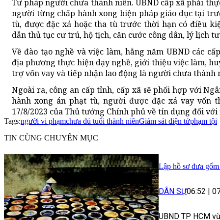
Tư pháp người chưa thành niên. UBND cấp xã phải thực
người từng chấp hành xong biện pháp giáo dục tại tr
tù, được đặc xá hoặc tha tù trước thời hạn có điều k
dẫn thủ tục cư trú, hộ tịch, căn cước công dân, lý lịch t
Về đào tạo nghề và việc làm, hằng năm UBND các cấp
địa phương thực hiện dạy nghề, giới thiệu việc làm, h
trợ vốn vay và tiếp nhận lao động là người chưa thành 
Ngoài ra, công an cấp tỉnh, cấp xã sẽ phối hợp với Ng
hành xong án phạt tù, người được đặc xá vay vốn t
17/8/2023 của Thủ tướng Chính phủ về tín dụng đối với
Tags:
người vi phạm
chưa đủ tuổi thành niên
Giám sát điện tử
phạm tội
TIN CÙNG CHUYÊN MỤC
Lập hồ sơ đưa gốm
DÂN SỰ
06:52
|
0
UBND TP HCM vừa