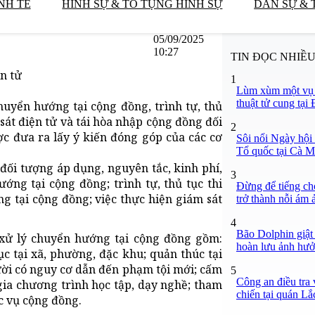
NH TẾ
HÌNH SỰ & TỐ TỤNG HÌNH SỰ
DÂN SỰ & 
05/09/2025
10:27
TIN ĐỌC NHIỀ
n tử
1
Lùm xùm một vụ 
thuật tử cung tại
huyển hướng tại cộng đồng, trình tự, thủ
sát điện tử và tái hòa nhập cộng đồng đối
2
c đưa ra lấy ý kiến đóng góp của các cơ
Sôi nổi Ngày hội 
Tổ quốc tại Cà 
đối tượng áp dụng, nguyên tắc, kinh phí,
3
ớng tại cộng đồng; trình tự, thủ tục thi
Đừng để tiếng ch
 tại cộng đồng; việc thực hiện giám sát
trở thành nỗi ám 
4
Bão Dolphin giật 
 xử lý chuyển hướng tại cộng đồng gồm:
hoàn lưu ảnh hưở
dục tại xã, phường, đặc khu; quản thúc tại
gười có nguy cơ dẫn đến phạm tội mới; cấm
5
Công an điều tra
ia chương trình học tập, dạy nghề; tham
chiến tại quán L
ục vụ cộng đồng.