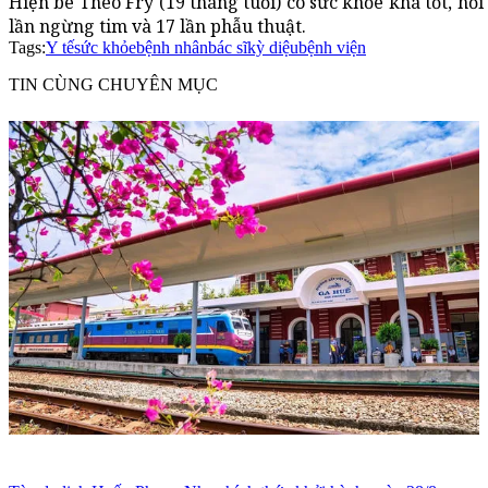
Hiện bé Theo Fry (19 tháng tuổi) có sức khỏe khá tốt, hồ
lần ngừng tim và 17 lần phẫu thuật.
Tags:
Y tế
sức khỏe
bệnh nhân
bác sĩ
kỳ diệu
bệnh viện
TIN CÙNG CHUYÊN MỤC