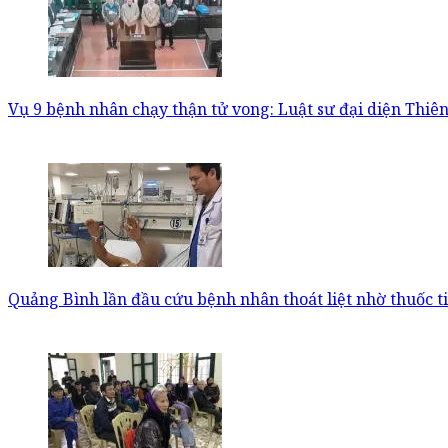
Vụ 9 bệnh nhân chạy thận tử vong: Luật sư đại diện Thiên
Quảng Bình lần đầu cứu bệnh nhân thoát liệt nhờ thuốc ti