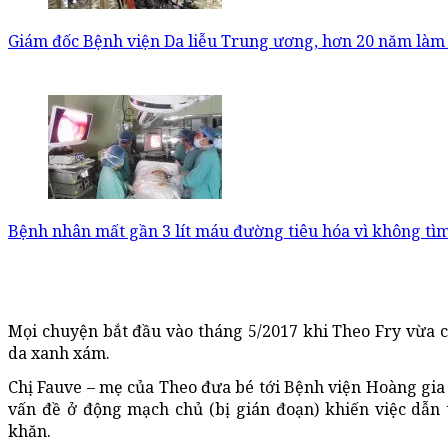
Giám đốc Bệnh viện Da liễu Trung ương, hơn 20 năm làm 
Bệnh nhân mất gần 3 lít máu đường tiêu hóa vì không tìm
Mọi chuyện bắt đầu vào tháng 5/2017 khi Theo Fry vừa ch
da xanh xám.
Chị Fauve – mẹ của Theo đưa bé tới Bệnh viện Hoàng gia S
vấn đề ở động mạch chủ (bị gián đoạn) khiến việc dẫn 
khăn.