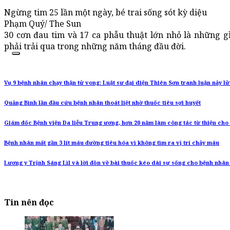
Ngừng tim 25 lần một ngày, bé trai sống sót kỳ diệu
Phạm Quý/ The Sun
30 cơn đau tim và 17 ca phẫu thuật lớn nhỏ là những g
phải trải qua trong những năm tháng đầu đời.
Vụ 9 bệnh nhân chạy thận tử vong: Luật sư đại diện Thiên Sơn tranh luận nảy lử
Quảng Bình lần đầu cứu bệnh nhân thoát liệt nhờ thuốc tiêu sợi huyết
Giám đốc Bệnh viện Da liễu Trung ương, hơn 20 năm làm công tác từ thiện ch
Bệnh nhân mất gần 3 lít máu đường tiêu hóa vì không tìm ra vị trí chảy máu
Lương y Trịnh Sáng Lìl và lời đồn về bài thuốc kéo dài sự sống cho bệnh nhân
Tin nên đọc