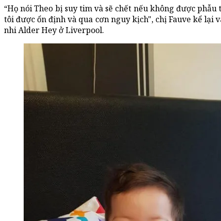
“Họ nói Theo bị suy tim và sẽ chết nếu không được phẫu t
tôi được ổn định và qua cơn nguy kịch", chị Fauve kể lại 
nhi Alder Hey ở Liverpool.