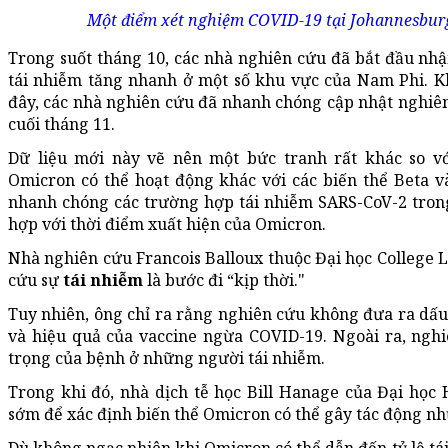
Một điểm xét nghiệm COVID-19 tại Johannesbur
Trong suốt tháng 10, các nhà nghiên cứu đã bắt đầu nhận
tái nhiễm tăng nhanh ở một số khu vực của Nam Phi. K
đây, các nhà nghiên cứu đã nhanh chóng cập nhật nghiên
cuối tháng 11.
Dữ liệu mới này vẽ nên một bức tranh rất khác so v
Omicron có thể hoạt động khác với các biến thể Beta và
nhanh chóng các trường hợp tái nhiễm SARS-CoV-2 trong
hợp với thời điểm xuất hiện của Omicron.
Nhà nghiên cứu Francois Balloux thuộc Đại học College 
cứu sự
tái nhiễm
là bước đi “kịp thời."
Tuy nhiên, ông chỉ ra rằng nghiên cứu không đưa ra dấ
và hiệu quả của vaccine ngừa COVID-19. Ngoài ra, ng
trọng của bệnh ở những người tái nhiễm.
Trong khi đó, nhà dịch tễ học Bill Hanage của Đại họ
sớm để xác định biến thể Omicron có thể gây tác động nh
Dù không ngạc nhiên khi Omicron có thể dẫn đến tỷ lệ t