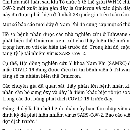
Chỉ hơn một tuần sau khi Tổ chức Y tế thế giới (WHO) chí
CoV-2 mới xuất hiện gần đây là Omicron và xác định đây
này đã được phát hiện ở ít nhất 38 quốc gia trên toàn cầu.
Một số báo cáo mới đây ở Nam Phi đã cung cấp một số thô
Hồ sơ bệnh nhân được các nhà nghiên cứu ở Tshwane 
phát biến thể Omicron, xem xét cho thấy biến thể mới 
trọng hơn so với các biến thể trước đó. Trong khi đó, m
tăng tỷ lệ tái nhiễm virus SARS-CoV-2.
Cụ thể, Hội đồng nghiên cứu Y khoa Nam Phi (SAMRC) 
mắc COVID-19 đang được điều trị tại bệnh viện ở Tshwan
tăng số ca nhiễm biến thể Omicron.
Các chuyên gia đã quan sát thấy phần lớn bệnh nhân kh
nhân cần bổ sung ôxy và đây là điểm khác biệt rõ rệt so
trong các đợt bùng phát dịch COVID-19 trước đây.
Đáng chú ý là hầu hết bệnh nhân này ban đầu nhập viện v
định kỳ đã phát hiện nhiễm virus SARS-CoV-2. Báo cáo viế
đợt dịch trước."