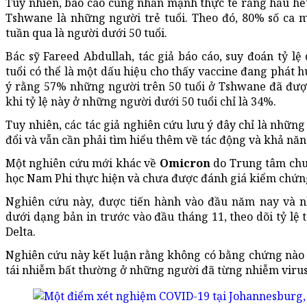
Tuy nhiên, báo cáo cũng nhấn mạnh thực tế rằng hầu hế
Tshwane là những người trẻ tuổi. Theo đó, 80% số ca
tuần qua là người dưới 50 tuổi.
Bác sỹ Fareed Abdullah, tác giả báo cáo, suy đoán tỷ l
tuổi có thể là một dấu hiệu cho thấy vaccine đang phát 
ý rằng 57% những người trên 50 tuổi ở Tshwane đã đư
khi tỷ lệ này ở những người dưới 50 tuổi chỉ là 34%.
Tuy nhiên, các tác giả nghiên cứu lưu ý đây chỉ là những 
đổi và vẫn cần phải tìm hiểu thêm về tác động và khả nă
Một nghiên cứu mới khác về
Omicron
do Trung tâm chuy
học Nam Phi thực hiện và chưa được đánh giá kiểm chứn
Nghiên cứu này, được tiến hành vào đầu năm nay và 
dưới dạng bản in trước vào đầu tháng 11, theo dõi tỷ lệ 
Delta.
Nghiên cứu này kết luận rằng không có bằng chứng nào c
tái nhiễm bất thường ở những người đã từng nhiễm viru