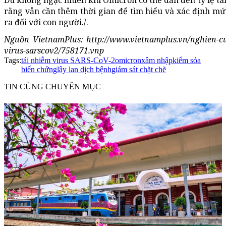
rằng vẫn cần thêm thời gian để tìm hiểu và xác định m
ra đối với con người./.
Nguồn VietnamPlus: http://www.vietnamplus.vn/nghien-cu
virus-sarscov2/758171.vnp
Tags:
tái nhiễm virus SARS-CoV-2
omicron
xâm nhập
kiểm sỏa
biến chứng
lây lan dịch bệnh
giám sát chặt chẽ
TIN CÙNG CHUYÊN MỤC