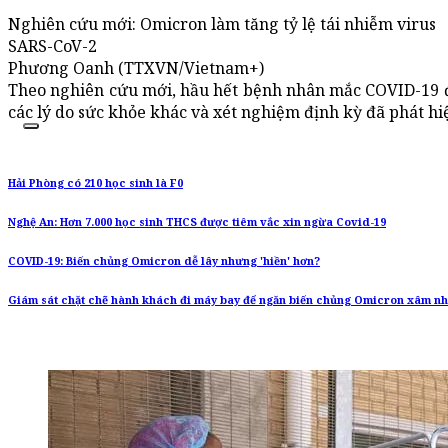
Nghiên cứu mới: Omicron làm tăng tỷ lệ tái nhiễm virus
SARS-CoV-2
Phương Oanh (TTXVN/Vietnam+)
Theo nghiên cứu mới, hầu hết bệnh nhân mắc COVID-19 đ
các lý do sức khỏe khác và xét nghiệm định kỳ đã phát h
Hải Phòng có 210 học sinh là F0
Nghệ An: Hơn 7.000 học sinh THCS được tiêm vắc xin ngừa Covid-19
COVID-19: Biến chủng Omicron dễ lây nhưng 'hiền' hơn?
Giám sát chặt chẽ hành khách đi máy bay để ngăn biến chủng Omicron xâm n