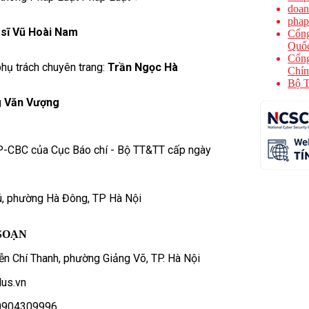
doan
phap
 sĩ Vũ Hoài Nam
Cổng
Quốc
Cổng
hụ trách chuyên trang:
Trần Ngọc Hà
Chín
Bộ T
 Văn Vượng
P-CBC của Cục Báo chí - Bộ TT&TT cấp ngày
ú, phường Hà Đông, TP Hà Nội
SOẠN
n Chí Thanh, phường Giảng Võ, TP. Hà Nội
us.vn
- 0904309996