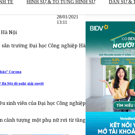
NH TẾ
HÌNH SỰ & TỐ TỤNG HÌNH SỰ
DÂN SỰ & 
28/01/2021
13:11
 Hà Nội
g sân trường Đại học Công nghiệp Hà
m bão" Corona
Hà Nội đề nghị giải quyết
iều sinh viên của Đại học Công nghiệp
ến cảnh tượng một phụ nữ rơi từ tầng