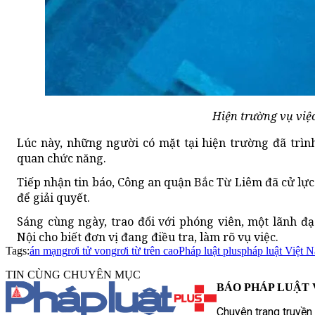
Hiện trường vụ việc
Lúc này, những người có mặt tại hiện trường đã trìn
quan chức năng.
Tiếp nhận tin báo, Công an quận Bắc Từ Liêm đã cử lự
để giải quyết.
Sáng cùng ngày, trao đổi với phóng viên, một lãnh 
Nội cho biết đơn vị đang điều tra, làm rõ vụ việc.
Tags:
án mạng
rơi tử vong
rơi từ trên cao
Pháp luật plus
pháp luật Việt 
TIN CÙNG CHUYÊN MỤC
BÁO PHÁP LUẬT 
Chuyên trang truyền