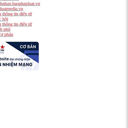
hnhan.baophapluat.vn
luatmedia.vn
 thông tin điện tử
 hội
 thông tin điện tử
h phủ
ư pháp