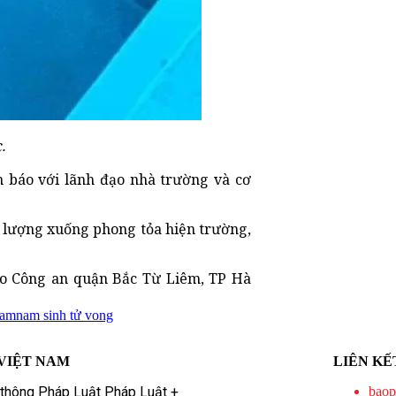
.
h báo với lãnh đạo nhà trường và cơ
c lượng xuống phong tỏa hiện trường,
đạo Công an quận Bắc Từ Liêm, TP Hà
Nam
nam sinh tử vong
VIỆT NAM
LIÊN KẾ
 thông Pháp Luật Pháp Luật +
baop