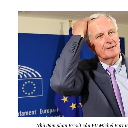
Nhà đàm phán Brexit của
EU
Michel Barnie