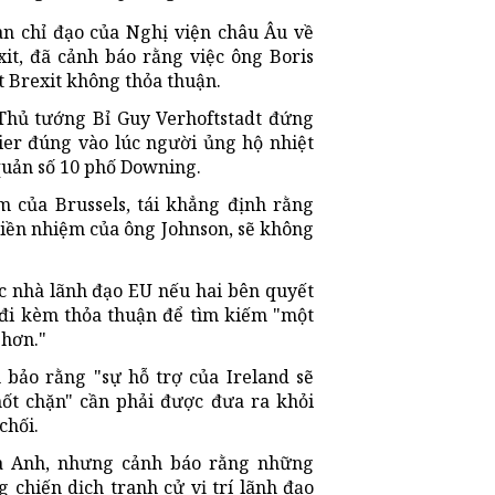
an chỉ đạo của Nghị viện châu Âu về
xit, đã cảnh báo rằng việc ông Boris
 Brexit không thỏa thuận.
 Thủ tướng Bỉ Guy Verhoftstadt đứng
er đúng vào lúc người ủng hộ nhiệt
 quản số 10 phố Downing.
m của Brussels, tái khẳng định rằng
tiền nhiệm của ông Johnson, sẽ không
c nhà lãnh đạo EU nếu hai bên quyết
 đi kèm thỏa thuận để tìm kiếm "một
 hơn."
 bảo rằng "sự hỗ trợ của Ireland sẽ
hốt chặn" cần phải được đưa ra khỏi
chối.
a Anh, nhưng cảnh báo rằng những
 chiến dịch tranh cử vị trí lãnh đạo