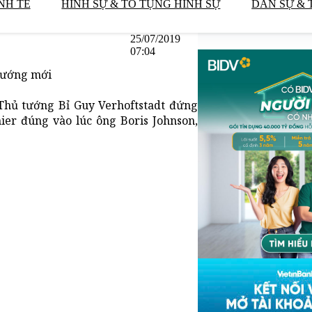
NH TẾ
HÌNH SỰ & TỐ TỤNG HÌNH SỰ
DÂN SỰ & 
25/07/2019
07:04
 tướng mới
 Thủ tướng Bỉ Guy Verhoftstadt đứng
er đúng vào lúc ông Boris Johnson,