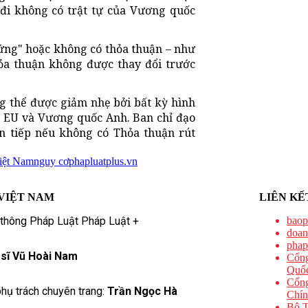
đi không có trật tự của Vương quốc
ứng" hoặc không có thỏa thuận – như
hỏa thuận không được thay đổi trước
g thể được giảm nhẹ bởi bất kỳ hình
a EU và Vương quốc Anh. Ban chỉ đạo
ển tiếp nếu không có Thỏa thuận rút
Việt Nam
nguy cơ
phapluatplus.vn
VIỆT NAM
LIÊN KẾ
 thông Pháp Luật Pháp Luật +
baop
doan
phap
 sĩ Vũ Hoài Nam
Cổng
Quốc
Cổng
hụ trách chuyên trang:
Trần Ngọc Hà
Chín
Bộ T