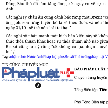
Đảng Bảo thủ đã làm tăng đáng kể nguy cơ về sự ra 
Anh.
Các nghị sỹ châu Âu cũng cảnh báo rằng một Brexit "c
ông Johnson từng tuyên bố là sẽ theo đuổi, và nếu t
ngày 31/10 - sẽ trở nên "rất tai hại."
Các nghị sỹ nhấn mạnh một kịch bản kiểu này sẽ khôn
thức thỏa thuận khác hoặc sự thỏa thuận nhỏ nào giữ
Brexit cũng lưu ý rằng "sẽ không có giai đoạn chuy
lui"./.
Tags:
nhậm chức
Nước Anh
Pháp luật plus
Brexit
Thủ tướng
pháp luật 
TIN CÙNG CHUYÊN MỤC
BÁO PHÁP LUẬT 
Chuyên trang truyền
Tổng Biên tập:
Tiến
Phó Tổng Biên tập p