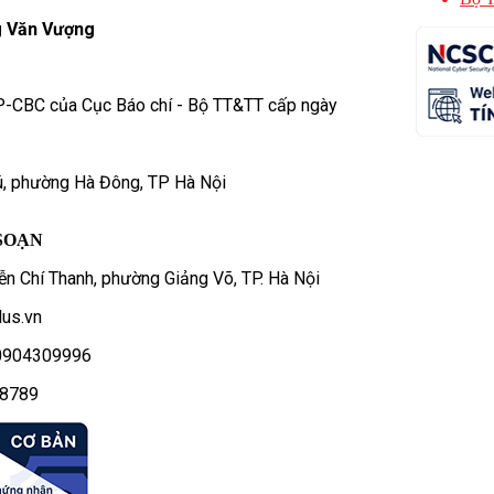
 Văn Vượng
P-CBC của Cục Báo chí - Bộ TT&TT cấp ngày
ú, phường Hà Đông, TP Hà Nội
SOẠN
n Chí Thanh, phường Giảng Võ, TP. Hà Nội
us.vn
- 0904309996
78789