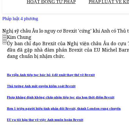
HOẠT ĐỘNG TƯ PHÁP
PHÁP LUẬT VỀ KI
Pháp luật 4 phương
Nghị sỹ châu Âu lo nguy cơ Brexit 'cứng' khi Anh có Thủ
Kim Chung
Ủy ban chỉ đạo Brexit của Nghị viện châu Âu do cựu
đầu đã gặp nhà đàm phán Brexit của EU Michel Barni
đang chuẩn bị nhậm chức.
Hạ viện Anh tiếp tục bác bỏ 4 đề xuất thay thế về Brexit
Thủ tướng Anh mất quyền kiểm soát Brexit
Pháp khẳng định không chấp nhận tiếp tục gia hạn thời điểm Brexit
Hơn 1 triệu người biểu tình phản đối Brexit, thành London rung chuyển
EU ra tối hậu thư về việc Anh muốn hoãn Brexit