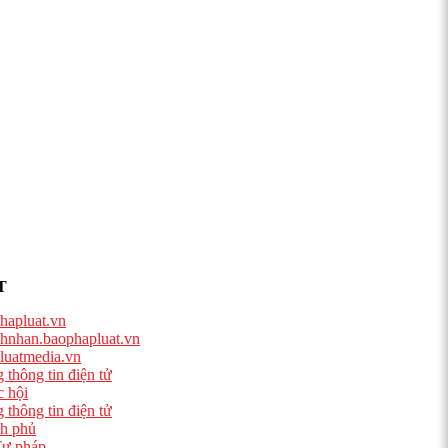
T
hapluat.vn
hnhan.baophapluat.vn
luatmedia.vn
 thông tin điện tử
 hội
 thông tin điện tử
h phủ
ư pháp