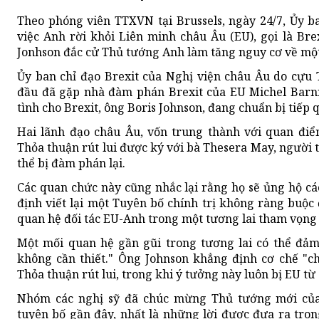
Theo phóng viên TTXVN tại Brussels, ngày 24/7, Ủy b
việc Anh rời khỏi Liên minh châu Âu (EU), gọi là Bre
Jonhson đắc cử Thủ tướng Anh làm tăng nguy cơ về một
Ủy ban chỉ đạo Brexit của Nghị viện châu Âu do cựu
đầu đã gặp nhà đàm phán Brexit của EU Michel Barni
tình cho Brexit, ông Boris Johnson, đang chuẩn bị tiếp
Hai lãnh đạo châu Âu, vốn trung thành với quan điể
Thỏa thuận rút lui được ký với bà Thesera May, người 
thể bị đàm phán lại.
Các quan chức này cũng nhắc lại rằng họ sẽ ủng hộ cá
định viết lại một Tuyên bố chính trị không ràng buộc
quan hệ đối tác EU-Anh trong một tương lai tham vọng
Một mối quan hệ gần gũi trong tương lai có thể đảm
không cần thiết." Ông Johnson khẳng định cơ chế "c
Thỏa thuận rút lui, trong khi ý tưởng này luôn bị EU từ 
Nhóm các nghị sỹ đã chúc mừng Thủ tướng mới củ
tuyên bố gần đây, nhất là những lời được đưa ra trong