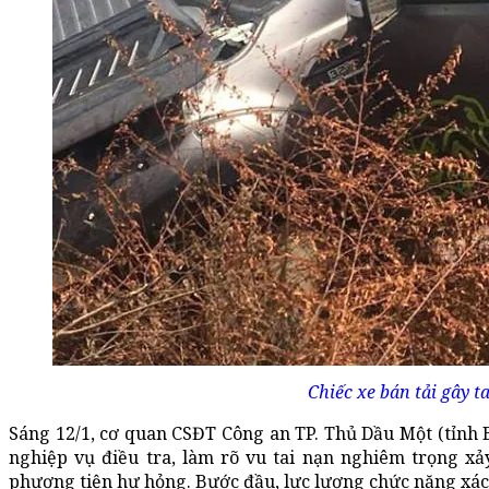
Chiếc xe bán tải gây ta
Sáng 12/1, cơ quan CSĐT Công an TP. Thủ Dầu Một (tỉnh 
nghiệp vụ điều tra, làm rõ vu tai nạn nghiêm trọng xả
phương tiện hư hỏng. Bước đầu, lực lượng chức năng xác 