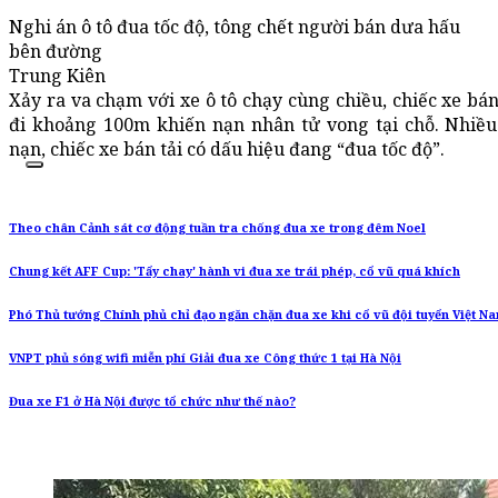
Nghi án ô tô đua tốc độ, tông chết người bán dưa hấu
bên đường
Trung Kiên
Xảy ra va chạm với xe ô tô chạy cùng chiều, chiếc xe bán
đi khoảng 100m khiến nạn nhân tử vong tại chỗ. Nhiều
nạn, chiếc xe bán tải có dấu hiệu đang “đua tốc độ”.
Theo chân Cảnh sát cơ động tuần tra chống đua xe trong đêm Noel
Chung kết AFF Cup: 'Tẩy chay' hành vi đua xe trái phép, cổ vũ quá khích
Phó Thủ tướng Chính phủ chỉ đạo ngăn chặn đua xe khi cổ vũ đội tuyển Việt N
VNPT phủ sóng wifi miễn phí Giải đua xe Công thức 1 tại Hà Nội
Đua xe F1 ở Hà Nội được tổ chức như thế nào?