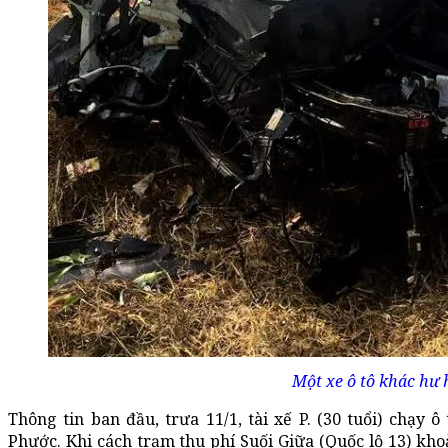
Một xe ô tô khác hư 
Thông tin ban đầu, trưa 11/1, tài xế P. (30 tuổi) chạy 
Phước. Khi cách trạm thu phí Suối Giữa (Quốc lộ 13) khoả