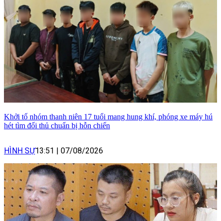
Khởi tố nhóm thanh niên 17 tuổi mang hung khí, phóng xe máy hú
hét tìm đối thủ chuẩn bị hỗn chiến
HÌNH SỰ
13:51
|
07/08/2026