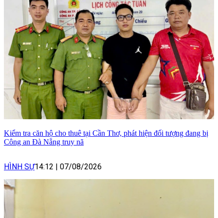
Kiểm tra căn hộ cho thuê tại Cần Thơ, phát hiện đối tượng đang bị
Công an Đà Nẵng truy nã
HÌNH SỰ
14:12
|
07/08/2026