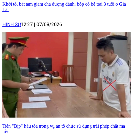
Khởi tố, bắt tạm giam cha dượng đánh, bóp cổ bé trai 3 tuổi ở Gia
Lai
HÌNH SỰ
12:27
|
07/08/2026
Tiến "Bịp" hầu tòa trong vụ án tổ chức sử dụng trái phép chất ma
túy