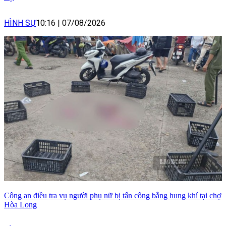
HÌNH SỰ
10:16
|
07/08/2026
Công an điều tra vụ người phụ nữ bị tấn công bằng hung khí tại chợ
Hòa Long