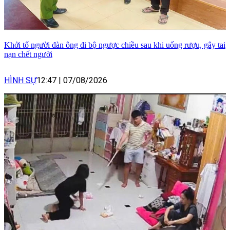
Khởi tố người đàn ông đi bộ ngược chiều sau khi uống rượu, gây tai
nạn chết người
HÌNH SỰ
12:47
|
07/08/2026