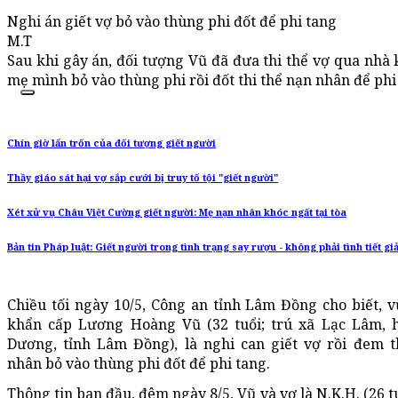
Nghi án giết vợ bỏ vào thùng phi đốt để phi tang
M.T
Sau khi gây án, đối tượng Vũ đã đưa thi thể vợ qua nhà 
mẹ mình bỏ vào thùng phi rồi đốt thi thể nạn nhân để phi
Chín giờ lẩn trốn của đối tượng giết người
Thầy giáo sát hại vợ sắp cưới bị truy tố tội "giết người"
Xét xử vụ Châu Việt Cường giết người: Mẹ nạn nhân khóc ngất tại tòa
Bản tin Pháp luật: Giết người trong tình trạng say rượu - không phải tình tiết g
Chiều tối ngày 10/5, Công an tỉnh Lâm Đồng cho biết, v
khẩn cấp Lương Hoàng Vũ (32 tuổi; trú xã Lạc Lâm,
Dương, tỉnh Lâm Đồng), là nghi can giết vợ rồi đem t
nhân bỏ vào thùng phi đốt để phi tang.
Thông tin ban đầu, đêm ngày 8/5, Vũ và vợ là N.K.H. (26 tu