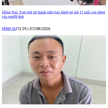
Đồng Nai: Tạm giữ gã thanh niên bạo hành bé gái 11 tuổi con riêng
của người tình
HÌNH SỰ
12:29
|
07/08/2026