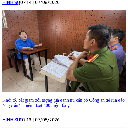
HÌNH SỰ
07:14
|
07/08/2026
Khởi tố, bắt giam đối tượng giả danh nữ cán bộ Công an để lừa đảo
"chạy án", chiếm đoạt 400 triệu đồng
HÌNH SỰ
07:13
|
07/08/2026