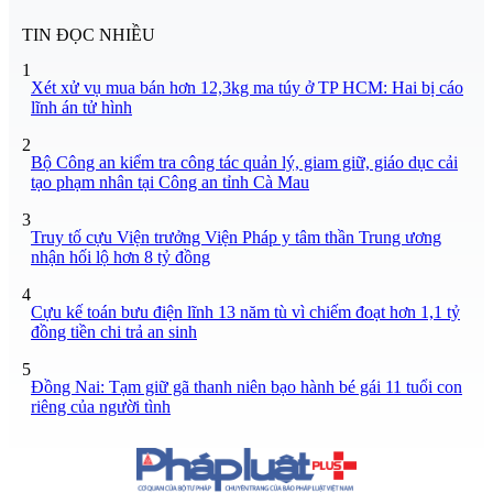
TIN ĐỌC NHIỀU
1
Xét xử vụ mua bán hơn 12,3kg ma túy ở TP HCM: Hai bị cáo
lĩnh án tử hình
2
Bộ Công an kiểm tra công tác quản lý, giam giữ, giáo dục cải
tạo phạm nhân tại Công an tỉnh Cà Mau
3
Truy tố cựu Viện trưởng Viện Pháp y tâm thần Trung ương
nhận hối lộ hơn 8 tỷ đồng
4
Cựu kế toán bưu điện lĩnh 13 năm tù vì chiếm đoạt hơn 1,1 tỷ
đồng tiền chi trả an sinh
5
Đồng Nai: Tạm giữ gã thanh niên bạo hành bé gái 11 tuổi con
riêng của người tình