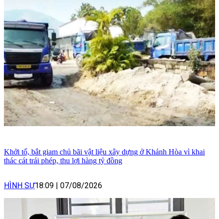
Khởi tố, bắt giam chủ bãi vật liệu xây dựng ở Khánh Hòa vì khai
thác cát trái phép, thu lợi hàng tỷ đồng
HÌNH SỰ
18:09
|
07/08/2026