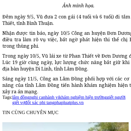
Ảnh minh họa.
Đêm ngày 9/5, Vũ đưa 2 con gái (4 tuổi và 6 tuổi) đi tắ
Thiết, tỉnh Bình Thuận.
Nhận được tin báo, ngày 10/5 Công an huyện Đơn Dươn
điều tra làm rõ vụ việc, bất ngờ phát hiện thi thể chị 
trong thùng phi.
Trong ngày 10/5, Vũ lái xe từ Phan Thiết về Đơn Dương đ
Lúc 19 giờ cùng ngày, lực lượng chức năng bắt giữ khi
địa bàn huyện Di Linh, tỉnh Lâm Đồng.
Sáng ngày 11/5, Công an Lâm Đồng phối hợp với các cơ
năng của tỉnh Lâm Đồng tiến hành khám nghiệm hiện 
xảy ra án mạng.
Tags:
lâm đồng
nghi can
hành vi
khám nghiệm hiện trường
giết người
giết vợ
đốt xác phi tang
phapluatplus.vn
TIN CÙNG CHUYÊN MỤC