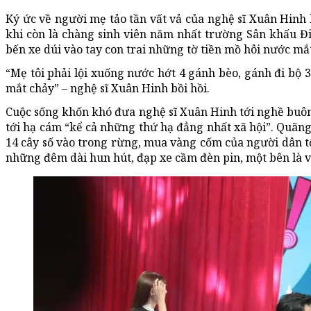
Ký ức về người mẹ tảo tần vất vả của nghệ sĩ Xuân Hinh
khi còn là chàng sinh viên năm nhất trường Sân khấu Đi
bến xe dúi vào tay con trai những tờ tiền mồ hôi nước mắ
“Mẹ tôi phải lội xuống nước hớt 4 gánh bèo, gánh đi bộ 3
mắt chảy” – nghệ sĩ Xuân Hinh bồi hồi.
Cuộc sống khốn khó đưa nghệ sĩ Xuân Hinh tới nghề buôn
tới hạ cám “kể cả những thứ hạ đẳng nhất xã hội”. Quãng
14 cây số vào trong rừng, mua vàng cốm của người dân tộ
những đêm dài hun hút, đạp xe cầm đèn pin, một bên là 