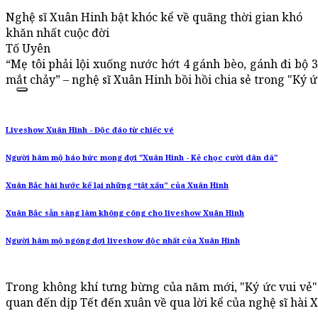
Nghệ sĩ Xuân Hinh bật khóc kể về quãng thời gian khó
khăn nhất cuộc đời
Tố Uyên
“Mẹ tôi phải lội xuống nước hớt 4 gánh bèo, gánh đi bộ 3
mắt chảy” – nghệ sĩ Xuân Hinh bồi hồi chia sẻ trong "Ký ức
Liveshow Xuân Hinh - Độc đáo từ chiếc vé
Người hâm mộ háo hức mong đợi "Xuân Hinh - Kẻ chọc cười dân dã"
Xuân Bắc hài hước kể lại những “tật xấu” của Xuân Hinh
Xuân Bắc sẵn sàng làm không công cho liveshow Xuân Hinh
Người hâm mộ ngóng đợi liveshow độc nhất của Xuân Hinh
Trong không khí tưng bừng của năm mới, "Ký ức vui vẻ"
quan đến dịp Tết đến xuân về qua lời kể của nghệ sĩ hài 