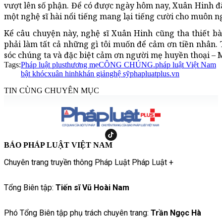
vượt lên số phận. Để có được ngày hôm nay, Xuân Hinh đã 
một nghệ sĩ hài nổi tiếng mang lại tiếng cười cho muôn n
Kể câu chuyện này, nghệ sĩ Xuân Hinh cũng tha thiết bày 
phải làm tất cả những gì tôi muốn để cảm ơn tiền nhân.
sóc chúng ta và đặc biệt cảm ơn người mẹ huyền thoại – M
Tags:
Pháp luật plus
thương mẹ
CÔNG CHÚNG.
pháp luật Việt Nam
bật khóc
xuân hinh
khán giả
nghệ sỹ
phapluatplus.vn
TIN CÙNG CHUYÊN MỤC
BÁO PHÁP LUẬT VIỆT NAM
Chuyên trang truyền thông Pháp Luật Pháp Luật +
Tổng Biên tập:
Tiến sĩ Vũ Hoài Nam
Phó Tổng Biên tập phụ trách chuyên trang:
Trần Ngọc Hà