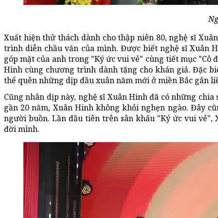
Ng
Xuất hiện thử thách dành cho thập niên 80, nghệ sĩ Xuâ
trình diễn chầu văn của mình. Được biết nghệ sĩ Xuân H
góp mặt của anh trong "Ký ức vui vẻ" cùng tiết mục "C
Hinh cùng chương trình dành tặng cho khán giả. Đặc biệ
thể quên những dịp đầu xuân năm mới ở miền Bắc gắn liền
Cũng nhân dịp này, nghệ sĩ Xuân Hinh đã có những chia 
gần 20 năm, Xuân Hinh không khỏi nghẹn ngào. Đây cũn
người buồn. Lần đầu tiên trên sân khấu "Ký ức vui vẻ",
đời mình.